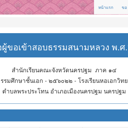
หน้าแรก
ขอ
่อผู้ขอเข้าสอบธรรมสนามหลวง พ.
สำนักเรียนคณะจังหวัดนครปฐม ภาค ๑๔
รรมศึกษาชั้นเอก - ๒๕๖๐๒๒ - โรงเรียนหอเอกวิท
ตำบลพระประโทน อำเภอเมืองนครปฐม นครปฐม