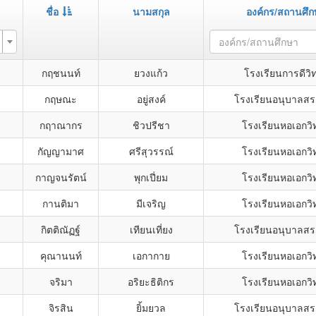
ชื่อ
นามสกุล
องค์กร/สถานศึก
องค์กร/สถานศึกษา
กฤชนนท์
ยวงแก้ว
โรงเรียนการดีวิ
กฤษณะ
อยู่สงค์
โรงเรียนอนุบาลสร
กฤาณากร
ชิวปรีชา
โรงเรียนหอเอกวิ
กัญญามาศ
ศรีสุวรรณ์
โรงเรียนหอเอกวิ
กาญจนรัตน์
พุกเปี่ยม
โรงเรียนหอเอกวิ
กานติมา
มีเจริญ
โรงเรียนหอเอกวิ
กิตติณัฏฐ์
เทียนเที่ยง
โรงเรียนอนุบาลสร
คุณานนท์
เอกากาย
โรงเรียนหอเอกวิ
จริมา
อริยะธิติกร
โรงเรียนหอเอกวิ
จิรสิน
ยิ้มยวล
โรงเรียนอนุบาลสร