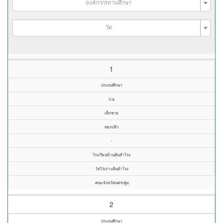
องค์กร/สถานศึกษา
วัด
1
ประถมศึกษา
ป.๖
เด็กชาย
ทองปลิว
-
โรงเรียนบ้านต้นสำโรง
วัดไร่เกาะต้นสำโรง
คณะจังหวัดนครปฐม
2
ประถมศึกษา