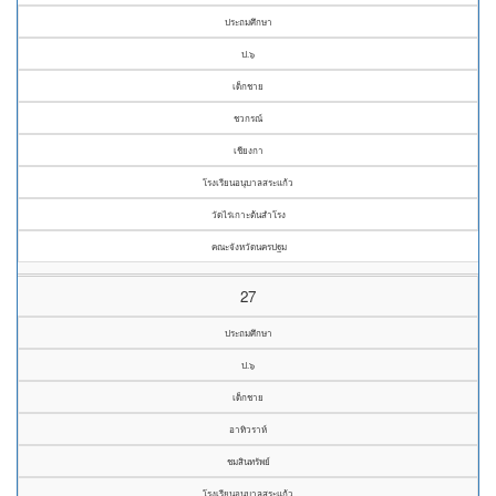
ประถมศึกษา
ป.๖
เด็กชาย
ชวกรณ์
เชียงกา
โรงเรียนอนุบาลสระแก้ว
วัดไร่เกาะต้นสำโรง
คณะจังหวัดนครปฐม
27
ประถมศึกษา
ป.๖
เด็กชาย
อาทิวราห์
ชมสินทรัพย์
โรงเรียนอนุบาลสระแก้ว