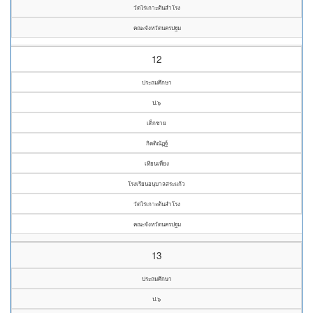
วัดไร่เกาะต้นสำโรง
คณะจังหวัดนครปฐม
12
ประถมศึกษา
ป.๖
เด็กชาย
กิตติณัฏฐ์
เทียนเที่ยง
โรงเรียนอนุบาลสระแก้ว
วัดไร่เกาะต้นสำโรง
คณะจังหวัดนครปฐม
13
ประถมศึกษา
ป.๖