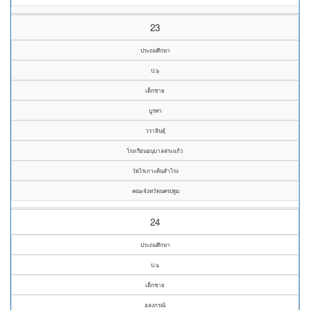
23
ประถมศึกษา
ป.๖
เด็กชาย
บูรพา
วราสินธุ์
โรงเรียนอนุบาลสระแก้ว
วัดไร่เกาะต้นสำโรง
คณะจังหวัดนครปฐม
24
ประถมศึกษา
ป.๖
เด็กชาย
อลงกรณ์