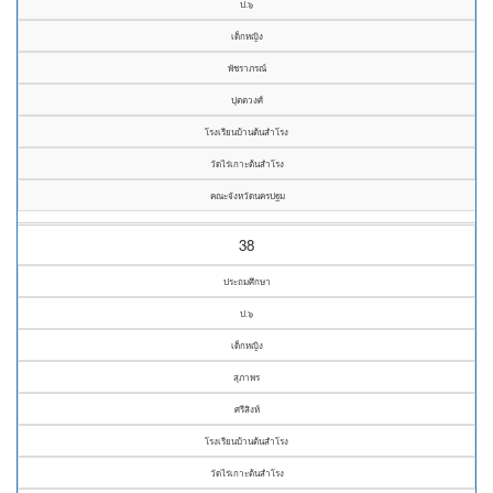
ป.๖
เด็กหญิง
พัชราภรณ์
ปุตตวงศ์
โรงเรียนบ้านต้นสำโรง
วัดไร่เกาะต้นสำโรง
คณะจังหวัดนครปฐม
38
ประถมศึกษา
ป.๖
เด็กหญิง
สุภาพร
ศรีสิงห์
โรงเรียนบ้านต้นสำโรง
วัดไร่เกาะต้นสำโรง