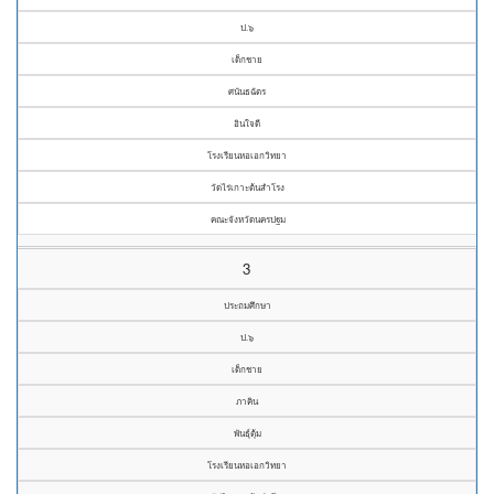
ป.๖
เด็กชาย
ศนันธฉัตร
อินใจดี
โรงเรียนหอเอกวิทยา
วัดไร่เกาะต้นสำโรง
คณะจังหวัดนครปฐม
3
ประถมศึกษา
ป.๖
เด็กชาย
ภาคิน
พันธุ์ตุ้ม
โรงเรียนหอเอกวิทยา