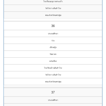
โรงเรียนอนุบาลสระแก้ว
วัดไร่เกาะต้นสำโรง
คณะจังหวัดนครปฐม
36
ประถมศึกษา
ป.๖
เด็กหญิง
รัชดาพร
แสนเมือง
โรงเรียนบ้านต้นสำโรง
วัดไร่เกาะต้นสำโรง
คณะจังหวัดนครปฐม
37
ประถมศึกษา