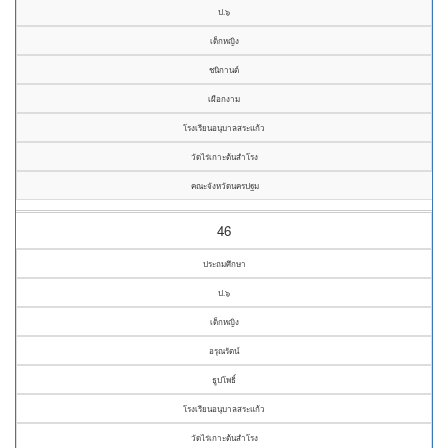
ป.๖
เด็กหญิง
ชนิกานต์
เผือกงาม
โรงเรียนอนุบาลสระแก้ว
วัดไร่เกาะต้นสำโรง
คณะจังหวัดนครปฐม
46
ประถมศึกษา
ป.๖
เด็กหญิง
อรุณรัตน์
ธูปโพธิ์
โรงเรียนอนุบาลสระแก้ว
วัดไร่เกาะต้นสำโรง