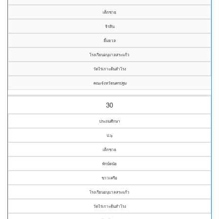
เด็กชาย
จิรสิน
ยิ้มยวล
โรงเรียนอนุบาลสระแก้ว
วัดไร่เกาะต้นสำโรง
คณะจังหวัดนครปฐม
30
ประถมศึกษา
ป.๖
เด็กชาย
ทักษ์ดนัย
ขาวเครือ
โรงเรียนอนุบาลสระแก้ว
วัดไร่เกาะต้นสำโรง