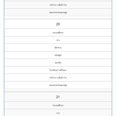
วัดไร่เกาะต้นสำโรง
คณะจังหวัดนครปฐม
20
ประถมศึกษา
ป.๖
เด็กชาย
สหณัฐน์
อ่องหิน
โรงเรียนการดีวิทยา
วัดไร่เกาะต้นสำโรง
คณะจังหวัดนครปฐม
21
ประถมศึกษา
ป.๖