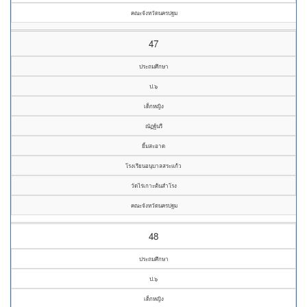
คณะจังหวัดนครปฐม
47
ประถมศึกษา
ป.๖
เด็กหญิง
ณัฏฐ์นรี
ยิ้มสะอาด
โรงเรียนอนุบาลสระแก้ว
วัดไร่เกาะต้นสำโรง
คณะจังหวัดนครปฐม
48
ประถมศึกษา
ป.๖
เด็กหญิง