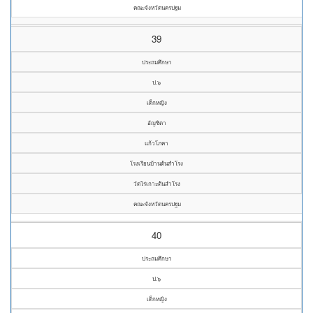
คณะจังหวัดนครปฐม
39
ประถมศึกษา
ป.๖
เด็กหญิง
อัญชิตา
แก้วโภคา
โรงเรียนบ้านต้นสำโรง
วัดไร่เกาะต้นสำโรง
คณะจังหวัดนครปฐม
40
ประถมศึกษา
ป.๖
เด็กหญิง