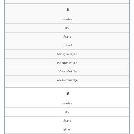
15
ประถมศึกษา
ป.๖
เด็กชาย
ภวรัญชน์
อิศรางกูร ณ อยุธยา
โรงเรียนการดีวิทยา
วัดไร่เกาะต้นสำโรง
คณะจังหวัดนครปฐม
16
ประถมศึกษา
ป.๖
เด็กชาย
ชุติไชย