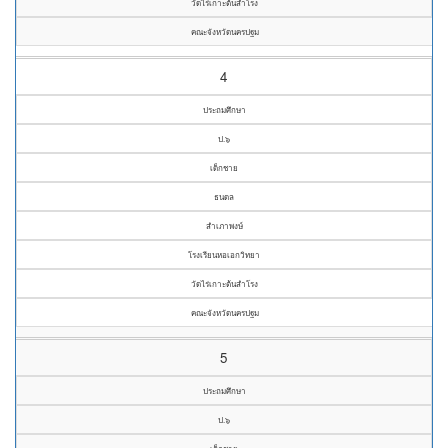
วัดไร่เกาะต้นสำโรง
คณะจังหวัดนครปฐม
4
ประถมศึกษา
ป.๖
เด็กชาย
ธนดล
สำเภาพงษ์
โรงเรียนหอเอกวิทยา
วัดไร่เกาะต้นสำโรง
คณะจังหวัดนครปฐม
5
ประถมศึกษา
ป.๖