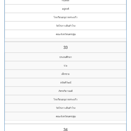
กฤษณะ
อยู่สงค์
โรงเรียนอนุบาลสระแก้ว
วัดไร่เกาะต้นสำโรง
คณะจังหวัดนครปฐม
33
ประถมศึกษา
ป.๖
เด็กชาย
อนันต์วัฒน์
ภัทรจริยานนท์
โรงเรียนอนุบาลสระแก้ว
วัดไร่เกาะต้นสำโรง
คณะจังหวัดนครปฐม
34