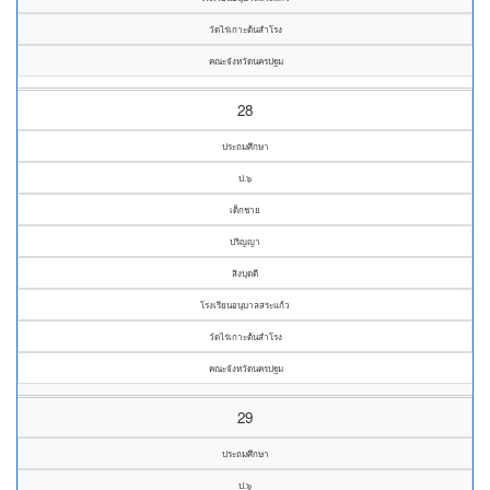
วัดไร่เกาะต้นสำโรง
คณะจังหวัดนครปฐม
28
ประถมศึกษา
ป.๖
เด็กชาย
ปริญญา
สิงบุดดี
โรงเรียนอนุบาลสระแก้ว
วัดไร่เกาะต้นสำโรง
คณะจังหวัดนครปฐม
29
ประถมศึกษา
ป.๖