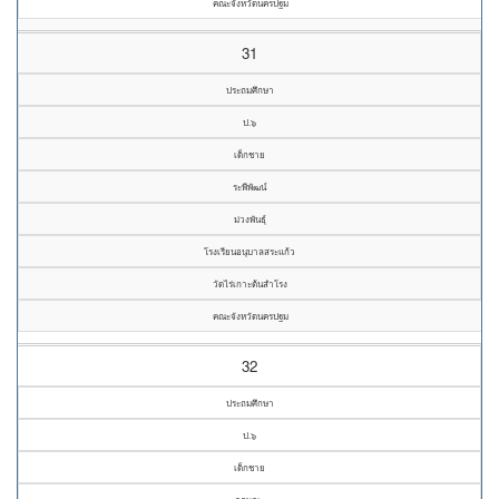
คณะจังหวัดนครปฐม
31
ประถมศึกษา
ป.๖
เด็กชาย
ระพีพัฒน์
ม่วงพันธุ์
โรงเรียนอนุบาลสระแก้ว
วัดไร่เกาะต้นสำโรง
คณะจังหวัดนครปฐม
32
ประถมศึกษา
ป.๖
เด็กชาย