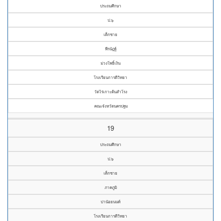
ประถมศึกษา
ป.๖
เด็กชาย
พีรนัฎฐ์
ม่วงโพธิ์เงิน
โรงเรียนการดีวิทยา
วัดไร่เกาะต้นสำโรง
คณะจังหวัดนครปฐม
19
ประถมศึกษา
ป.๖
เด็กชาย
ภาคภูมิ
ปานัอยนนท์
โรงเรียนการดีวิทยา