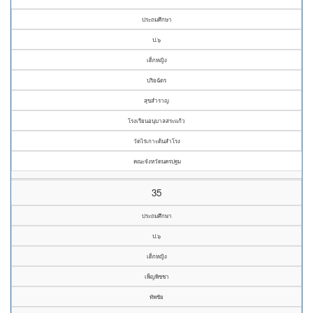
ประถมศึกษา
ป.๖
เด็กหญิง
ปริยฉัตร
สุขสำราญ
โรงเรียนอนุบาลสระแก้ว
วัดไร่เกาะต้นสำโรง
คณะจังหวัดนครปฐม
35
ประถมศึกษา
ป.๖
เด็กหญิง
เพ็ญพิชชา
ทัพชัย