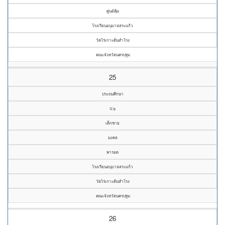
ศูนย์คุ้ม
โรงเรียนอนุบาลสระแก้ว
วัดไร่เกาะต้นสำโรง
คณะจังหวัดนครปฐม
25
ประถมศึกษา
ป.๖
เด็กชาย
มงคล
พารอด
โรงเรียนอนุบาลสระแก้ว
วัดไร่เกาะต้นสำโรง
คณะจังหวัดนครปฐม
26