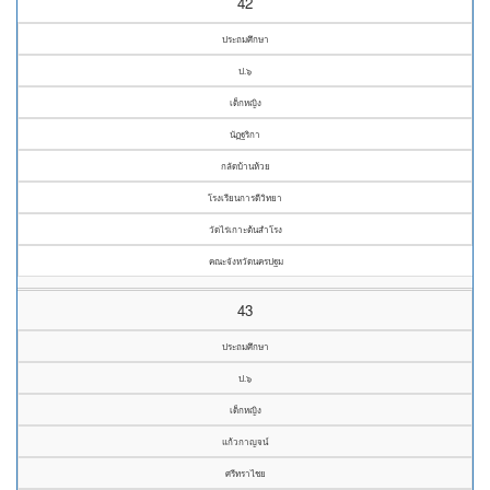
42
ประถมศึกษา
ป.๖
เด็กหญิง
นัฏฐริกา
กลัดบ้านห้วย
โรงเรียนการดีวิทยา
วัดไร่เกาะต้นสำโรง
คณะจังหวัดนครปฐม
43
ประถมศึกษา
ป.๖
เด็กหญิง
แก้วกาญจน์
ศรีทราไชย