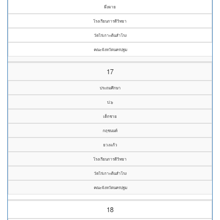
ผึ่งผาย
โรงเรียนการดีวิทยา
วัดไร่เกาะต้นสำโรง
คณะจังหวัดนครปฐม
17
ประถมศึกษา
ป.๖
เด็กชาย
กฤชนนท์
ยวงแก้ว
โรงเรียนการดีวิทยา
วัดไร่เกาะต้นสำโรง
คณะจังหวัดนครปฐม
18