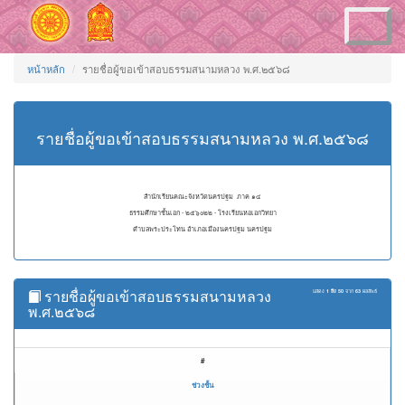
Toggle
navigation
หน้าหลัก
รายชื่อผู้ขอเข้าสอบธรรมสนามหลวง พ.ศ.๒๕๖๘
รายชื่อผู้ขอเข้าสอบธรรมสนามหลวง พ.ศ.๒๕๖๘
สำนักเรียนคณะจังหวัดนครปฐม ภาค ๑๔
ธรรมศึกษาชั้นเอก - ๒๕๖๐๒๒ - โรงเรียนหอเอกวิทยา
ตำบลพระประโทน อำเภอเมืองนครปฐม นครปฐม
รายชื่อผู้ขอเข้าสอบธรรมสนามหลวง
แสดง
1 ถึง 50
จาก
63
ผลลัพธ์
พ.ศ.๒๕๖๘
#
ช่วงชั้น