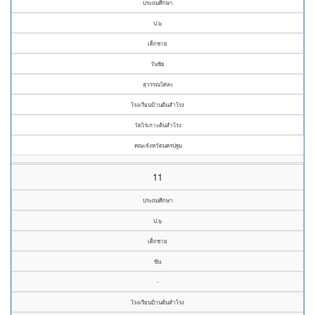
ประถมศึกษา
ป.๖
เด็กชาย
วันชัย
สุวรรณไศละ
โรงเรียนบ้านต้นสำโรง
วัดไร่เกาะต้นสำโรง
คณะจังหวัดนครปฐม
11
ประถมศึกษา
ป.๖
เด็กชาย
ซัน
-
โรงเรียนบ้านต้นสำโรง