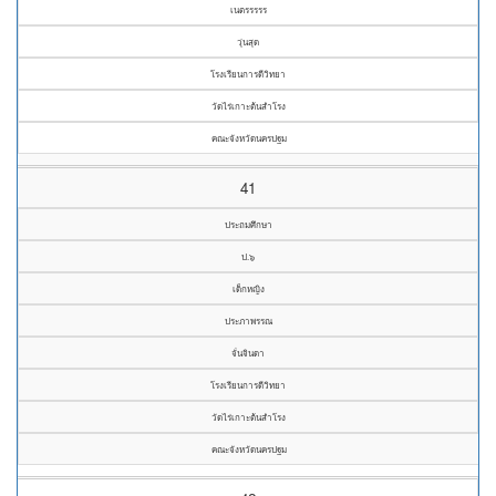
เนตรรรรร
วุ่นสุด
โรงเรียนการดีวิทยา
วัดไร่เกาะต้นสำโรง
คณะจังหวัดนครปฐม
41
ประถมศึกษา
ป.๖
เด็กหญิง
ประภาพรรณ
จั่นจินดา
โรงเรียนการดีวิทยา
วัดไร่เกาะต้นสำโรง
คณะจังหวัดนครปฐม