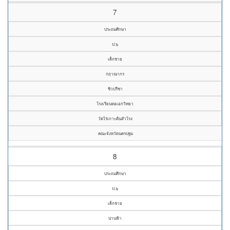
7
ประถมศึกษา
ป.๖
เด็กชาย
กฤาณากร
ชิวปรีชา
โรงเรียนหอเอกวิทยา
วัดไร่เกาะต้นสำโรง
คณะจังหวัดนครปฐม
8
ประถมศึกษา
ป.๖
เด็กชาย
น่านฟ้า