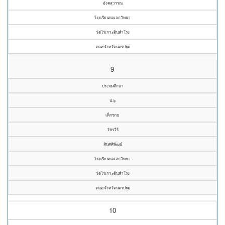
อังคสุวรรณ
โรงเรียนหอเอกวิทยา
วัดไร่เกาะต้นสำโรง
คณะจังหวัดนครปฐม
9
ประถมศึกษา
ป.๖
เด็กชาย
วัชรวีร์
สินศศิพัฒน์
โรงเรียนหอเอกวิทยา
วัดไร่เกาะต้นสำโรง
คณะจังหวัดนครปฐม
10