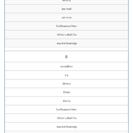
เด็กชาย
คุณานนท์
เอกากาย
โรงเรียนหอเอกวิทยา
วัดไร่เกาะต้นสำโรง
คณะจังหวัดนครปฐม
6
ประถมศึกษา
ป.๖
เด็กชาย
ธีรภัทร
มั่งแว่น
โรงเรียนหอเอกวิทยา
วัดไร่เกาะต้นสำโรง
คณะจังหวัดนครปฐม