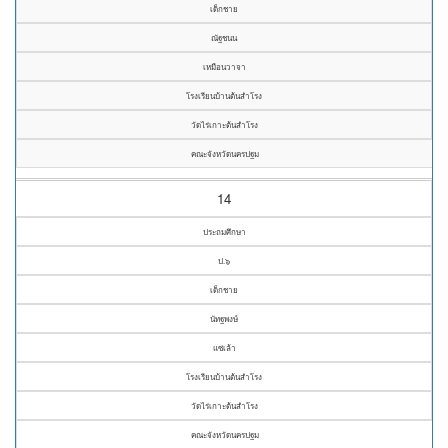
เด็กชาย
ณัฐชนน
เหมือนวาจา
โรงเรียนบ้านต้นสำโรง
วัดไร่เกาะต้นสำโรง
คณะจังหวัดนครปฐม
14
ประถมศึกษา
ป.๖
เด็กชาย
นัทฐพงษ์
แซ่เล้า
โรงเรียนบ้านต้นสำโรง
วัดไร่เกาะต้นสำโรง
คณะจังหวัดนครปฐม