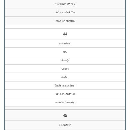
โรงเรียนการดีวิทยา
วัดไร่เกาะต้นสำโรง
คณะจังหวัดนครปฐม
44
ประถมศึกษา
ป.๖
เด็กหญิง
ปภาดา
เร่งเงียบ
โรงเรียนหอเอกวิทยา
วัดไร่เกาะต้นสำโรง
คณะจังหวัดนครปฐม
45
ประถมศึกษา