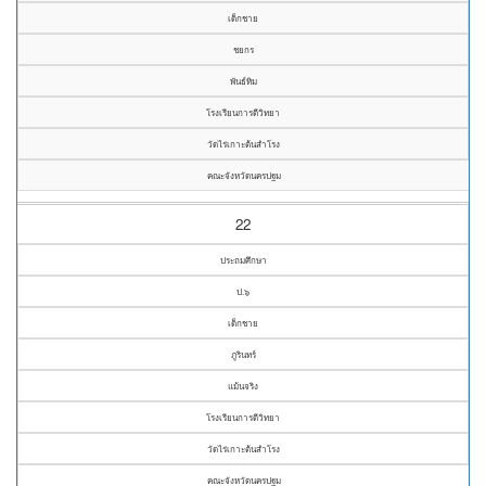
เด็กชาย
ชยกร
พันธ์ทิม
โรงเรียนการดีวิทยา
วัดไร่เกาะต้นสำโรง
คณะจังหวัดนครปฐม
22
ประถมศึกษา
ป.๖
เด็กชาย
ภูรินทร์
แม้นจริง
โรงเรียนการดีวิทยา
วัดไร่เกาะต้นสำโรง
คณะจังหวัดนครปฐม