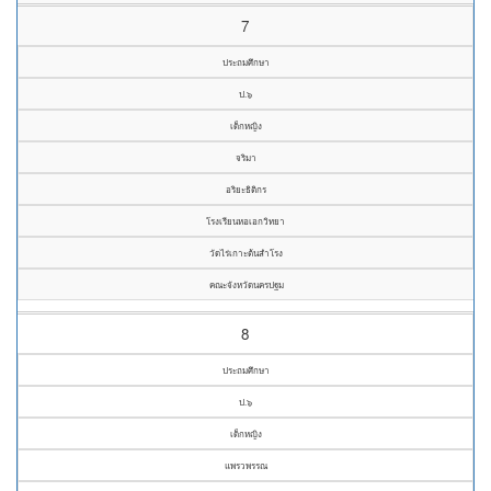
7
ประถมศึกษา
ป.๖
เด็กหญิง
จริมา
อริยะธิติกร
โรงเรียนหอเอกวิทยา
วัดไร่เกาะต้นสำโรง
คณะจังหวัดนครปฐม
8
ประถมศึกษา
ป.๖
เด็กหญิง
แพรวพรรณ