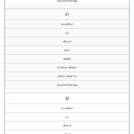
คณะจังหวัดนครปฐม
31
ประถมศึกษา
ป.๖
เด็กชาย
ชยกร
พันธ์ทิม
โรงเรียนการดีวิทยา
วัดไร่เกาะต้นสำโรง
คณะจังหวัดนครปฐม
32
ประถมศึกษา
ป.๖
เด็กชาย