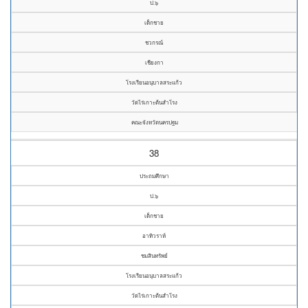
ป.๖
เด็กชาย
ชวกรณ์
เชียงกา
โรงเรียนอนุบาลสระแก้ว
วัดไร่เกาะต้นสำโรง
คณะจังหวัดนครปฐม
38
ประถมศึกษา
ป.๖
เด็กชาย
อาทิวราห์
ชมสินทรัพย์
โรงเรียนอนุบาลสระแก้ว
วัดไร่เกาะต้นสำโรง