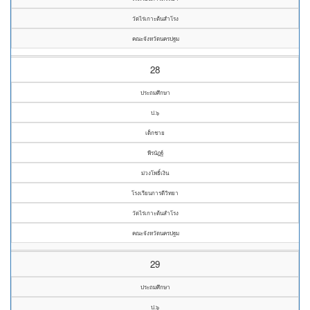
วัดไร่เกาะต้นสำโรง
คณะจังหวัดนครปฐม
28
ประถมศึกษา
ป.๖
เด็กชาย
พีรนัฎฐ์
ม่วงโพธิ์เงิน
โรงเรียนการดีวิทยา
วัดไร่เกาะต้นสำโรง
คณะจังหวัดนครปฐม
29
ประถมศึกษา
ป.๖