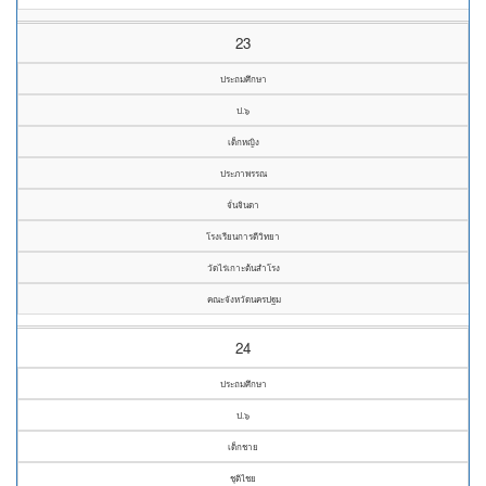
23
ประถมศึกษา
ป.๖
เด็กหญิง
ประภาพรรณ
จั่นจินดา
โรงเรียนการดีวิทยา
วัดไร่เกาะต้นสำโรง
คณะจังหวัดนครปฐม
24
ประถมศึกษา
ป.๖
เด็กชาย
ชุติไชย