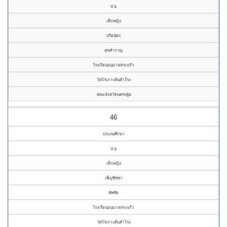
ป.๖
เด็กหญิง
ปริยฉัตร
สุขสำราญ
โรงเรียนอนุบาลสระแก้ว
วัดไร่เกาะต้นสำโรง
คณะจังหวัดนครปฐม
46
ประถมศึกษา
ป.๖
เด็กหญิง
เพ็ญพิชชา
ทัพชัย
โรงเรียนอนุบาลสระแก้ว
วัดไร่เกาะต้นสำโรง