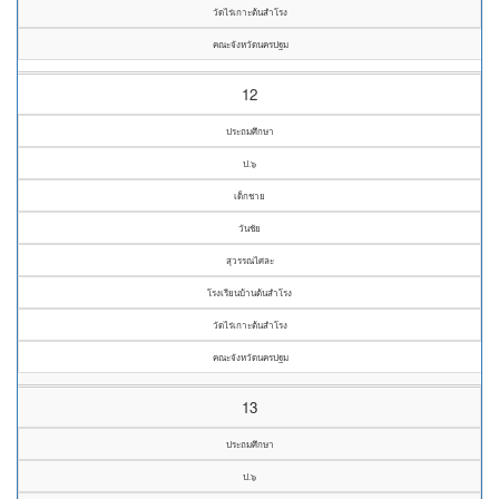
วัดไร่เกาะต้นสำโรง
คณะจังหวัดนครปฐม
12
ประถมศึกษา
ป.๖
เด็กชาย
วันชัย
สุวรรณไศละ
โรงเรียนบ้านต้นสำโรง
วัดไร่เกาะต้นสำโรง
คณะจังหวัดนครปฐม
13
ประถมศึกษา
ป.๖