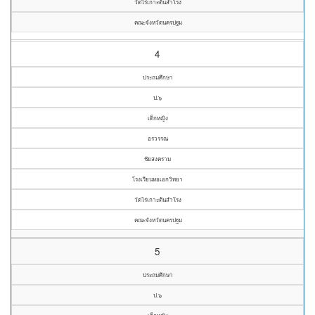
วัดไร่เกาะต้นสำโรง
คณะจังหวัดนครปฐม
4
ประถมศึกษา
ป.๖
เด็กหญิง
อรวรรณ
ชัยสงคราม
โรงเรียนหอเอกวิทยา
วัดไร่เกาะต้นสำโรง
คณะจังหวัดนครปฐม
5
ประถมศึกษา
ป.๖