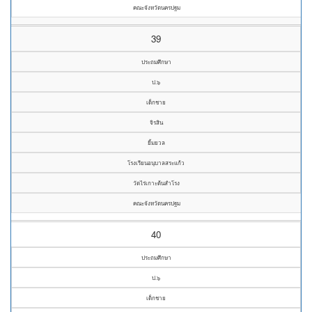
คณะจังหวัดนครปฐม
39
ประถมศึกษา
ป.๖
เด็กชาย
จิรสิน
ยิ้มยวล
โรงเรียนอนุบาลสระแก้ว
วัดไร่เกาะต้นสำโรง
คณะจังหวัดนครปฐม
40
ประถมศึกษา
ป.๖
เด็กชาย