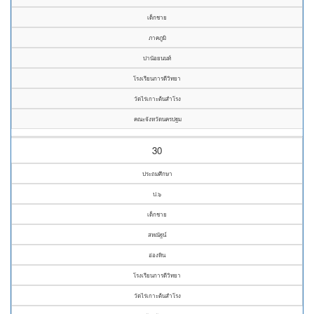
เด็กชาย
ภาคภูมิ
ปานัอยนนท์
โรงเรียนการดีวิทยา
วัดไร่เกาะต้นสำโรง
คณะจังหวัดนครปฐม
30
ประถมศึกษา
ป.๖
เด็กชาย
สหณัฐน์
อ่องหิน
โรงเรียนการดีวิทยา
วัดไร่เกาะต้นสำโรง