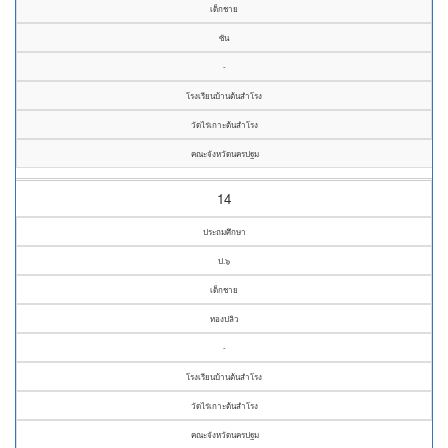
เด็กชาย
ซัน
-
โรงเรียนบ้านต้นสำโรง
วัดไร่เกาะต้นสำโรง
คณะจังหวัดนครปฐม
14
ประถมศึกษา
ป.๖
เด็กชาย
ทองปลิว
-
โรงเรียนบ้านต้นสำโรง
วัดไร่เกาะต้นสำโรง
คณะจังหวัดนครปฐม