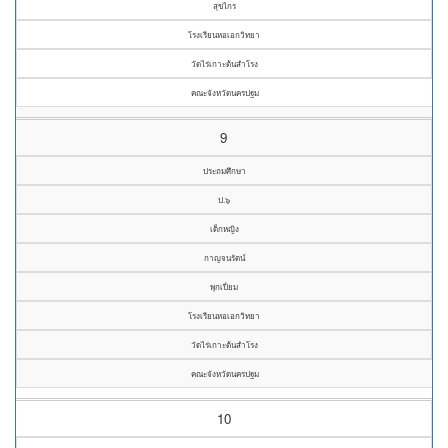
สุขไกร
โรงเรียนหอเอกวิทยา
วัดไร่เกาะต้นสำโรง
คณะจังหวัดนครปฐม
9
ประถมศึกษา
ป.๖
เด็กหญิง
กาญจนรัตน์
พุกเปี่ยม
โรงเรียนหอเอกวิทยา
วัดไร่เกาะต้นสำโรง
คณะจังหวัดนครปฐม
10