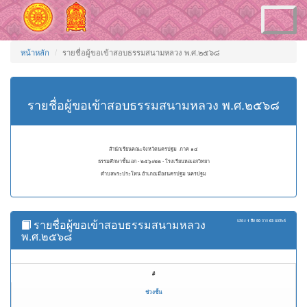
Toggle
navigation
หน้าหลัก
รายชื่อผู้ขอเข้าสอบธรรมสนามหลวง พ.ศ.๒๕๖๘
รายชื่อผู้ขอเข้าสอบธรรมสนามหลวง พ.ศ.๒๕๖๘
สำนักเรียนคณะจังหวัดนครปฐม ภาค ๑๔
ธรรมศึกษาชั้นเอก - ๒๕๖๐๒๒ - โรงเรียนหอเอกวิทยา
ตำบลพระประโทน อำเภอเมืองนครปฐม นครปฐม
รายชื่อผู้ขอเข้าสอบธรรมสนามหลวง
แสดง
1 ถึง 50
จาก
63
ผลลัพธ์
พ.ศ.๒๕๖๘
#
ช่วงชั้น