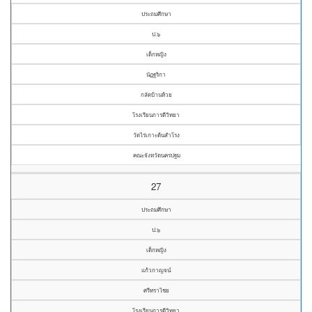
ประถมศึกษา
ป.๖
เด็กหญิง
นัฏฐริกา
กลัดบ้านห้วย
โรงเรียนการดีวิทยา
วัดไร่เกาะต้นสำโรง
คณะจังหวัดนครปฐม
27
ประถมศึกษา
ป.๖
เด็กหญิง
แก้วกาญจน์
ศรีทราไชย
โรงเรียนการดีวิทยา