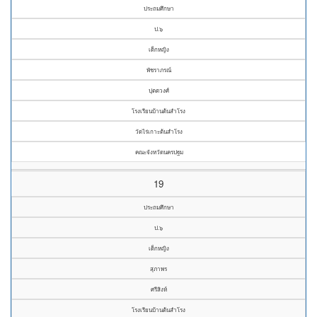
ประถมศึกษา
ป.๖
เด็กหญิง
พัชราภรณ์
ปุตตวงศ์
โรงเรียนบ้านต้นสำโรง
วัดไร่เกาะต้นสำโรง
คณะจังหวัดนครปฐม
19
ประถมศึกษา
ป.๖
เด็กหญิง
สุภาพร
ศรีสิงห์
โรงเรียนบ้านต้นสำโรง