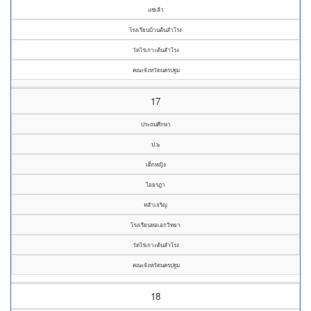
แซ่เล้า
โรงเรียนบ้านต้นสำโรง
วัดไร่เกาะต้นสำโรง
คณะจังหวัดนครปฐม
17
ประถมศึกษา
ป.๖
เด็กหญิง
ไอยรฎา
หลำเจริญ
โรงเรียนหอเอกวิทยา
วัดไร่เกาะต้นสำโรง
คณะจังหวัดนครปฐม
18