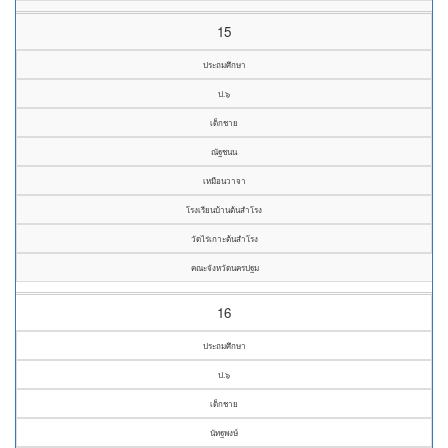
15
ประถมศึกษา
ป.๖
เด็กชาย
ณัฐชนน
เหมือนวาจา
โรงเรียนบ้านต้นสำโรง
วัดไร่เกาะต้นสำโรง
คณะจังหวัดนครปฐม
16
ประถมศึกษา
ป.๖
เด็กชาย
นัทฐพงษ์