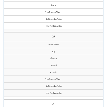
ผึ่งผาย
โรงเรียนการดีวิทยา
วัดไร่เกาะต้นสำโรง
คณะจังหวัดนครปฐม
25
ประถมศึกษา
ป.๖
เด็กชาย
กฤชนนท์
ยวงแก้ว
โรงเรียนการดีวิทยา
วัดไร่เกาะต้นสำโรง
คณะจังหวัดนครปฐม
26