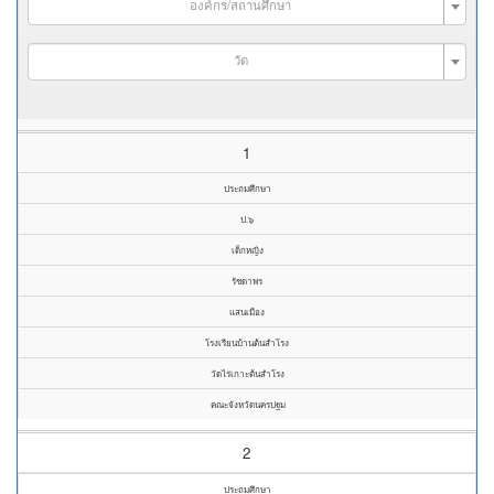
องค์กร/สถานศึกษา
วัด
1
ประถมศึกษา
ป.๖
เด็กหญิง
รัชดาพร
แสนเมือง
โรงเรียนบ้านต้นสำโรง
วัดไร่เกาะต้นสำโรง
คณะจังหวัดนครปฐม
2
ประถมศึกษา