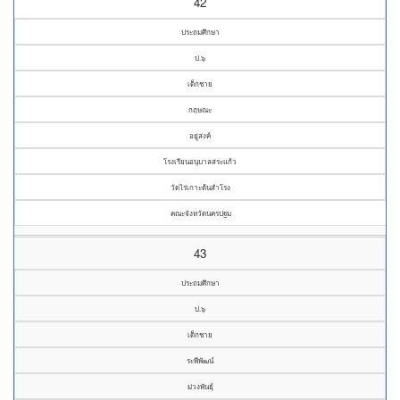
42
ประถมศึกษา
ป.๖
เด็กชาย
กฤษณะ
อยู่สงค์
โรงเรียนอนุบาลสระแก้ว
วัดไร่เกาะต้นสำโรง
คณะจังหวัดนครปฐม
43
ประถมศึกษา
ป.๖
เด็กชาย
ระพีพัฒน์
ม่วงพันธุ์