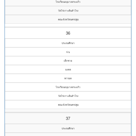
โรงเรียนอนุบาลสระแก้ว
วัดไร่เกาะต้นสำโรง
คณะจังหวัดนครปฐม
36
ประถมศึกษา
ป.๖
เด็กชาย
มงคล
พารอด
โรงเรียนอนุบาลสระแก้ว
วัดไร่เกาะต้นสำโรง
คณะจังหวัดนครปฐม
37
ประถมศึกษา