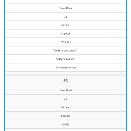
ประถมศึกษา
ป.๖
เด็กชาย
กิตติณัฏฐ์
เทียนเที่ยง
โรงเรียนอนุบาลสระแก้ว
วัดไร่เกาะต้นสำโรง
คณะจังหวัดนครปฐม
35
ประถมศึกษา
ป.๖
เด็กชาย
อลงกรณ์
ศูนย์คุ้ม