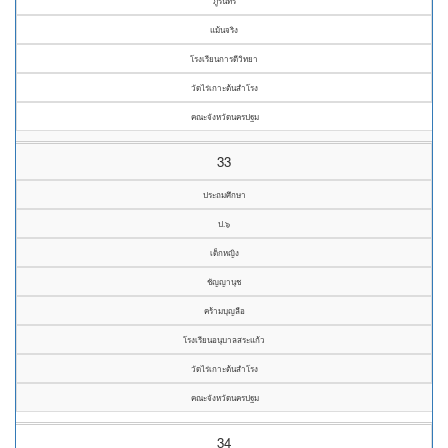
ภูรินทร์
แม้นจริง
โรงเรียนการดีวิทยา
วัดไร่เกาะต้นสำโรง
คณะจังหวัดนครปฐม
33
ประถมศึกษา
ป.๖
เด็กหญิง
ชัญญานุช
คร้ามบุญลือ
โรงเรียนอนุบาลสระแก้ว
วัดไร่เกาะต้นสำโรง
คณะจังหวัดนครปฐม
34