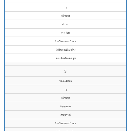
ป.๖
เด็กหญิง
ปภาดา
เร่งเงียบ
โรงเรียนหอเอกวิทยา
วัดไร่เกาะต้นสำโรง
คณะจังหวัดนครปฐม
3
ประถมศึกษา
ป.๖
เด็กหญิง
กัญญามาศ
ศรีสุวรรณ์
โรงเรียนหอเอกวิทยา