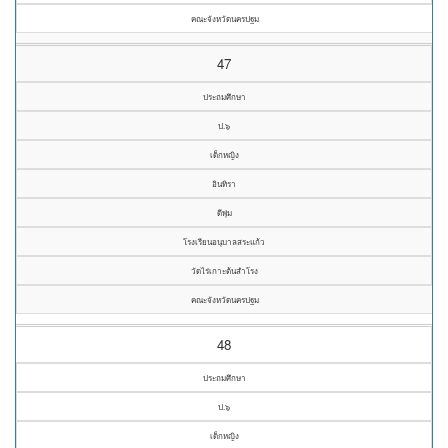
คณะจังหวัดนครปฐม
47
ประถมศึกษา
ป.๖
เด็กหญิง
อินทิรา
ดีพุ่ม
โรงเรียนอนุบาลสระแก้ว
วัดไร่เกาะต้นสำโรง
คณะจังหวัดนครปฐม
48
ประถมศึกษา
ป.๖
เด็กหญิง