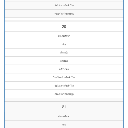
วัดไร่เกาะต้นสำโรง
คณะจังหวัดนครปฐม
20
ประถมศึกษา
ป.๖
เด็กหญิง
อัญชิตา
แก้วโภคา
โรงเรียนบ้านต้นสำโรง
วัดไร่เกาะต้นสำโรง
คณะจังหวัดนครปฐม
21
ประถมศึกษา
ป.๖