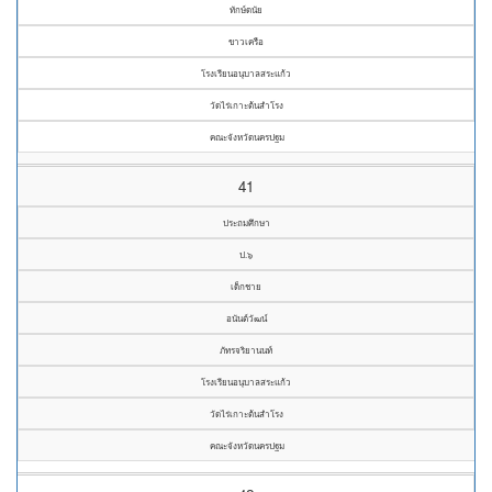
ทักษ์ดนัย
ขาวเครือ
โรงเรียนอนุบาลสระแก้ว
วัดไร่เกาะต้นสำโรง
คณะจังหวัดนครปฐม
41
ประถมศึกษา
ป.๖
เด็กชาย
อนันต์วัฒน์
ภัทรจริยานนท์
โรงเรียนอนุบาลสระแก้ว
วัดไร่เกาะต้นสำโรง
คณะจังหวัดนครปฐม