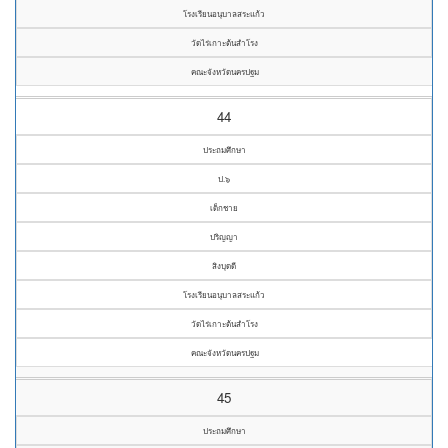
โรงเรียนอนุบาลสระแก้ว
วัดไร่เกาะต้นสำโรง
คณะจังหวัดนครปฐม
44
ประถมศึกษา
ป.๖
เด็กชาย
ปริญญา
สิงบุดดี
โรงเรียนอนุบาลสระแก้ว
วัดไร่เกาะต้นสำโรง
คณะจังหวัดนครปฐม
45
ประถมศึกษา