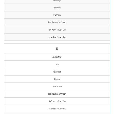
เด็กหญิง
ปวันรัตน์
จันทำมา
โรงเรียนหอเอกวิทยา
วัดไร่เกาะต้นสำโรง
คณะจังหวัดนครปฐม
6
ประถมศึกษา
ป.๖
เด็กหญิง
พีชญา
พันธ์ถนอม
โรงเรียนหอเอกวิทยา
วัดไร่เกาะต้นสำโรง
คณะจังหวัดนครปฐม