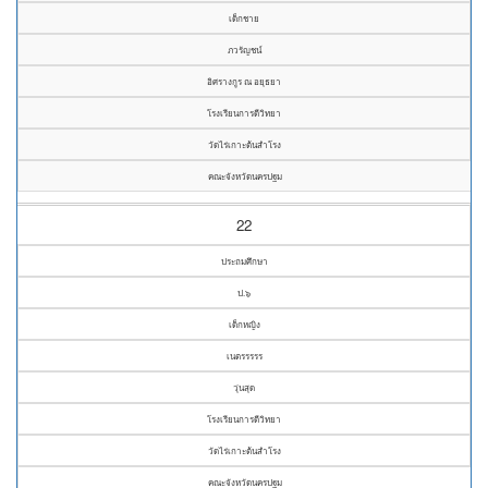
เด็กชาย
ภวรัญชน์
อิศรางกูร ณ อยุธยา
โรงเรียนการดีวิทยา
วัดไร่เกาะต้นสำโรง
คณะจังหวัดนครปฐม
22
ประถมศึกษา
ป.๖
เด็กหญิง
เนตรรรรร
วุ่นสุด
โรงเรียนการดีวิทยา
วัดไร่เกาะต้นสำโรง
คณะจังหวัดนครปฐม