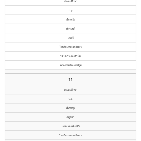
ประถมศึกษา
ป.๖
เด็กหญิง
ภัทรมนต์
มนตรี
โรงเรียนหอเอกวิทยา
วัดไร่เกาะต้นสำโรง
คณะจังหวัดนครปฐม
11
ประถมศึกษา
ป.๖
เด็กหญิง
ณัฐชยา
เทพมาลาพันธ์ศิริ
โรงเรียนหอเอกวิทยา