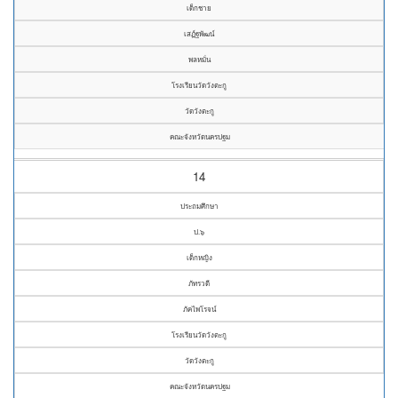
เด็กชาย
เสฏ์ฐพัฒน์
พลหมั่น
โรงเรียนวัดวังตะกู
วัดวังตะกู
คณะจังหวัดนครปฐม
14
ประถมศึกษา
ป.๖
เด็กหญิง
ภัทรวดี
ภัคไพโรจน์
โรงเรียนวัดวังตะกู
วัดวังตะกู
คณะจังหวัดนครปฐม