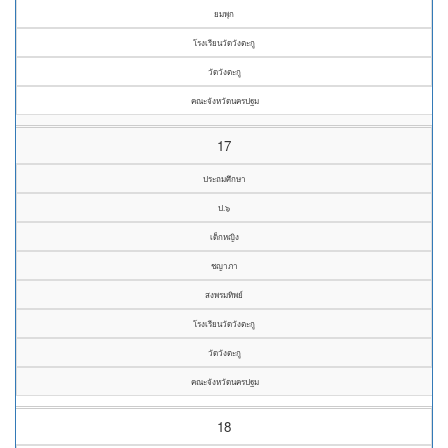
ยมพุก
โรงเรียนวัดวังตะกู
วัดวังตะกู
คณะจังหวัดนครปฐม
17
ประถมศึกษา
ป.๖
เด็กหญิง
ชญาภา
สงพรมทิพย์
โรงเรียนวัดวังตะกู
วัดวังตะกู
คณะจังหวัดนครปฐม
18