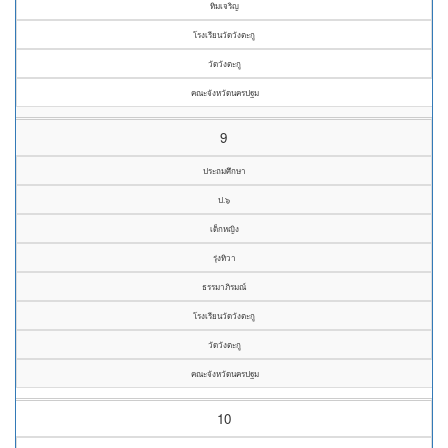
ทิมเจริญ
โรงเรียนวัดวังตะกู
วัดวังตะกู
คณะจังหวัดนครปฐม
9
ประถมศึกษา
ป.๖
เด็กหญิง
รุ่งทิวา
ธรรมาภิรมณ์
โรงเรียนวัดวังตะกู
วัดวังตะกู
คณะจังหวัดนครปฐม
10