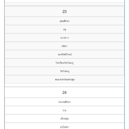
23
อุดมศึกษา
ครู
นางสาว
ลลิตา
อมรกิตติโรจน์
โรงเรียนวัดวังตะกู
วัดวังตะกู
คณะจังหวัดนครปฐม
24
ประถมศึกษา
ป.๖
เด็กหญิง
อรุโณชา