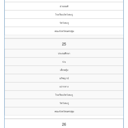
อ่วมนนท์
โรงเรียนวัดวังตะกู
วัดวังตะกู
คณะจังหวัดนครปฐม
25
ประถมศึกษา
ป.๖
เด็กหญิง
อภิชญาน์
เม่ากลาง
โรงเรียนวัดวังตะกู
วัดวังตะกู
คณะจังหวัดนครปฐม
26