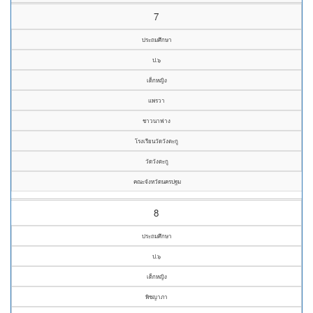
7
ประถมศึกษา
ป.๖
เด็กหญิง
แพรวา
ชาวนาฟาง
โรงเรียนวัดวังตะกู
วัดวังตะกู
คณะจังหวัดนครปฐม
8
ประถมศึกษา
ป.๖
เด็กหญิง
พิชญาภา