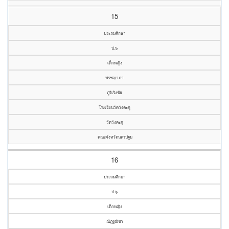
15
ประถมศึกษา
ป.๖
เด็กหญิง
พรชญาภา
ภูริเริงชัย
โรงเรียนวัดวังตะกู
วัดวังตะกู
คณะจังหวัดนครปฐม
16
ประถมศึกษา
ป.๖
เด็กหญิง
ณัฎฐณิชา