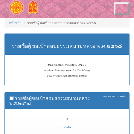
Toggle
navigation
หน้าหลัก
รายชื่อผู้ขอเข้าสอบธรรมสนามหลวง พ.ศ.๒๕๖๘
รายชื่อผู้ขอเข้าสอบธรรมสนามหลวง พ.ศ.๒๕๖๘
สำนักเรียนคณะจังหวัดนครปฐม ภาค ๑๔
ธรรมศึกษาชั้นเอก - ๒๕๖๐๒๓ - โรงเรียนวัดวังตะกู
ตำบลวังตะกู อำเภอเมืองนครปฐม นครปฐม
รายชื่อผู้ขอเข้าสอบธรรมสนามหลวง
แสดง
1 ถึง 29
จาก
29
ผลลัพธ์
พ.ศ.๒๕๖๘
#
ช่วงชั้น