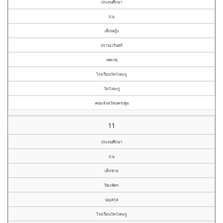
ประถมศึกษา
ป.๖
เด็กหญิง
ปราณวรินทร์
นพเกตุ
โรงเรียนวัดวังตะกู
วัดวังตะกู
คณะจังหวัดนครปฐม
11
ประถมศึกษา
ป.๖
เด็กชาย
ปิยะพัตร
บุญสกุล
โรงเรียนวัดวังตะกู