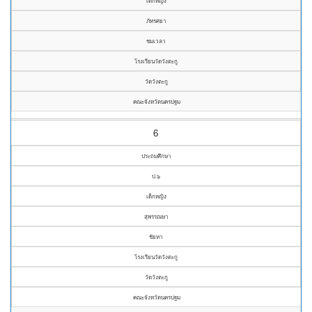
เด็กหญิง
ภัทรศยา
ชมเวลา
โรงเรียนวัดวังตะกู
วัดวังตะกู
คณะจังหวัดนครปฐม
6
ประถมศึกษา
ป.๖
เด็กหญิง
สุพรรณษา
ชัยหา
โรงเรียนวัดวังตะกู
วัดวังตะกู
คณะจังหวัดนครปฐม