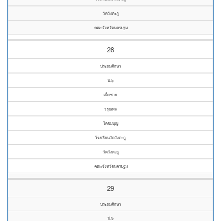
วัดวังตะกู
คณะจังหวัดนครปฐม
28
ประถมศึกษา
ป.๖
เด็กชาย
วรุณพล
โตชมบุญ
โรงเรียนวัดวังตะกู
วัดวังตะกู
คณะจังหวัดนครปฐม
29
ประถมศึกษา
ป.๖