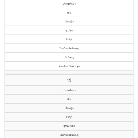
ประถมศึกษา
ป.๖
เด็กหญิง
สุวภัทร
ส้มอุ้ย
โรงเรียนวัดวังตะกู
วัดวังตะกู
คณะจังหวัดนครปฐม
19
ประถมศึกษา
ป.๖
เด็กหญิง
สรญา
สุรินทร์ไชย
โรงเรียนวัดวังตะกู