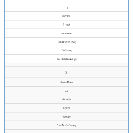
ป.๖
เด็กชาย
ไวกุณฐ์
คลองตาล
โรงเรียนวัดวังตะกู
วัดวังตะกู
คณะจังหวัดนครปฐม
3
ประถมศึกษา
ป.๖
เด็กหญิง
จตุภัทร
จันทะคัด
โรงเรียนวัดวังตะกู