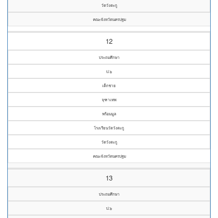
วัดวังตะกู
คณะจังหวัดนครปฐม
12
ประถมศึกษา
ป.๖
เด็กชาย
จุฑาเทพ
พร้อมมูล
โรงเรียนวัดวังตะกู
วัดวังตะกู
คณะจังหวัดนครปฐม
13
ประถมศึกษา
ป.๖