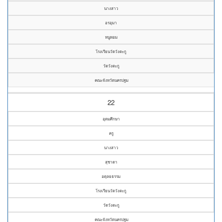
นางสาว
อรอุมา
หนูหอม
โรงเรียนวัดวังตะกู
วัดวังตะกู
คณะจังหวัดนครปฐม
22
อุดมศึกษา
ครู
นางสาว
สุชาดา
อดุลยธรรม
โรงเรียนวัดวังตะกู
วัดวังตะกู
คณะจังหวัดนครปฐม