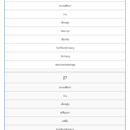
ประถมศึกษา
ป.๖
เด็กหญิง
รัตนากุล
เสือกลิ่น
โรงเรียนวัดวังตะกู
วัดวังตะกู
คณะจังหวัดนครปฐม
27
ประถมศึกษา
ป.๖
เด็กหญิง
สุเพ็ญนภา
แซ่ลิ้ม
โรงเรียนวัดวังตะกู