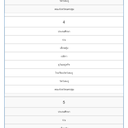
วัดวังตะกู
คณะจังหวัดนครปฐม
4
ประถมศึกษา
ป.๖
เด็กหญิง
เปมิกา
จูวัฒนกูลกิจ
โรงเรียนวัดวังตะกู
วัดวังตะกู
คณะจังหวัดนครปฐม
5
ประถมศึกษา
ป.๖