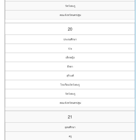
วัดวังตะกู
คณะจังหวัดนครปฐม
20
ประถมศึกษา
ป.๖
เด็กหญิง
ธีรดา
สุริวงศ์
โรงเรียนวัดวังตะกู
วัดวังตะกู
คณะจังหวัดนครปฐม
21
อุดมศึกษา
ครู