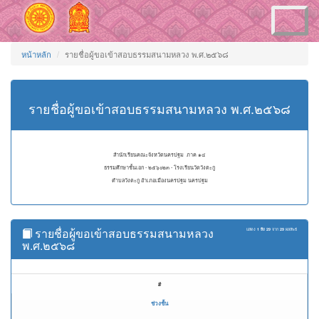
Toggle
navigation
หน้าหลัก
รายชื่อผู้ขอเข้าสอบธรรมสนามหลวง พ.ศ.๒๕๖๘
รายชื่อผู้ขอเข้าสอบธรรมสนามหลวง พ.ศ.๒๕๖๘
สำนักเรียนคณะจังหวัดนครปฐม ภาค ๑๔
ธรรมศึกษาชั้นเอก - ๒๕๖๐๒๓ - โรงเรียนวัดวังตะกู
ตำบลวังตะกู อำเภอเมืองนครปฐม นครปฐม
รายชื่อผู้ขอเข้าสอบธรรมสนามหลวง
แสดง
1 ถึง 29
จาก
29
ผลลัพธ์
พ.ศ.๒๕๖๘
#
ช่วงชั้น