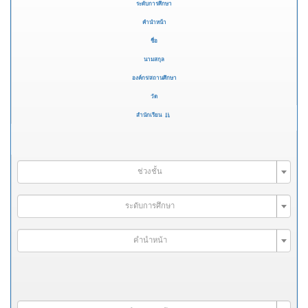
ระดับการศึกษา
คำนำหน้า
ชื่อ
นามสกุล
องค์กร/สถานศึกษา
วัด
สำนักเรียน
ช่วงชั้น
ระดับการศึกษา
คำนำหน้า