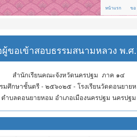
หน้าแรก
ขอ
่อผู้ขอเข้าสอบธรรมสนามหลวง พ.
สำนักเรียนคณะจังหวัดนครปฐม ภาค ๑๔
รมศึกษาชั้นตรี - ๒๕๖๐๒๕ - โรงเรียนวัดดอนยาย
ตำบลดอนยายหอม อำเภอเมืองนครปฐม นครปฐม