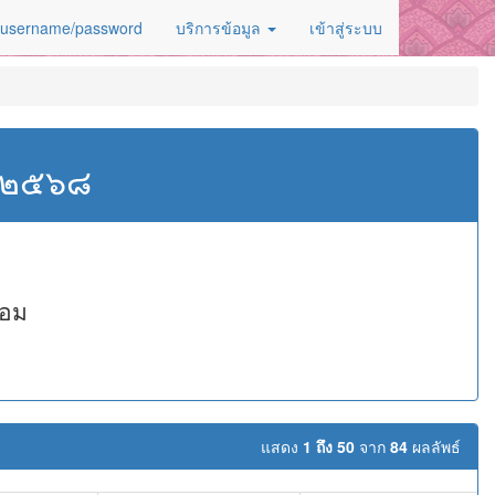
 username/password
บริการข้อมูล
เข้าสู่ระบบ
ศ.๒๕๖๘
หอม
แสดง
1 ถึง 50
จาก
84
ผลลัพธ์