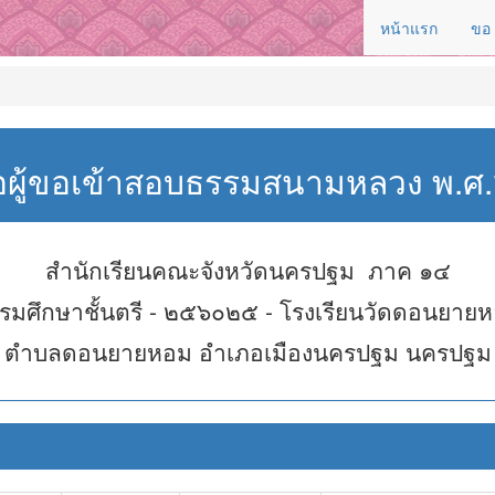
หน้าแรก
ขอ
่อผู้ขอเข้าสอบธรรมสนามหลวง พ.
สำนักเรียนคณะจังหวัดนครปฐม ภาค ๑๔
รมศึกษาชั้นตรี - ๒๕๖๐๒๕ - โรงเรียนวัดดอนยาย
ตำบลดอนยายหอม อำเภอเมืองนครปฐม นครปฐม