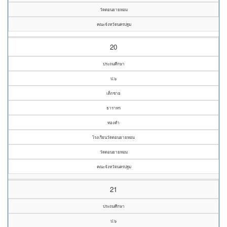
วัดดอนยายหอม
คณะจังหวัดนครปฐม
20
ประถมศึกษา
ป.๖
เด็กชาย
ธาราทร
ทองคำ
โรงเรียนวัดดอนยายหอม
วัดดอนยายหอม
คณะจังหวัดนครปฐม
21
ประถมศึกษา
ป.๖