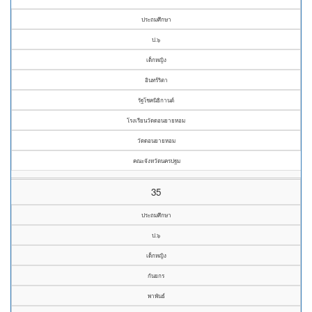
ประถมศึกษา
ป.๖
เด็กหญิง
อินทร์ริตา
รัฐโชคนิธิกานต์
โรงเรียนวัดดอนยายหอม
วัดดอนยายหอม
คณะจังหวัดนครปฐม
35
ประถมศึกษา
ป.๖
เด็กหญิง
กันยกร
พาพันธ์