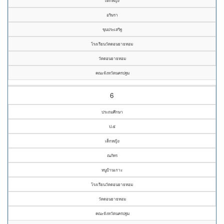
เด็กหญิง
อริษรา
ขุนประเสริฐ
โรงเรียนวัดดอนยายหอม
วัดดอนยายหอม
คณะจังหวัดนครปฐม
6
ประถมศึกษา
ป.๕
เด็กหญิง
ณภัทร
หนูบ้านเกาะ
โรงเรียนวัดดอนยายหอม
วัดดอนยายหอม
คณะจังหวัดนครปฐม