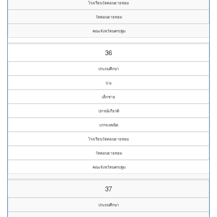
โรงเรียนวัดดอนยายหอม
วัดดอนยายหอม
คณะจังหวัดนครปฐม
36
ประถมศึกษา
ป.๖
เด็กชาย
ปกรณ์เกียรติ
บรรจงคณิต
โรงเรียนวัดดอนยายหอม
วัดดอนยายหอม
คณะจังหวัดนครปฐม
37
ประถมศึกษา