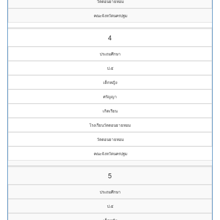
วัดดอนยายหอม
คณะจังหวัดนครปฐม
4
ประถมศึกษา
ป.๕
เด็กหญิง
ศรัญญา
เกิดเรียน
โรงเรียนวัดดอนยายหอม
วัดดอนยายหอม
คณะจังหวัดนครปฐม
5
ประถมศึกษา
ป.๕