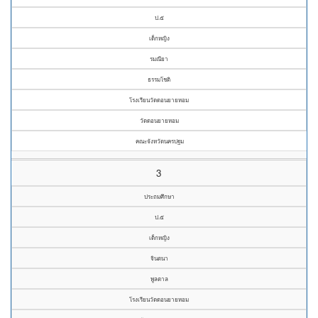
ป.๕
เด็กหญิง
รมณียา
ธรรมโชติ
โรงเรียนวัดดอนยายหอม
วัดดอนยายหอม
คณะจังหวัดนครปฐม
3
ประถมศึกษา
ป.๕
เด็กหญิง
จินตนา
พูลตาล
โรงเรียนวัดดอนยายหอม