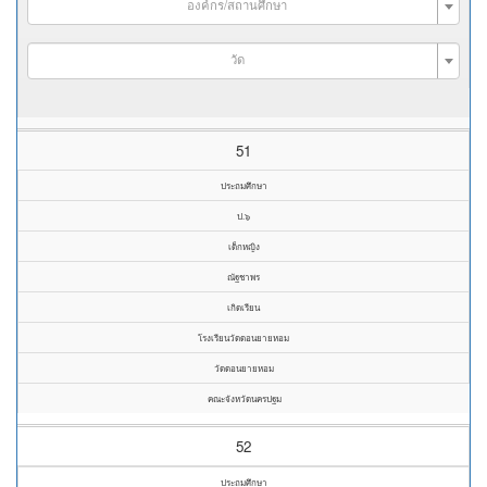
องค์กร/สถานศึกษา
วัด
51
ประถมศึกษา
ป.๖
เด็กหญิง
ณัฐชาพร
เกิดเรียน
โรงเรียนวัดดอนยายหอม
วัดดอนยายหอม
คณะจังหวัดนครปฐม
52
ประถมศึกษา