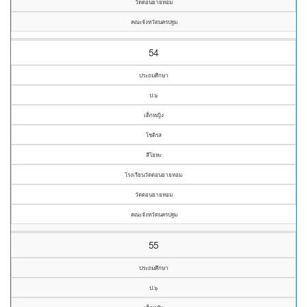
วัดดอนยายหอม
คณะจังหวัดนครปฐม
54
ประถมศึกษา
ป.๖
เด็กหญิง
โชติรส
สีโยหะ
โรงเรียนวัดดอนยายหอม
วัดดอนยายหอม
คณะจังหวัดนครปฐม
55
ประถมศึกษา
ป.๖