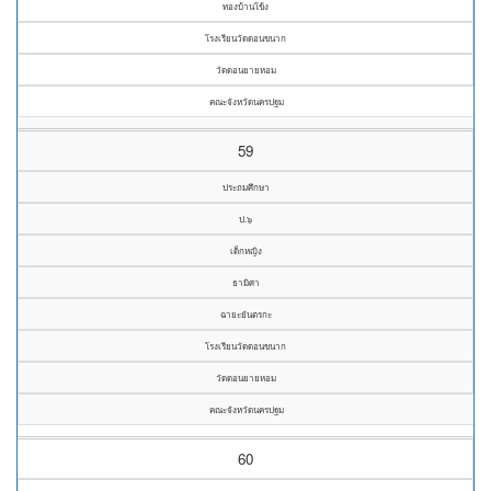
ทองบ้านโข้ง
โรงเรียนวัดดอนขนาก
วัดดอนยายหอม
คณะจังหวัดนครปฐม
59
ประถมศึกษา
ป.๖
เด็กหญิง
ธามิศา
ฉายะยันตรกะ
โรงเรียนวัดดอนขนาก
วัดดอนยายหอม
คณะจังหวัดนครปฐม
60