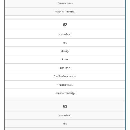
วัดดอนยายหอม
คณะจังหวัดนครปฐม
62
ประถมศึกษา
ป.๖
เด็กหญิง
สำรวย
หลวงลาด
โรงเรียนวัดดอนขนาก
วัดดอนยายหอม
คณะจังหวัดนครปฐม
63
ประถมศึกษา
ป.๖