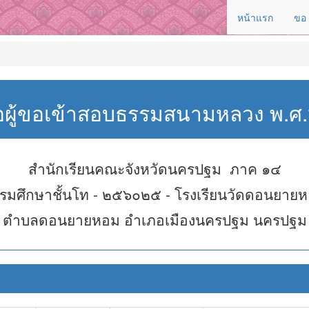
หน้าแรก
ขอ
่อผู้ขอเข้าสอบธรรมสนามหลวง พ.
สำนักเรียนคณะจังหวัดนครปฐม ภาค ๑๔
รมศึกษาชั้นโท - ๒๕๖๐๒๕ - โรงเรียนวัดดอนยาย
ตำบลดอนยายหอม อำเภอเมืองนครปฐม นครปฐม