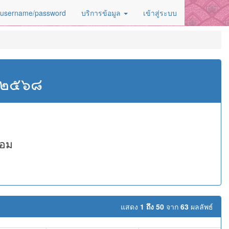
 username/password
บริการข้อมูล
เข้าสู่ระบบ
ศ.๒๕๖๘
หอม
แสดง
1 ถึง 50
จาก
63
ผลลัพธ์