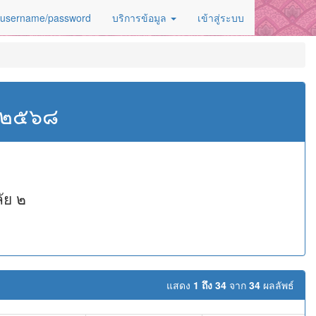
 username/password
บริการข้อมูล
เข้าสู่ระบบ
ศ.๒๕๖๘
ัย ๒
แสดง
1 ถึง 34
จาก
34
ผลลัพธ์