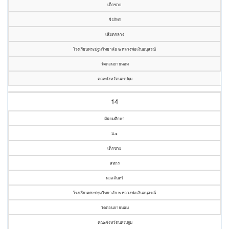
เด็กชาย
จิรภัทร
เสียดกลาง
โรงเรียนพระปฐมวิทยาลัย ๒ หลวงพ่อเงินอนุสรณ์
วัดดอนยายหอม
คณะจังหวัดนครปฐม
14
มัธยมศึกษา
ม.๑
เด็กชาย
สหกร
นวลจันทร์
โรงเรียนพระปฐมวิทยาลัย ๒ หลวงพ่อเงินอนุสรณ์
วัดดอนยายหอม
คณะจังหวัดนครปฐม