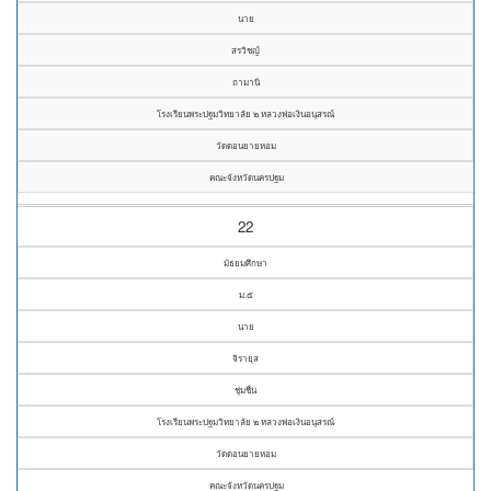
นาย
สรวิชญ์
ถามานิ
โรงเรียนพระปฐมวิทยาลัย ๒ หลวงพ่อเงินอนุสรณ์
วัดดอนยายหอม
คณะจังหวัดนครปฐม
22
มัธยมศึกษา
ม.๕
นาย
จิรายุส
ชุ่มชื่น
โรงเรียนพระปฐมวิทยาลัย ๒ หลวงพ่อเงินอนุสรณ์
วัดดอนยายหอม
คณะจังหวัดนครปฐม