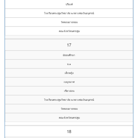
ปรียงค์
โรงเรียนพระปฐมวิทยาลัย ๒ หลวงพ่อเงินอนุสรณ์
วัดดอนยายหอม
คณะจังหวัดนครปฐม
17
มัธยมศึกษา
ม.๑
เด็กหญิง
เบญจมาศ
เขียวอ่อน
โรงเรียนพระปฐมวิทยาลัย ๒ หลวงพ่อเงินอนุสรณ์
วัดดอนยายหอม
คณะจังหวัดนครปฐม
18