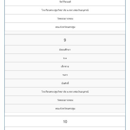
จิตวิริยนนท์
โรงเรียนพระปฐมวิทยาลัย ๒ หลวงพ่อเงินอนุสรณ์
วัดดอนยายหอม
คณะจังหวัดนครปฐม
9
มัธยมศึกษา
ม.๑
เด็กชาย
รนกร
มั่นศักดิ์
โรงเรียนพระปฐมวิทยาลัย ๒ หลวงพ่อเงินอนุสรณ์
วัดดอนยายหอม
คณะจังหวัดนครปฐม
10