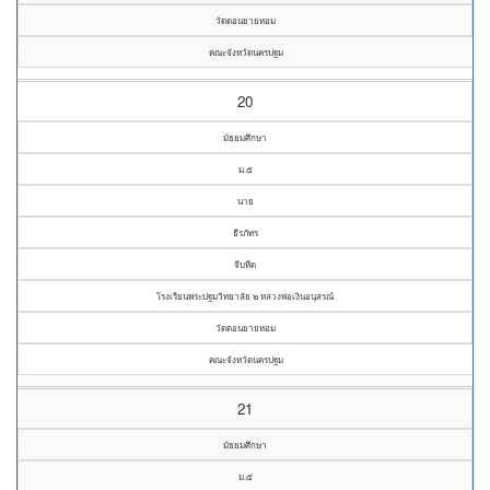
วัดดอนยายหอม
คณะจังหวัดนครปฐม
20
มัธยมศึกษา
ม.๕
นาย
ธีรภัทร
จีบหีด
โรงเรียนพระปฐมวิทยาลัย ๒ หลวงพ่อเงินอนุสรณ์
วัดดอนยายหอม
คณะจังหวัดนครปฐม
21
มัธยมศึกษา
ม.๕