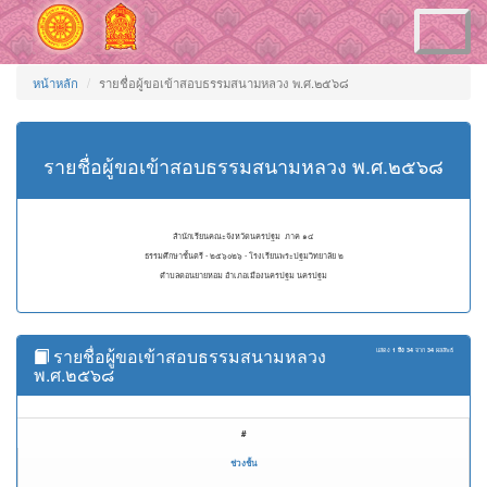
Toggle
navigation
หน้าหลัก
รายชื่อผู้ขอเข้าสอบธรรมสนามหลวง พ.ศ.๒๕๖๘
รายชื่อผู้ขอเข้าสอบธรรมสนามหลวง พ.ศ.๒๕๖๘
สำนักเรียนคณะจังหวัดนครปฐม ภาค ๑๔
ธรรมศึกษาชั้นตรี - ๒๕๖๐๒๖ - โรงเรียนพระปฐมวิทยาลัย ๒
ตำบลดอนยายหอม อำเภอเมืองนครปฐม นครปฐม
รายชื่อผู้ขอเข้าสอบธรรมสนามหลวง
แสดง
1 ถึง 34
จาก
34
ผลลัพธ์
พ.ศ.๒๕๖๘
#
ช่วงชั้น