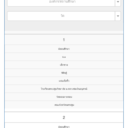
องค์กร/สถานศึกษา
วัด
1
มัธยมศึกษา
ม.๑
เด็กชาย
พิสิษฐ์
แจ่มเจ็ดริ้ว
โรงเรียนพระปฐมวิทยาลัย ๒ หลวงพ่อเงินอนุสรณ์
วัดดอนยายหอม
คณะจังหวัดนครปฐม
2
มัธยมศึกษา