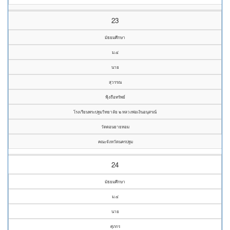
23
มัธยมศึกษา
ม.๔
นาย
สุวรรณ
ฟุ้งถือทรัพย์
โรงเรียนพระปฐมวิทยาลัย ๒ หลวงพ่อเงินอนุสรณ์
วัดดอนยายหอม
คณะจังหวัดนครปฐม
24
มัธยมศึกษา
ม.๔
นาย
ศุภกร