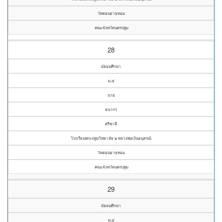
วัดดอนยายหอม
คณะจังหวัดนครปฐม
28
มัธยมศึกษา
ม.๔
นาย
ธนากร
ศรีชาลี
โรงเรียนพระปฐมวิทยาลัย ๒ หลวงพ่อเงินอนุสรณ์
วัดดอนยายหอม
คณะจังหวัดนครปฐม
29
มัธยมศึกษา
ม.๔