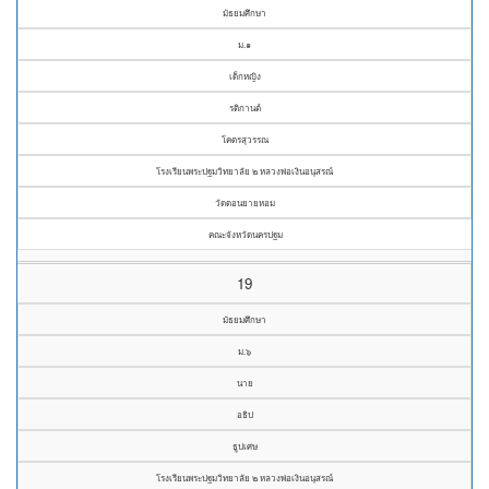
มัธยมศึกษา
ม.๑
เด็กหญิง
รติกานต์
โคตรสุวรรณ
โรงเรียนพระปฐมวิทยาลัย ๒ หลวงพ่อเงินอนุสรณ์
วัดดอนยายหอม
คณะจังหวัดนครปฐม
19
มัธยมศึกษา
ม.๖
นาย
อธิป
ธูปเศษ
โรงเรียนพระปฐมวิทยาลัย ๒ หลวงพ่อเงินอนุสรณ์