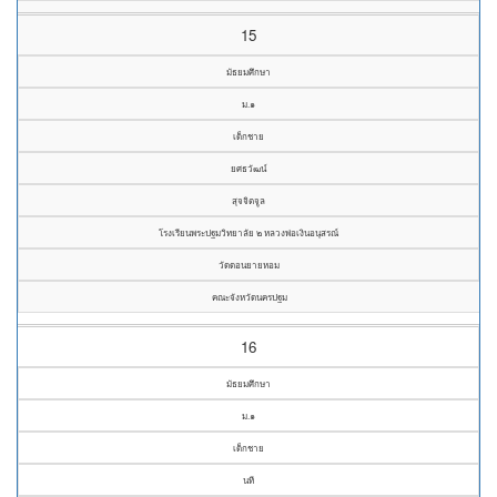
15
มัธยมศึกษา
ม.๑
เด็กชาย
ยศธวัฒน์
สุจจิตจูล
โรงเรียนพระปฐมวิทยาลัย ๒ หลวงพ่อเงินอนุสรณ์
วัดดอนยายหอม
คณะจังหวัดนครปฐม
16
มัธยมศึกษา
ม.๑
เด็กชาย
นที