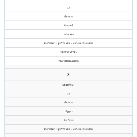
ม.๓
เด็กชาย
พัทธดนย์
แสงสาคร
โรงเรียนพระปฐมวิทยาลัย ๒ หลวงพ่อเงินอนุสรณ์
วัดดอนยายหอม
คณะจังหวัดนครปฐม
3
มัธยมศึกษา
ม.๓
เด็กชาย
ณัฏฐพร
สังปริเมน
โรงเรียนพระปฐมวิทยาลัย ๒ หลวงพ่อเงินอนุสรณ์