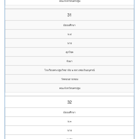
คณะจังหวัดนครปฐม
31
มัธยมศึกษา
ม.๔
นาย
ศุภโชค
จันมา
โรงเรียนพระปฐมวิทยาลัย ๒ หลวงพ่อเงินอนุสรณ์
วัดดอนยายหอม
คณะจังหวัดนครปฐม
32
มัธยมศึกษา
ม.๓
นาย