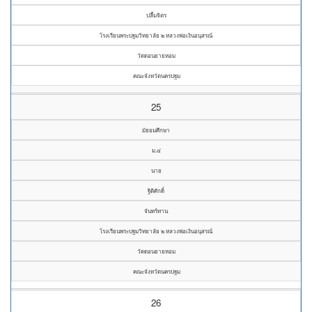
ปลื้มจิตร
โรงเรียนพระปฐมวิทยาลัย ๒ หลวงพ่อเงินอนุสรณ์
วัดดอนยายหอม
คณะจังหวัดนครปฐม
25
มัธยมศึกษา
ม.๔
นาย
ฐิติศักดิ์
จันทร์ทาน
โรงเรียนพระปฐมวิทยาลัย ๒ หลวงพ่อเงินอนุสรณ์
วัดดอนยายหอม
คณะจังหวัดนครปฐม
26