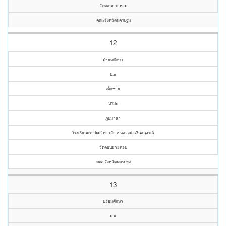
วัดดอนยายหอม
คณะจังหวัดนครปฐม
12
มัธยมศึกษา
ม.๑
เด็กชาย
ปรมะ
ภูมมาลา
โรงเรียนพระปฐมวิทยาลัย ๒ หลวงพ่อเงินอนุสรณ์
วัดดอนยายหอม
คณะจังหวัดนครปฐม
13
มัธยมศึกษา
ม.๑