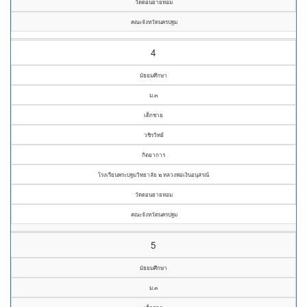
วัดดอนยายหอม
คณะจังหวัดนครปฐม
4
มัธยมศึกษา
ม.๓
เด็กชาย
วชิรวิทย์
กิตยาการ
โรงเรียนพระปฐมวิทยาลัย ๒ หลวงพ่อเงินอนุสรณ์
วัดดอนยายหอม
คณะจังหวัดนครปฐม
5
มัธยมศึกษา
ม.๓