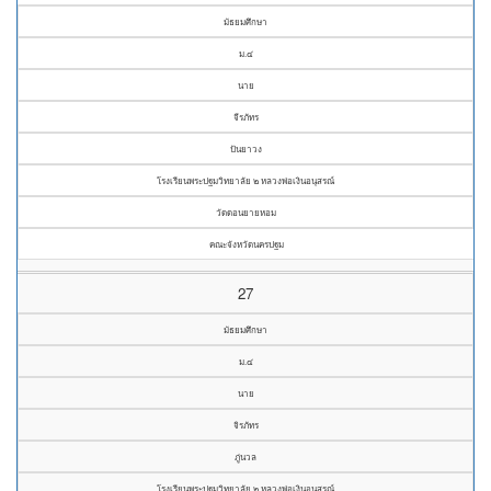
มัธยมศึกษา
ม.๔
นาย
จีรภัทร
ปันยาวง
โรงเรียนพระปฐมวิทยาลัย ๒ หลวงพ่อเงินอนุสรณ์
วัดดอนยายหอม
คณะจังหวัดนครปฐม
27
มัธยมศึกษา
ม.๔
นาย
จิรภัทร
ภู่นวล
โรงเรียนพระปฐมวิทยาลัย ๒ หลวงพ่อเงินอนุสรณ์