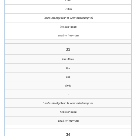
ธนทัต
นรสิงห์
โรงเรียนพระปฐมวิทยาลัย ๒ หลวงพ่อเงินอนุสรณ์
วัดดอนยายหอม
คณะจังหวัดนครปฐม
33
มัธยมศึกษา
ม.๑
นาย
ณัฐชัย
-
โรงเรียนพระปฐมวิทยาลัย ๒ หลวงพ่อเงินอนุสรณ์
วัดดอนยายหอม
คณะจังหวัดนครปฐม
34