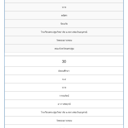
นาย
คณิศร
นิจอภัย
โรงเรียนพระปฐมวิทยาลัย ๒ หลวงพ่อเงินอนุสรณ์
วัดดอนยายหอม
คณะจังหวัดนครปฐม
30
มัธยมศึกษา
ม.๔
นาย
วรรณรัตน์
อากาศพฤกษ์
โรงเรียนพระปฐมวิทยาลัย ๒ หลวงพ่อเงินอนุสรณ์
วัดดอนยายหอม