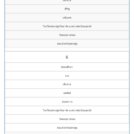
เด็กชาย
ธีรีรัฐ
แย้มเดช
โรงเรียนพระปฐมวิทยาลัย ๒ หลวงพ่อเงินอนุสรณ์
วัดดอนยายหอม
คณะจังหวัดนครปฐม
6
มัธยมศึกษา
ม.๒
เด็กชาย
ยศพัทธ์
อ่อนหวาน
โรงเรียนพระปฐมวิทยาลัย ๒ หลวงพ่อเงินอนุสรณ์
วัดดอนยายหอม
คณะจังหวัดนครปฐม