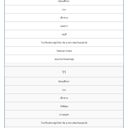
มัธยมศึกษา
ม.๑
เด็กชาย
บุณยกร
บุญมี
โรงเรียนพระปฐมวิทยาลัย ๒ หลวงพ่อเงินอนุสรณ์
วัดดอนยายหอม
คณะจังหวัดนครปฐม
11
มัธยมศึกษา
ม.๑
เด็กชาย
กิตติคุณ
ปานสมุทร
โรงเรียนพระปฐมวิทยาลัย ๒ หลวงพ่อเงินอนุสรณ์