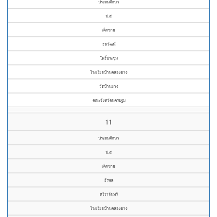
ประถมศึกษา
ป.๕
เด็กชาย
ธนวัฒน์
โพธิ์ประชุม
โรงเรียนบ้านคลองยาง
วัดบ้านยาง
คณะจังหวัดนครปฐม
11
ประถมศึกษา
ป.๕
เด็กชาย
ธีรพล
ศรีราจันทร์
โรงเรียนบ้านคลองยาง