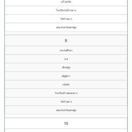
แก้วสุจริต
โรงเรียนวัดบ้านยาง
วัดบ้านยาง
คณะจังหวัดนครปฐม
9
ประถมศึกษา
ป.๕
เด็กหญิง
ณัฐฎ์ธรา
กลั่นขำ
โรงเรียนบ้านคลองยาง
วัดบ้านยาง
คณะจังหวัดนครปฐม
10