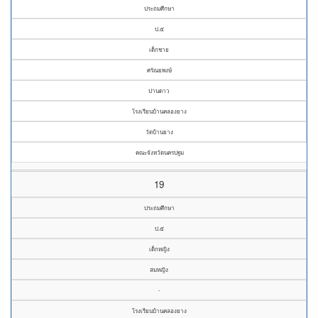
ประถมศึกษา
ป.๕
เด็กชาย
ศรัณยพงษ์
ปานดาว
โรงเรียนบ้านคลองยาง
วัดบ้านยาง
คณะจังหวัดนครปฐม
19
ประถมศึกษา
ป.๕
เด็กหญิง
สมหญิง
-
โรงเรียนบ้านคลองยาง