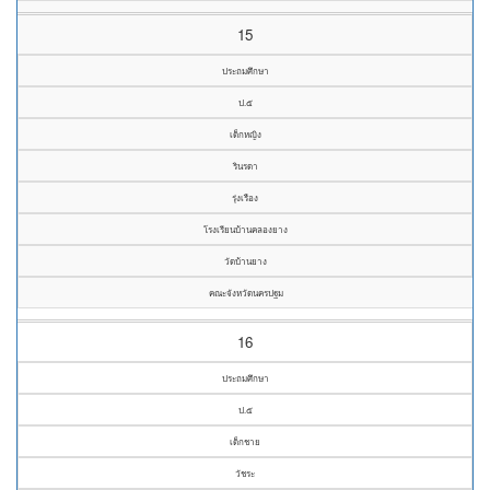
15
ประถมศึกษา
ป.๕
เด็กหญิง
รินรดา
รุ่งเรือง
โรงเรียนบ้านคลองยาง
วัดบ้านยาง
คณะจังหวัดนครปฐม
16
ประถมศึกษา
ป.๕
เด็กชาย
วัชระ