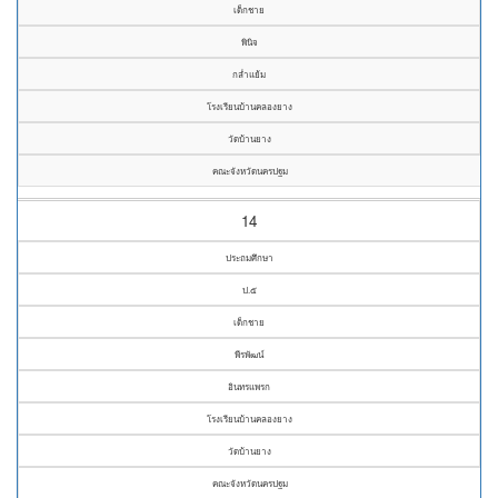
เด็กชาย
พินิจ
กล่ำแย้ม
โรงเรียนบ้านคลองยาง
วัดบ้านยาง
คณะจังหวัดนครปฐม
14
ประถมศึกษา
ป.๕
เด็กชาย
พีรพัฒน์
อินทรแพรก
โรงเรียนบ้านคลองยาง
วัดบ้านยาง
คณะจังหวัดนครปฐม