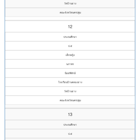
วัดบ้านยาง
คณะจังหวัดนครปฐม
12
ประถมศึกษา
ป.๕
เด็กหญิง
นภาพร
น้อยพิทักษ์
โรงเรียนบ้านคลองยาง
วัดบ้านยาง
คณะจังหวัดนครปฐม
13
ประถมศึกษา
ป.๕