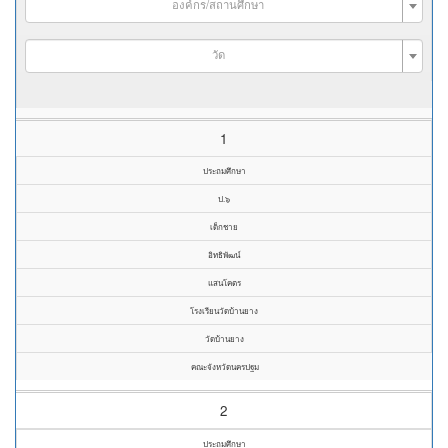
องค์กร/สถานศึกษา
วัด
1
ประถมศึกษา
ป.๖
เด็กชาย
อิทธิพัฒน์
แสนโคตร
โรงเรียนวัดบ้านยาง
วัดบ้านยาง
คณะจังหวัดนครปฐม
2
ประถมศึกษา