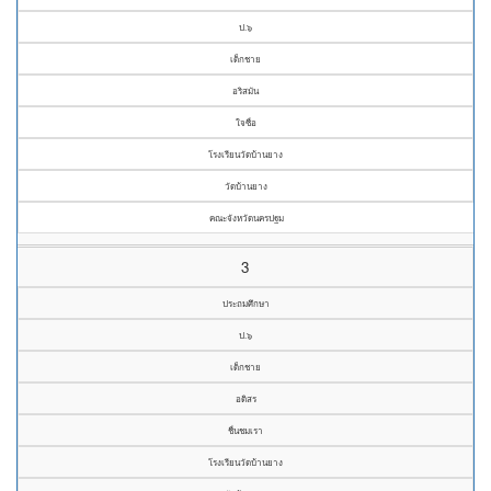
ป.๖
เด็กชาย
อริสมัน
ใจซื่อ
โรงเรียนวัดบ้านยาง
วัดบ้านยาง
คณะจังหวัดนครปฐม
3
ประถมศึกษา
ป.๖
เด็กชาย
อดิสร
ชื่นชมเรา
โรงเรียนวัดบ้านยาง