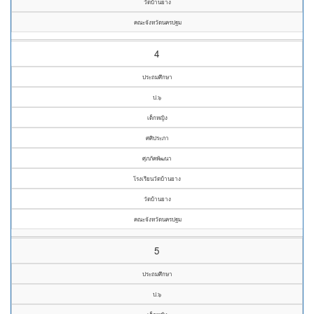
วัดบ้านยาง
คณะจังหวัดนครปฐม
4
ประถมศึกษา
ป.๖
เด็กหญิง
ศศิประภา
ศุภภัคพัฒนา
โรงเรียนวัดบ้านยาง
วัดบ้านยาง
คณะจังหวัดนครปฐม
5
ประถมศึกษา
ป.๖