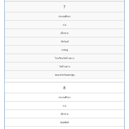
7
ประถมศึกษา
ป.๖
เด็กชาย
ภัควัฒน์
เกตอยู่
โรงเรียนวัดบ้านยาง
วัดบ้านยาง
คณะจังหวัดนครปฐม
8
ประถมศึกษา
ป.๖
เด็กชาย
นันทพัทธ์