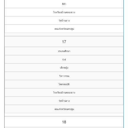
สีดำ
โรงเรียนบ้านคลองยาง
วัดบ้านยาง
คณะจังหวัดนครปฐม
17
ประถมศึกษา
ป.๕
เด็กหญิง
วิลาวรรณ
โคตรสมบัติ
โรงเรียนบ้านคลองยาง
วัดบ้านยาง
คณะจังหวัดนครปฐม
18