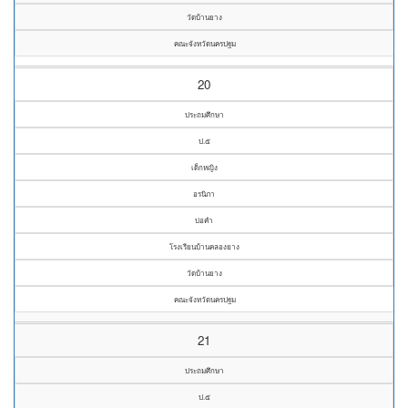
วัดบ้านยาง
คณะจังหวัดนครปฐม
20
ประถมศึกษา
ป.๕
เด็กหญิง
อรนิภา
บ่อคำ
โรงเรียนบ้านคลองยาง
วัดบ้านยาง
คณะจังหวัดนครปฐม
21
ประถมศึกษา
ป.๕