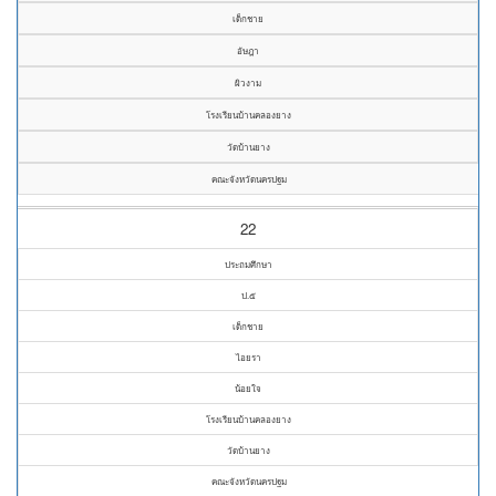
เด็กชาย
อัษฎา
ผิวงาม
โรงเรียนบ้านคลองยาง
วัดบ้านยาง
คณะจังหวัดนครปฐม
22
ประถมศึกษา
ป.๕
เด็กชาย
ไอยรา
น้อยใจ
โรงเรียนบ้านคลองยาง
วัดบ้านยาง
คณะจังหวัดนครปฐม