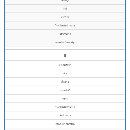
เด็กหญิง
วันดี
แขกไทร
โรงเรียนวัดบ้านยาง
วัดบ้านยาง
คณะจังหวัดนครปฐม
6
ประถมศึกษา
ป.๖
เด็กชาย
มานะโชติ
คงจร
โรงเรียนวัดบ้านยาง
วัดบ้านยาง
คณะจังหวัดนครปฐม