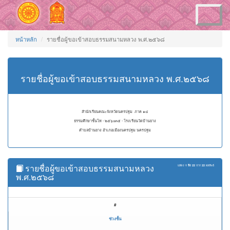
Toggle
navigation
หน้าหลัก
รายชื่อผู้ขอเข้าสอบธรรมสนามหลวง พ.ศ.๒๕๖๘
รายชื่อผู้ขอเข้าสอบธรรมสนามหลวง พ.ศ.๒๕๖๘
สำนักเรียนคณะจังหวัดนครปฐม ภาค ๑๔
ธรรมศึกษาชั้นโท - ๒๕๖๐๓๕ - โรงเรียนวัดบ้านยาง
ตำบลบ้านยาง อำเภอเมืองนครปฐม นครปฐม
รายชื่อผู้ขอเข้าสอบธรรมสนามหลวง
แสดง
1 ถึง 22
จาก
22
ผลลัพธ์
พ.ศ.๒๕๖๘
#
ช่วงชั้น