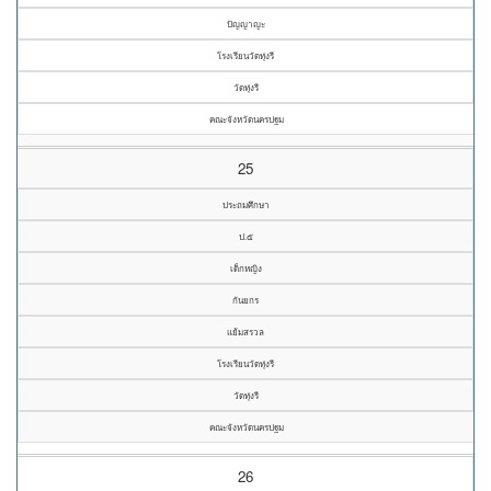
ปัญญาญะ
โรงเรียนวัดทุ่งรี
วัดทุ่งรี
คณะจังหวัดนครปฐม
25
ประถมศึกษา
ป.๕
เด็กหญิง
กันยกร
แย้มสรวล
โรงเรียนวัดทุ่งรี
วัดทุ่งรี
คณะจังหวัดนครปฐม
26