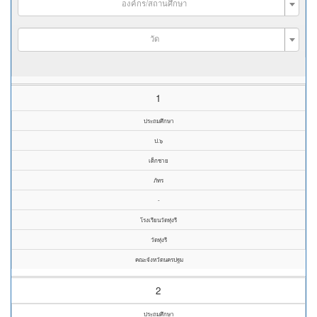
องค์กร/สถานศึกษา
วัด
1
ประถมศึกษา
ป.๖
เด็กชาย
ภัทร
-
โรงเรียนวัดทุ่งรี
วัดทุ่งรี
คณะจังหวัดนครปฐม
2
ประถมศึกษา