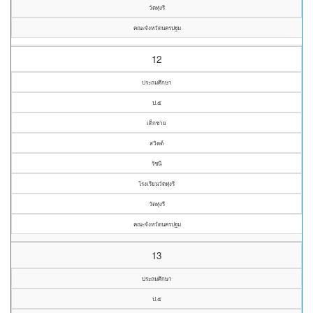
วัดทุ่งรี
คณะจังหวัดนครปฐม
12
ประถมศึกษา
ป.๕
เด็กชาย
สวิตต์
รัชนี
โรงเรียนวัดทุ่งรี
วัดทุ่งรี
คณะจังหวัดนครปฐม
13
ประถมศึกษา
ป.๕