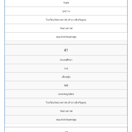
วันสุข
รุ่งสว่าง
โรงเรียนวัดม่วงตารศ (สำอางค์เจริญผล)
วัดม่วงตารศ
คณะจังหวัดนครปฐม
41
ประถมศึกษา
ป.๕
เด็กหญิง
รัศมี
เอนกสมบูรณ์ผล
โรงเรียนวัดม่วงตารศ (สำอางค์เจริญผล)
วัดม่วงตารศ
คณะจังหวัดนครปฐม