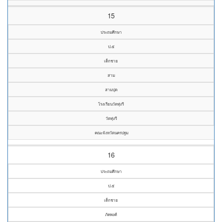
15
ประถมศึกษา
ป.๕
เด็กชาย
สาม
สามปุด
โรงเรียนวัดทุ่งรี
วัดทุ่งรี
คณะจังหวัดนครปฐม
16
ประถมศึกษา
ป.๕
เด็กชาย
ภัคพงศ์