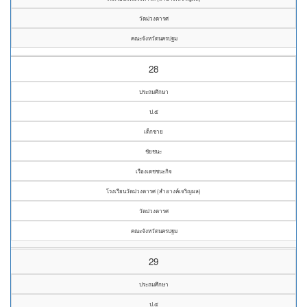
วัดม่วงตารศ
คณะจังหวัดนครปฐม
28
ประถมศึกษา
ป.๕
เด็กชาย
ชัยชนะ
เรืองเดชชนะกิจ
โรงเรียนวัดม่วงตารศ (สำอางค์เจริญผล)
วัดม่วงตารศ
คณะจังหวัดนครปฐม
29
ประถมศึกษา
ป.๕