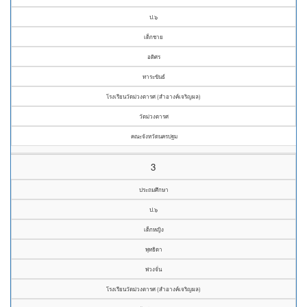
ป.๖
เด็กชาย
อดิศร
ทาระขันธ์
โรงเรียนวัดม่วงตารศ (สำอางค์เจริญผล)
วัดม่วงตารศ
คณะจังหวัดนครปฐม
3
ประถมศึกษา
ป.๖
เด็กหญิง
พุทธิดา
พ่วงจั่น
โรงเรียนวัดม่วงตารศ (สำอางค์เจริญผล)