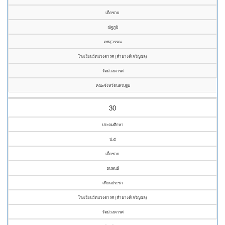
เด็กชาย
ณัฐภูมิ
คชสุวรรณ
โรงเรียนวัดม่วงตารศ (สำอางค์เจริญผล)
วัดม่วงตารศ
คณะจังหวัดนครปฐม
30
ประถมศึกษา
ป.๕
เด็กชาย
ธนพนธ์
เทียนประชา
โรงเรียนวัดม่วงตารศ (สำอางค์เจริญผล)
วัดม่วงตารศ