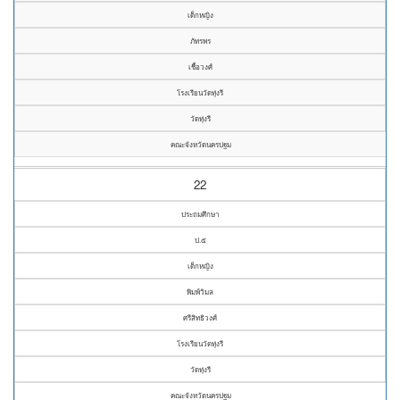
เด็กหญิง
ภัทรพร
เชื้อวงศ์
โรงเรียนวัดทุ่งรี
วัดทุ่งรี
คณะจังหวัดนครปฐม
22
ประถมศึกษา
ป.๕
เด็กหญิง
พิมพ์วิมล
ศรีสิทธิวงศ์
โรงเรียนวัดทุ่งรี
วัดทุ่งรี
คณะจังหวัดนครปฐม