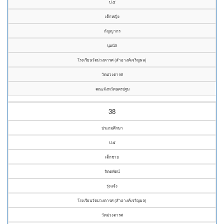
ป.๕
เด็กหญิง
กัญญากร
นุมนัส
โรงเรียนวัดม่วงตารศ (สำอางค์เจริญผล)
วัดม่วงตารศ
คณะจังหวัดนครปฐม
38
ประถมศึกษา
ป.๕
เด็กชาย
จิตตพัตน์
รุ่งแจ้ง
โรงเรียนวัดม่วงตารศ (สำอางค์เจริญผล)
วัดม่วงตารศ