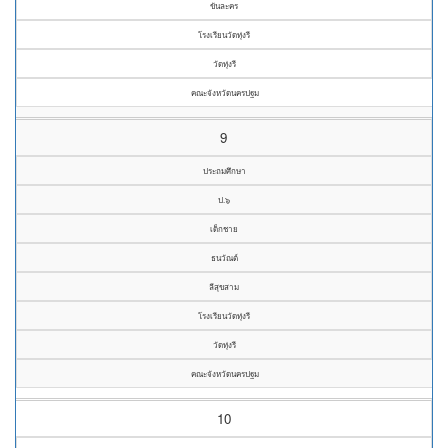
ขันละคร
โรงเรียนวัดทุ่งรี
วัดทุ่งรี
คณะจังหวัดนครปฐม
9
ประถมศึกษา
ป.๖
เด็กชาย
ธนวัณต์
ลีสุขสาม
โรงเรียนวัดทุ่งรี
วัดทุ่งรี
คณะจังหวัดนครปฐม
10