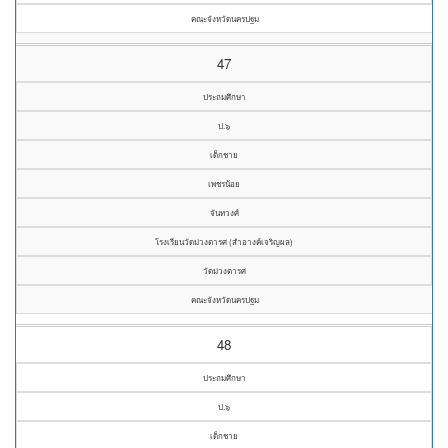
คณะจังหวัดนครปฐม
47
ประถมศึกษา
ป.๖
เด็กชาย
เพชรน้อย
จันทวงศ์
โรงเรียนวัดม่วงตารศ (สำอางค์เจริญผล)
วัดม่วงตารศ
คณะจังหวัดนครปฐม
48
ประถมศึกษา
ป.๖
เด็กชาย