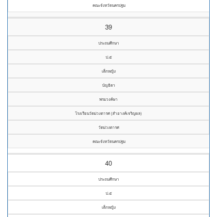
คณะจังหวัดนครปฐม
39
ประถมศึกษา
ป.๕
เด็กหญิง
บัญธิตา
พรมวงค์ษา
โรงเรียนวัดม่วงตารศ (สำอางค์เจริญผล)
วัดม่วงตารศ
คณะจังหวัดนครปฐม
40
ประถมศึกษา
ป.๕
เด็กหญิง