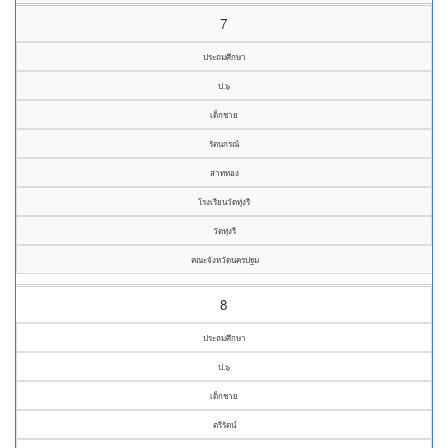
7
ประถมศึกษา
ป.๖
เด็กชาย
รัตนกรณ์
สาททอง
โรงเรียนวัดทุ่งรี
วัดทุ่งรี
คณะจังหวัดนครปฐม
8
ประถมศึกษา
ป.๖
เด็กชาย
ตรีรัตน์