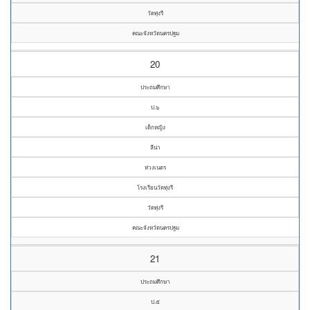
วัดทุ่งรี
คณะจังหวัดนครปฐม
20
ประถมศึกษา
ป.๖
เด็กหญิง
ลีน่า
ห่วงเนตร
โรงเรียนวัดทุ่งรี
วัดทุ่งรี
คณะจังหวัดนครปฐม
21
ประถมศึกษา
ป.๕