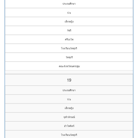
ประถมศึกษา
ป.๖
เด็กหญิง
รัชรี
ศรีปะไพ
โรงเรียนวัดทุ่งรี
วัดทุ่งรี
คณะจังหวัดนครปฐม
19
ประถมศึกษา
ป.๖
เด็กหญิง
จุฬาลักษณ์
อำไพจิตร์
โรงเรียนวัดทุ่งรี