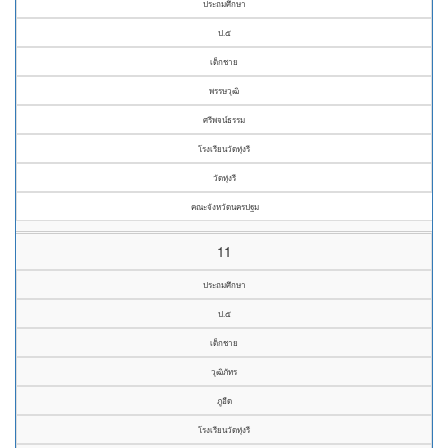
ประถมศึกษา
ป.๕
เด็กชาย
พรรษวุฒิ
ศรีพจน์ธรรม
โรงเรียนวัดทุ่งรี
วัดทุ่งรี
คณะจังหวัดนครปฐม
11
ประถมศึกษา
ป.๕
เด็กชาย
วุฒิภัทร
ภูอืด
โรงเรียนวัดทุ่งรี