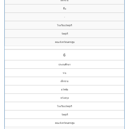
เด็กชาย
จื้น
-
โรงเรียนวัดทุ่งรี
วัดทุ่งรี
คณะจังหวัดนครปฐม
6
ประถมศึกษา
ป.๖
เด็กชาย
ธวัชชัย
หวังสกุล
โรงเรียนวัดทุ่งรี
วัดทุ่งรี
คณะจังหวัดนครปฐม