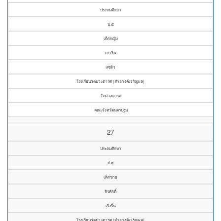
ประถมศึกษา
ป.๕
เด็กหญิง
เกวริน
แซ่จิว
โรงเรียนวัดม่วงตารศ (สำอางค์เจริญผล)
วัดม่วงตารศ
คณะจังหวัดนครปฐม
27
ประถมศึกษา
ป.๕
เด็กชาย
จิรศักดิ์
เริงรื่น
โรงเรียนวัดม่วงตารศ (สำอางค์เจริญผล)