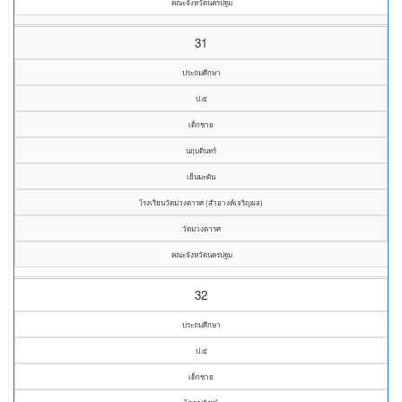
คณะจังหวัดนครปฐม
31
ประถมศึกษา
ป.๕
เด็กชาย
นฤบดินทร์
เย็นมะดัน
โรงเรียนวัดม่วงตารศ (สำอางค์เจริญผล)
วัดม่วงตารศ
คณะจังหวัดนครปฐม
32
ประถมศึกษา
ป.๕
เด็กชาย