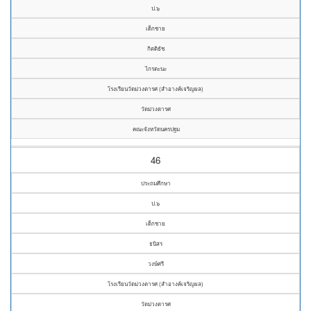
ป.๖
เด็กชาย
กิตติธัช
ไกรตะนะ
โรงเรียนวัดม่วงตารศ (สำอางค์เจริญผล)
วัดม่วงตารศ
คณะจังหวัดนครปฐม
46
ประถมศึกษา
ป.๖
เด็กชาย
ธนิสร
วงษ์ศรี
โรงเรียนวัดม่วงตารศ (สำอางค์เจริญผล)
วัดม่วงตารศ