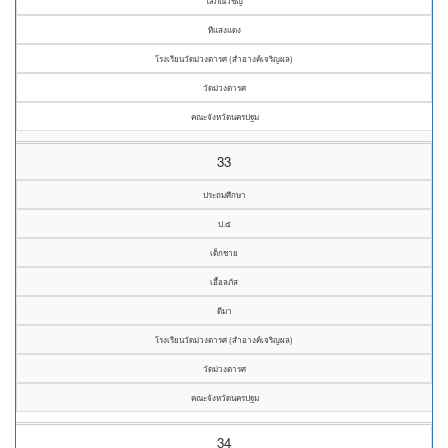
โสภณวิชญ์
ทีแสงแดง
โรงเรียนวัดม่วงตารศ (สำอางค์เจริญผล)
วัดม่วงตารศ
คณะจังหวัดนครปฐม
33
ประถมศึกษา
ป.๕
เด็กชาย
เอื้อลภัส
ดีมา
โรงเรียนวัดม่วงตารศ (สำอางค์เจริญผล)
วัดม่วงตารศ
คณะจังหวัดนครปฐม
34