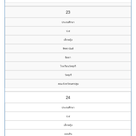
23
ประถมศึกษา
ป.๕
เด็กหญิง
พิชชานันท์
ฉิมมา
โรงเรียนวัดทุ่งรี
วัดทุ่งรี
คณะจังหวัดนครปฐม
24
ประถมศึกษา
ป.๕
เด็กหญิง
ออมสิน