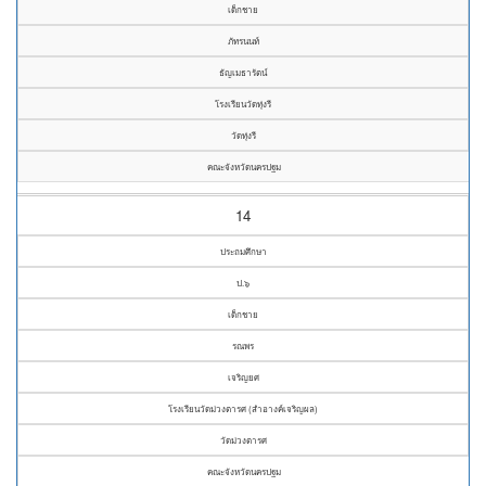
เด็กชาย
ภัทรนนท์
ธัญเมธารัตน์
โรงเรียนวัดทุ่งรี
วัดทุ่งรี
คณะจังหวัดนครปฐม
14
ประถมศึกษา
ป.๖
เด็กชาย
รณพร
เจริญยศ
โรงเรียนวัดม่วงตารศ (สำอางค์เจริญผล)
วัดม่วงตารศ
คณะจังหวัดนครปฐม