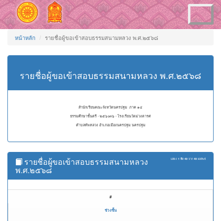
Toggle
navigation
หน้าหลัก
รายชื่อผู้ขอเข้าสอบธรรมสนามหลวง พ.ศ.๒๕๖๘
รายชื่อผู้ขอเข้าสอบธรรมสนามหลวง พ.ศ.๒๕๖๘
สำนักเรียนคณะจังหวัดนครปฐม ภาค ๑๔
ธรรมศึกษาชั้นตรี - ๒๕๖๐๓๖ - โรงเรียนวัดม่วงตารศ
ตำบลทัพหลวง อำเภอเมืองนครปฐม นครปฐม
รายชื่อผู้ขอเข้าสอบธรรมสนามหลวง
แสดง
1 ถึง 49
จาก
49
ผลลัพธ์
พ.ศ.๒๕๖๘
#
ช่วงชั้น