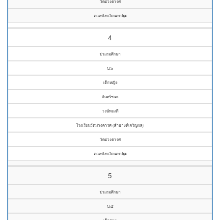
วัดม่วงตารศ
คณะจังหวัดนครปฐม
4
ประถมศึกษา
ป.๖
เด็กหญิง
จันทร์ชนก
วงษ์ทองดี
โรงเรียนวัดม่วงตารศ (สำอางค์เจริญผล)
วัดม่วงตารศ
คณะจังหวัดนครปฐม
5
ประถมศึกษา
ป.๕