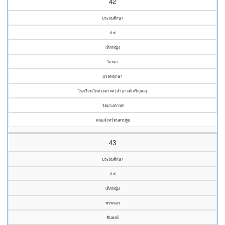
42
ประถมศึกษา
ป.๕
เด็กหญิง
ไอรดา
มวลพฤกษา
โรงเรียนวัดม่วงตารศ (สำอางค์เจริญผล)
วัดม่วงตารศ
คณะจังหวัดนครปฐม
43
ประถมศึกษา
ป.๕
เด็กหญิง
พรรณอร
ชินหงษ์