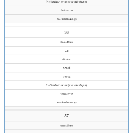
โรงเรียนวัดม่วงตารศ (สำอางค์เจริญผล)
วัดม่วงตารศ
คณะจังหวัดนครปฐม
36
ประถมศึกษา
ป.๕
เด็กชาย
กิติศักดิ์
สายธนู
โรงเรียนวัดม่วงตารศ (สำอางค์เจริญผล)
วัดม่วงตารศ
คณะจังหวัดนครปฐม
37
ประถมศึกษา