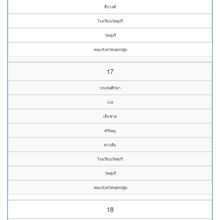
สืบวงศ์
โรงเรียนวัดทุ่งรี
วัดทุ่งรี
คณะจังหวัดนครปฐม
17
ประถมศึกษา
ป.๕
เด็กชาย
ศรัณญ
ดวงส้ม
โรงเรียนวัดทุ่งรี
วัดทุ่งรี
คณะจังหวัดนครปฐม
18