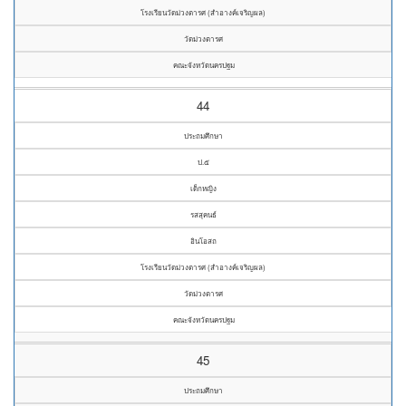
โรงเรียนวัดม่วงตารศ (สำอางค์เจริญผล)
วัดม่วงตารศ
คณะจังหวัดนครปฐม
44
ประถมศึกษา
ป.๕
เด็กหญิง
รสสุคนธ์
อินโอสถ
โรงเรียนวัดม่วงตารศ (สำอางค์เจริญผล)
วัดม่วงตารศ
คณะจังหวัดนครปฐม
45
ประถมศึกษา