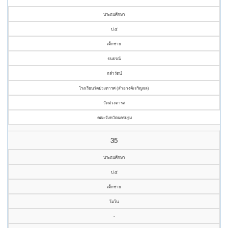
ประถมศึกษา
ป.๕
เด็กชาย
ธนธรณ์
กล่ำรัตน์
โรงเรียนวัดม่วงตารศ (สำอางค์เจริญผล)
วัดม่วงตารศ
คณะจังหวัดนครปฐม
35
ประถมศึกษา
ป.๕
เด็กชาย
โมโน
-