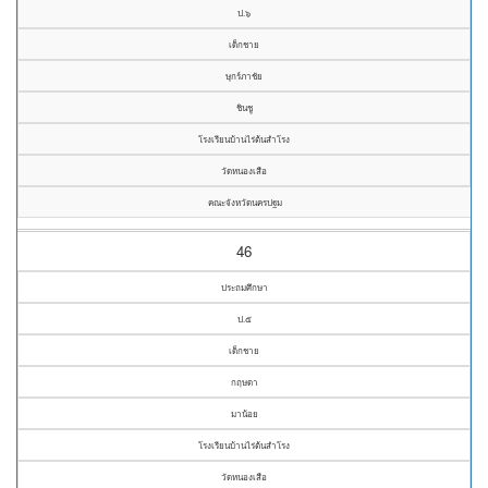
ป.๖
เด็กชาย
ษุกร์ภาชัย
ชินชู
โรงเรียนบ้านไร่ต้นสำโรง
วัดหนองเสือ
คณะจังหวัดนครปฐม
46
ประถมศึกษา
ป.๕
เด็กชาย
กฤษดา
มาน้อย
โรงเรียนบ้านไร่ต้นสำโรง
วัดหนองเสือ