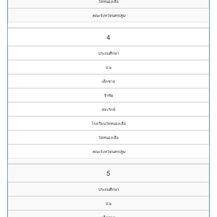
วัดหนองเสือ
คณะจังหวัดนครปฐม
4
ประถมศึกษา
ป.๖
เด็กชาย
จิรชัย
สยะรักษ์
โรงเรียนวัดหนองเสือ
วัดหนองเสือ
คณะจังหวัดนครปฐม
5
ประถมศึกษา
ป.๖