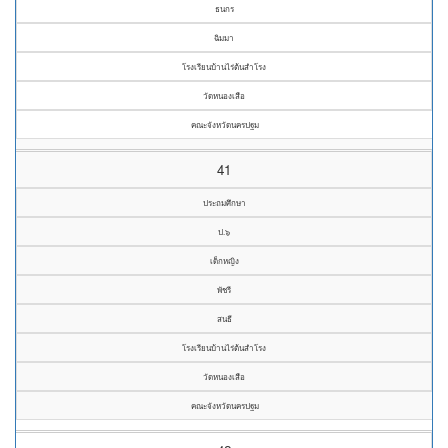
ธนกร
ฉิมมา
โรงเรียนบ้านไร่ต้นสำโรง
วัดหนองเสือ
คณะจังหวัดนครปฐม
41
ประถมศึกษา
ป.๖
เด็กหญิง
พัชรี
สนธี
โรงเรียนบ้านไร่ต้นสำโรง
วัดหนองเสือ
คณะจังหวัดนครปฐม