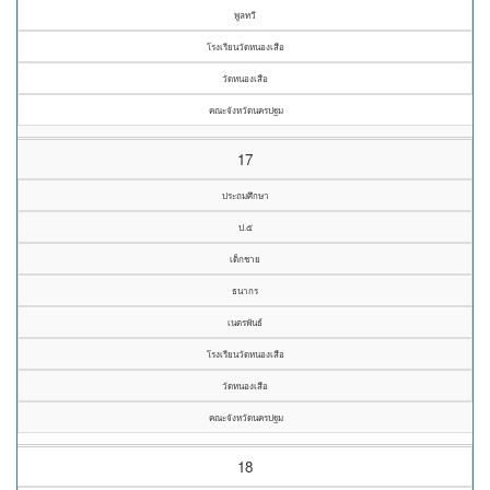
พูลทวี
โรงเรียนวัดหนองเสือ
วัดหนองเสือ
คณะจังหวัดนครปฐม
17
ประถมศึกษา
ป.๕
เด็กชาย
ธนากร
เนตรพันธ์
โรงเรียนวัดหนองเสือ
วัดหนองเสือ
คณะจังหวัดนครปฐม
18