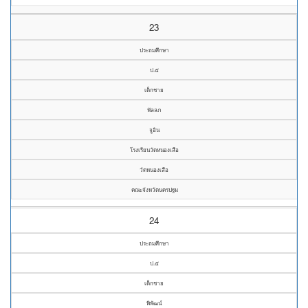
23
ประถมศึกษา
ป.๕
เด็กชาย
พัลลภ
จูอิน
โรงเรียนวัดหนองเสือ
วัดหนองเสือ
คณะจังหวัดนครปฐม
24
ประถมศึกษา
ป.๕
เด็กชาย
พิพัฒน์