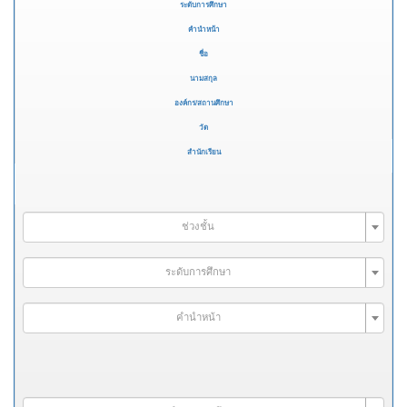
ระดับการศึกษา
คำนำหน้า
ชื่อ
นามสกุล
องค์กร/สถานศึกษา
วัด
สำนักเรียน
ช่วงชั้น
ระดับการศึกษา
คำนำหน้า