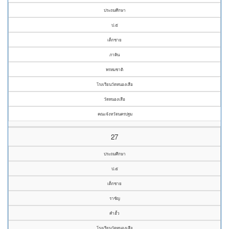
ประถมศึกษา
ป.๕
เด็กชาย
ภาคิน
พรหมชาติ
โรงเรียนวัดหนองเสือ
วัดหนองเสือ
คณะจังหวัดนครปฐม
27
ประถมศึกษา
ป.๕
เด็กชาย
ราชัญ
คำฮั้ว
โรงเรียนวัดหนองเสือ