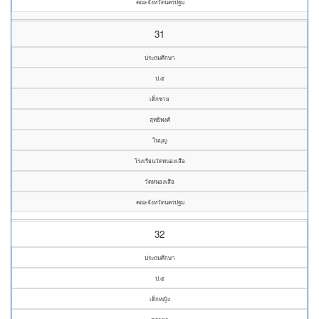
คณะจังหวัดนครปฐม
31
ประถมศึกษา
ป.๕
เด็กชาย
สุทธิพงศ์
ในบุญ
โรงเรียนวัดหนองเสือ
วัดหนองเสือ
คณะจังหวัดนครปฐม
32
ประถมศึกษา
ป.๕
เด็กหญิง