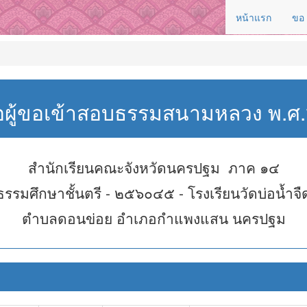
หน้าแรก
ขอ
่อผู้ขอเข้าสอบธรรมสนามหลวง พ.
สำนักเรียนคณะจังหวัดนครปฐม ภาค ๑๔
ธรรมศึกษาชั้นตรี - ๒๕๖๐๔๕ - โรงเรียนวัดบ่อน้ำจื
ตำบลดอนข่อย อำเภอกำแพงแสน นครปฐม