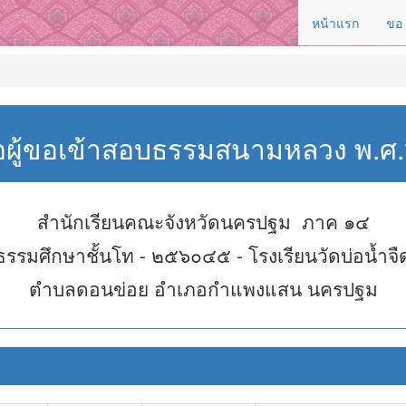
หน้าแรก
ขอ
่อผู้ขอเข้าสอบธรรมสนามหลวง พ.
สำนักเรียนคณะจังหวัดนครปฐม ภาค ๑๔
ธรรมศึกษาชั้นโท - ๒๕๖๐๔๕ - โรงเรียนวัดบ่อน้ำจื
ตำบลดอนข่อย อำเภอกำแพงแสน นครปฐม