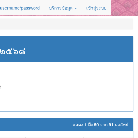
 username/password
บริการข้อมูล
เข้าสู่ระบบ
ศ.๒๕๖๘
ด
แสดง
1 ถึง 50
จาก
91
ผลลัพธ์