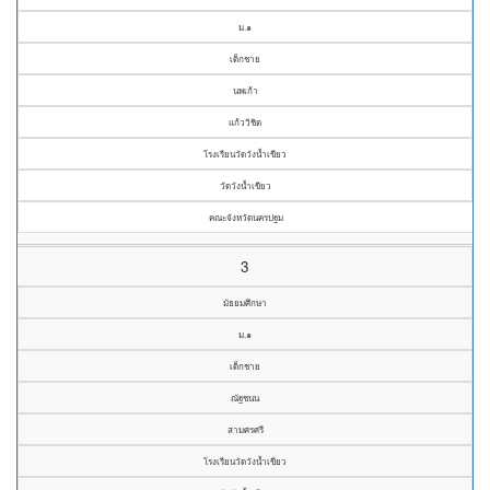
ม.๑
เด็กชาย
นพเก้า
แก้ววิชิต
โรงเรียนวัดวังน้ำเขียว
วัดวังน้ำเขียว
คณะจังหวัดนครปฐม
3
มัธยมศึกษา
ม.๑
เด็กชาย
ณัฐชนน
สามศรศรี
โรงเรียนวัดวังน้ำเขียว