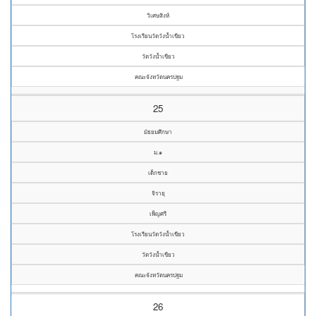
วิเศษสิงห์
โรงเรียนวัดวังน้ำเขียว
วัดวังน้ำเขียว
คณะจังหวัดนครปฐม
25
มัธยมศึกษา
ม.๑
เด็กชาย
จิรายุ
เพ็ญศรี
โรงเรียนวัดวังน้ำเขียว
วัดวังน้ำเขียว
คณะจังหวัดนครปฐม
26