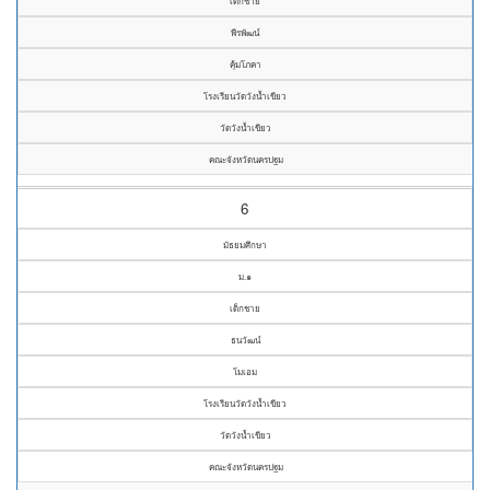
เด็กชาย
พีรพัฒน์
คุ้มโภคา
โรงเรียนวัดวังน้ำเขียว
วัดวังน้ำเขียว
คณะจังหวัดนครปฐม
6
มัธยมศึกษา
ม.๑
เด็กชาย
ธนวัฒน์
โมเอม
โรงเรียนวัดวังน้ำเขียว
วัดวังน้ำเขียว
คณะจังหวัดนครปฐม