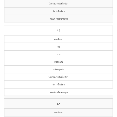
โรงเรียนวัดวังน้ำเขียว
วัดวังน้ำเขียว
คณะจังหวัดนครปฐม
44
อุดมศึกษา
ครู
นาย
สุวิจักขณ์
อธิคมกุลชัย
โรงเรียนวัดวังน้ำเขียว
วัดวังน้ำเขียว
คณะจังหวัดนครปฐม
45
อุดมศึกษา