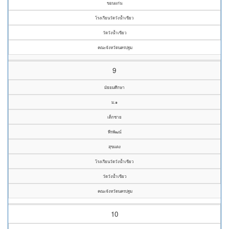
ขอนแก่น
โรงเรียนวัดวังน้ำเขียว
วัดวังน้ำเขียว
คณะจังหวัดนครปฐม
9
มัธยมศึกษา
ม.๑
เด็กชาย
พีรพัฒน์
สุขแตง
โรงเรียนวัดวังน้ำเขียว
วัดวังน้ำเขียว
คณะจังหวัดนครปฐม
10