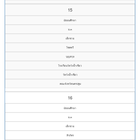
15
มัธยมศึกษา
ม.๓
เด็กชาย
โชคทวี
บุญสกุล
โรงเรียนวัดวังน้ำเขียว
วัดวังน้ำเขียว
คณะจังหวัดนครปฐม
16
มัธยมศึกษา
ม.๓
เด็กชาย
สิรภัทร