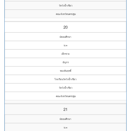
วัดวังน้ำเขียว
คณะจังหวัดนครปฐม
20
มัธยมศึกษา
ม.๓
เด็กชาย
ธัญกร
ทองสัมฤทธิ์
โรงเรียนวัดวังน้ำเขียว
วัดวังน้ำเขียว
คณะจังหวัดนครปฐม
21
มัธยมศึกษา
ม.๓