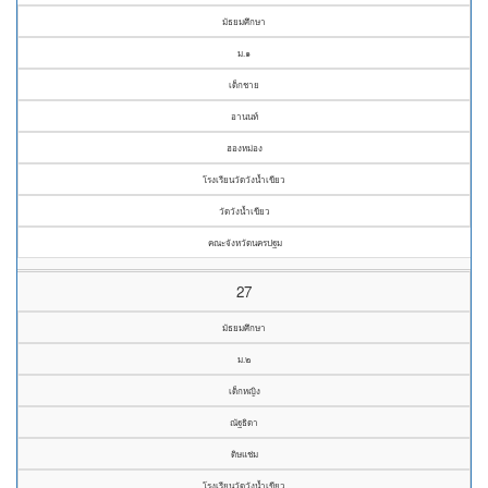
มัธยมศึกษา
ม.๑
เด็กชาย
อานนท์
ฮองหม่อง
โรงเรียนวัดวังน้ำเขียว
วัดวังน้ำเขียว
คณะจังหวัดนครปฐม
27
มัธยมศึกษา
ม.๒
เด็กหญิง
ณัฐธิดา
ดิษแช่ม
โรงเรียนวัดวังน้ำเขียว