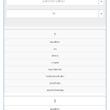
องค์กร/สถานศึกษา
วัด
1
มัธยมศึกษา
ม.๒
เด็กชาย
ภาณุเดช
วัฒนาไพศาลกิจ
โรงเรียนวัดวังน้ำเขียว
วัดวังน้ำเขียว
คณะจังหวัดนครปฐม
2
มัธยมศึกษา