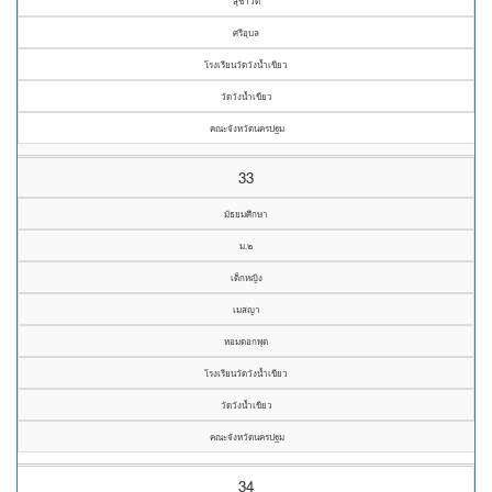
สุชาวดี
ศรีอุบล
โรงเรียนวัดวังน้ำเขียว
วัดวังน้ำเขียว
คณะจังหวัดนครปฐม
33
มัธยมศึกษา
ม.๒
เด็กหญิง
เมสญา
หอมดอกพุด
โรงเรียนวัดวังน้ำเขียว
วัดวังน้ำเขียว
คณะจังหวัดนครปฐม
34