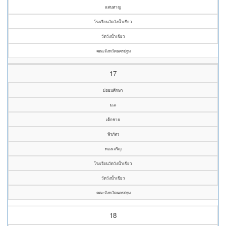
แสนหาญ
โรงเรียนวัดวังน้ำเขียว
วัดวังน้ำเขียว
คณะจังหวัดนครปฐม
17
มัธยมศึกษา
ม.๓
เด็กชาย
พีรภัทร
ทองเจริญ
โรงเรียนวัดวังน้ำเขียว
วัดวังน้ำเขียว
คณะจังหวัดนครปฐม
18