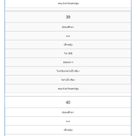
คณะจังหวัดนครปฐม
39
มัธยมศึกษา
ม.๑
เด็กหญิง
วิลาสิณี
อัตคงหาร
โรงเรียนวัดวังน้ำเขียว
วัดวังน้ำเขียว
คณะจังหวัดนครปฐม
40
มัธยมศึกษา
ม.๑
เด็กหญิง