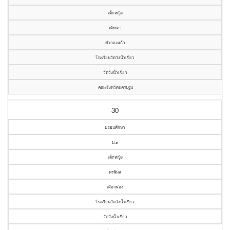
เด็กหญิง
ณัฐรดา
คำกองแก้ว
โรงเรียนวัดวังน้ำเขียว
วัดวังน้ำเขียว
คณะจังหวัดนครปฐม
30
มัธยมศึกษา
ม.๑
เด็กหญิง
พรพิมล
เผือกผ่อง
โรงเรียนวัดวังน้ำเขียว
วัดวังน้ำเขียว