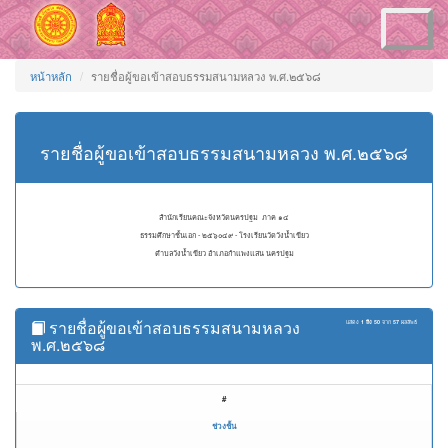
Toggle
navigation
หน้าหลัก
รายชื่อผู้ขอเข้าสอบธรรมสนามหลวง พ.ศ.๒๕๖๘
รายชื่อผู้ขอเข้าสอบธรรมสนามหลวง พ.ศ.๒๕๖๘
สำนักเรียนคณะจังหวัดนครปฐม ภาค ๑๔
ธรรมศึกษาชั้นเอก - ๒๕๖๐๔๙ - โรงเรียนวัดวังน้ำเขียว
ตำบลวังน้ำเขียว อำเภอกำแพงแสน นครปฐม
รายชื่อผู้ขอเข้าสอบธรรมสนามหลวง
แสดง
1 ถึง 50
จาก
57
ผลลัพธ์
พ.ศ.๒๕๖๘
#
ช่วงชั้น