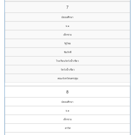
7
มัธยมศึกษา
ม.๑
เด็กชาย
รัฐไชย
ชัยภักดี
โรงเรียนวัดวังน้ำเขียว
วัดวังน้ำเขียว
คณะจังหวัดนครปฐม
8
มัธยมศึกษา
ม.๑
เด็กชาย
สรวิศ