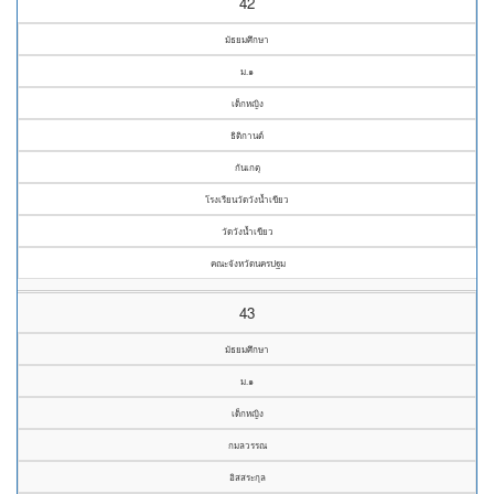
42
มัธยมศึกษา
ม.๑
เด็กหญิง
ธิติกานต์
กันเกตุ
โรงเรียนวัดวังน้ำเขียว
วัดวังน้ำเขียว
คณะจังหวัดนครปฐม
43
มัธยมศึกษา
ม.๑
เด็กหญิง
กมลวรรณ
อิสสระกุล