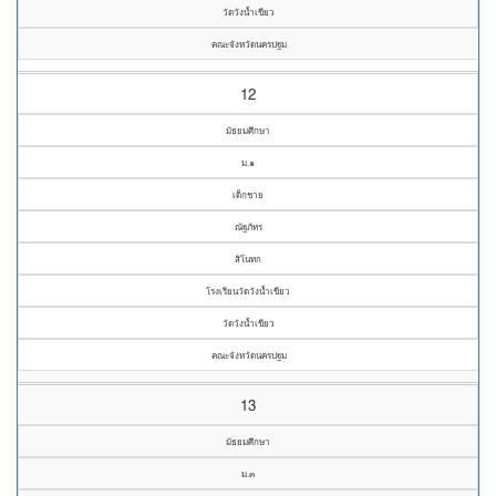
วัดวังน้ำเขียว
คณะจังหวัดนครปฐม
12
มัธยมศึกษา
ม.๑
เด็กชาย
ณัฐภัทร
สิโนทก
โรงเรียนวัดวังน้ำเขียว
วัดวังน้ำเขียว
คณะจังหวัดนครปฐม
13
มัธยมศึกษา
ม.๓