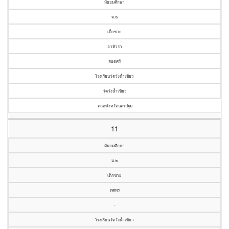
มัธยมศึกษา
ม.๒
เด็กชาย
อาทิวรา
สอดศรี
โรงเรียนวัดวังน้ำเขียว
วัดวังน้ำเขียว
คณะจังหวัดนครปฐม
11
มัธยมศึกษา
ม.๒
เด็กชาย
ทศพร
-
โรงเรียนวัดวังน้ำเขียว