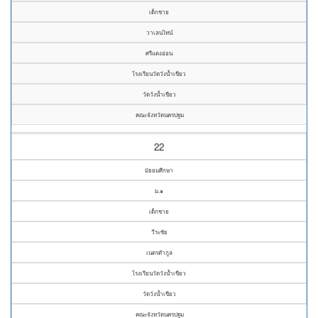
เด็กชาย
วาเลนไทน์
ศรีแตงอ่อน
โรงเรียนวัดวังน้ำเขียว
วัดวังน้ำเขียว
คณะจังหวัดนครปฐม
22
มัธยมศึกษา
ม.๑
เด็กชาย
วีระชัย
เนตรดำกูล
โรงเรียนวัดวังน้ำเขียว
วัดวังน้ำเขียว
คณะจังหวัดนครปฐม