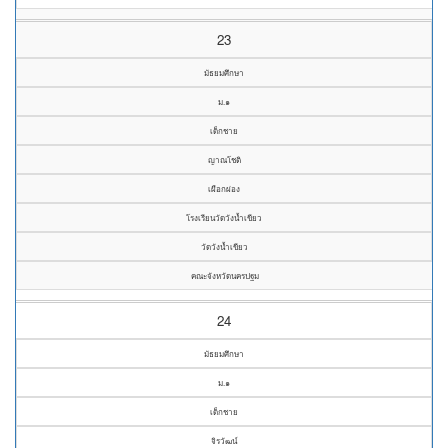
23
มัธยมศึกษา
ม.๑
เด็กชาย
ญาณโชติ
เผือกผ่อง
โรงเรียนวัดวังน้ำเขียว
วัดวังน้ำเขียว
คณะจังหวัดนครปฐม
24
มัธยมศึกษา
ม.๑
เด็กชาย
จิรวัฒน์