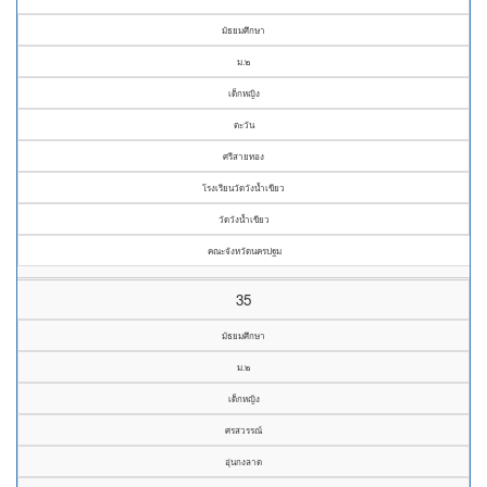
มัธยมศึกษา
ม.๒
เด็กหญิง
ตะวัน
ศรีสายทอง
โรงเรียนวัดวังน้ำเขียว
วัดวังน้ำเขียว
คณะจังหวัดนครปฐม
35
มัธยมศึกษา
ม.๒
เด็กหญิง
ศรสวรรณ์
อุ่นกงลาด