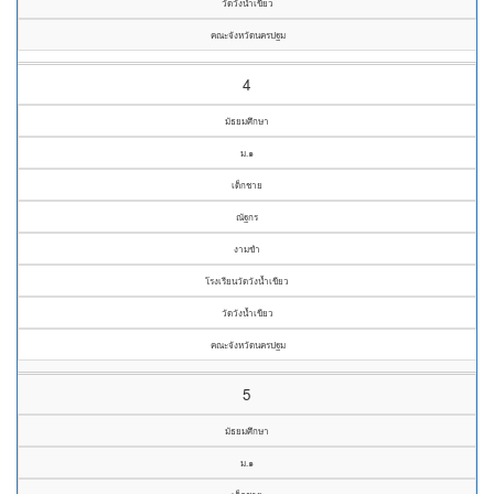
วัดวังน้ำเขียว
คณะจังหวัดนครปฐม
4
มัธยมศึกษา
ม.๑
เด็กชาย
ณัฐกร
งามขำ
โรงเรียนวัดวังน้ำเขียว
วัดวังน้ำเขียว
คณะจังหวัดนครปฐม
5
มัธยมศึกษา
ม.๑