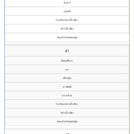
อินระวี
แสงศรี
โรงเรียนวัดวังน้ำเขียว
วัดวังน้ำเขียว
คณะจังหวัดนครปฐม
41
มัธยมศึกษา
ม.๑
เด็กหญิง
ปานทิพย์
ม่วงกล้วย
โรงเรียนวัดวังน้ำเขียว
วัดวังน้ำเขียว
คณะจังหวัดนครปฐม