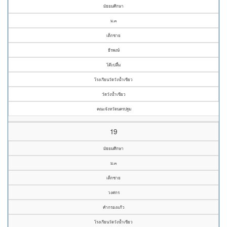
มัธยมศึกษา
ม.๓
เด็กชาย
ธีรพงษ์
โต๊ะปลื้ม
โรงเรียนวัดวังน้ำเขียว
วัดวังน้ำเขียว
คณะจังหวัดนครปฐม
19
มัธยมศึกษา
ม.๓
เด็กชาย
วงศกร
คำกรองแก้ว
โรงเรียนวัดวังน้ำเขียว