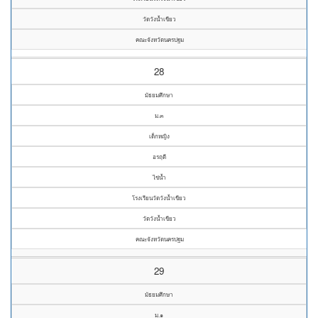
วัดวังน้ำเขียว
คณะจังหวัดนครปฐม
28
มัธยมศึกษา
ม.๓
เด็กหญิง
อรฤดี
ไข่น้ำ
โรงเรียนวัดวังน้ำเขียว
วัดวังน้ำเขียว
คณะจังหวัดนครปฐม
29
มัธยมศึกษา
ม.๑