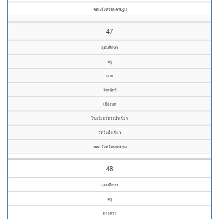
คณะจังหวัดนครปฐม
47
อุดมศึกษา
ครู
นาย
วัชรนัทธ์
เมืองนก
โรงเรียนวัดวังน้ำเขียว
วัดวังน้ำเขียว
คณะจังหวัดนครปฐม
48
อุดมศึกษา
ครู
นางสาว