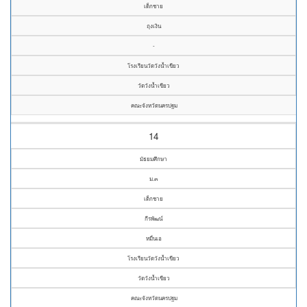
เด็กชาย
ถุงเงิน
-
โรงเรียนวัดวังน้ำเขียว
วัดวังน้ำเขียว
คณะจังหวัดนครปฐม
14
มัธยมศึกษา
ม.๓
เด็กชาย
กีรพัฒน์
หมื่นเอ
โรงเรียนวัดวังน้ำเขียว
วัดวังน้ำเขียว
คณะจังหวัดนครปฐม