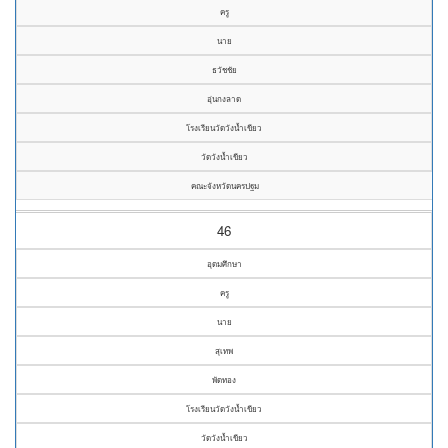
ครู
นาย
ธวัชชัย
อุ่นกงลาด
โรงเรียนวัดวังน้ำเขียว
วัดวังน้ำเขียว
คณะจังหวัดนครปฐม
46
อุดมศึกษา
ครู
นาย
สุเทพ
พัดทอง
โรงเรียนวัดวังน้ำเขียว
วัดวังน้ำเขียว