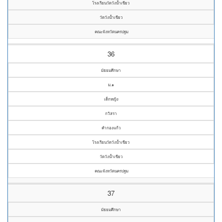
โรงเรียนวัดวังน้ำเขียว
วัดวังน้ำเขียว
คณะจังหวัดนครปฐม
36
มัธยมศึกษา
ม.๑
เด็กหญิง
กวิสรา
คำกองแก้ว
โรงเรียนวัดวังน้ำเขียว
วัดวังน้ำเขียว
คณะจังหวัดนครปฐม
37
มัธยมศึกษา