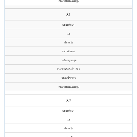
คณะจังหวัดนครปฐม
31
มัธยมศึกษา
ม.๒
เด็กหญิง
เสาวลักษณ์
วงษ์กาญจนกุล
โรงเรียนวัดวังน้ำเขียว
วัดวังน้ำเขียว
คณะจังหวัดนครปฐม
32
มัธยมศึกษา
ม.๒
เด็กหญิง