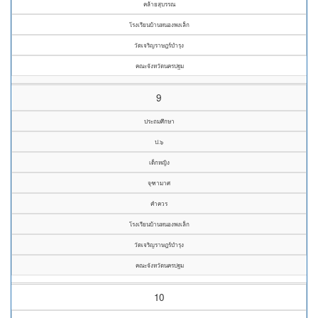
คล้ายสุบรรณ
โรงเรียนบ้านหนองพงเล็ก
วัดเจริญราษฎร์บำรุง
คณะจังหวัดนครปฐม
9
ประถมศึกษา
ป.๖
เด็กหญิง
จุฑามาศ
คำควร
โรงเรียนบ้านหนองพงเล็ก
วัดเจริญราษฎร์บำรุง
คณะจังหวัดนครปฐม
10