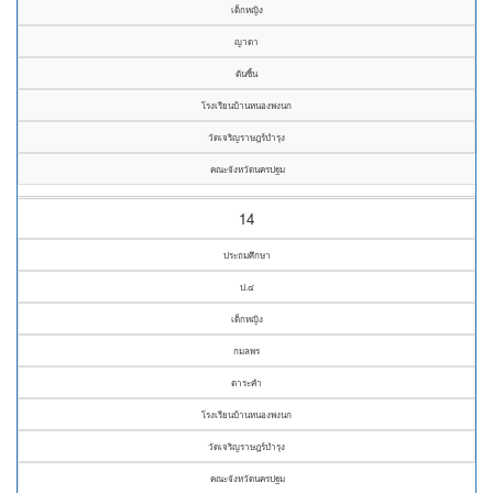
เด็กหญิง
ญาดา
ตันซิ้น
โรงเรียนบ้านหนองพงนก
วัดเจริญราษฎร์บำรุง
คณะจังหวัดนครปฐม
14
ประถมศึกษา
ป.๔
เด็กหญิง
กมลพร
ตาระคำ
โรงเรียนบ้านหนองพงนก
วัดเจริญราษฎร์บำรุง
คณะจังหวัดนครปฐม