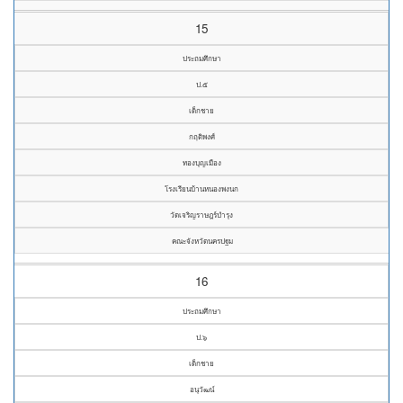
15
ประถมศึกษา
ป.๕
เด็กชาย
กฤติพงศ์
ทองบุญเมือง
โรงเรียนบ้านหนองพงนก
วัดเจริญราษฎร์บำรุง
คณะจังหวัดนครปฐม
16
ประถมศึกษา
ป.๖
เด็กชาย
อนุวัฒน์