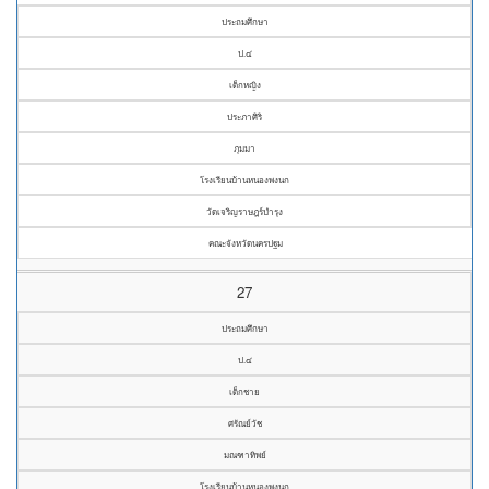
ประถมศึกษา
ป.๔
เด็กหญิง
ประภาศิริ
ภุมมา
โรงเรียนบ้านหนองพงนก
วัดเจริญราษฎร์บำรุง
คณะจังหวัดนครปฐม
27
ประถมศึกษา
ป.๔
เด็กชาย
ศรัณย์วัช
มณฑาทิพย์
โรงเรียนบ้านหนองพงนก