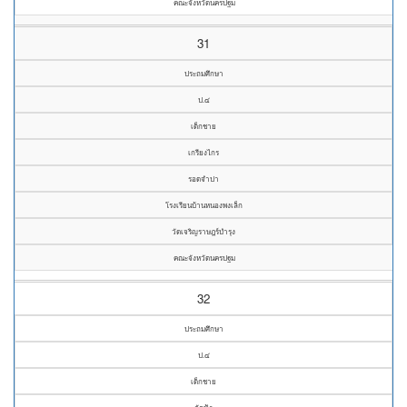
คณะจังหวัดนครปฐม
31
ประถมศึกษา
ป.๔
เด็กชาย
เกรียงไกร
รอดจำปา
โรงเรียนบ้านหนองพงเล็ก
วัดเจริญราษฎร์บำรุง
คณะจังหวัดนครปฐม
32
ประถมศึกษา
ป.๔
เด็กชาย