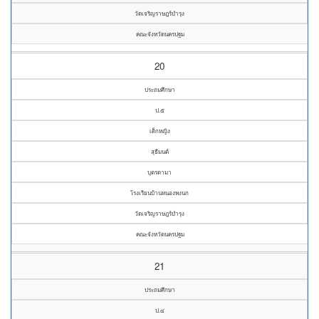
วัดเจริญราษฎร์บำรุง
คณะจังหวัดนครปฐม
20
ประถมศึกษา
ป.๕
เด็กหญิง
สุธีมนต์
บุตรดามา
โรงเรียนบ้านหนองพงนก
วัดเจริญราษฎร์บำรุง
คณะจังหวัดนครปฐม
21
ประถมศึกษา
ป.๔