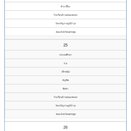
ผิวเกลี้ยง
โรงเรียนบ้านหนองพงนก
วัดเจริญราษฎร์บำรุง
คณะจังหวัดนครปฐม
25
ประถมศึกษา
ป.๖
เด็กหญิง
ธัญทิพ
พัมพา
โรงเรียนบ้านหนองพงนก
วัดเจริญราษฎร์บำรุง
คณะจังหวัดนครปฐม
26