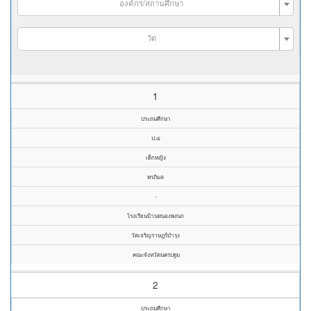
องค์กร/สถานศึกษา
วัด
1
ประถมศึกษา
ป.๔
เด็กหญิง
พรภิมล
-
โรงเรียนบ้านหนองพงนก
วัดเจริญราษฎร์บำรุง
คณะจังหวัดนครปฐม
2
ประถมศึกษา