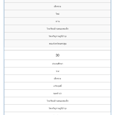
เด็กชาย
ใหม่
ยาน
โรงเรียนบ้านหนองพงเล็ก
วัดเจริญราษฎร์บำรุง
คณะจังหวัดนครปฐม
30
ประถมศึกษา
ป.๔
เด็กชาย
เกริกฤทธิ์
รอดจำปา
โรงเรียนบ้านหนองพงเล็ก
วัดเจริญราษฎร์บำรุง