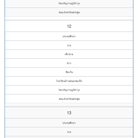
วัดเจริญราษฎร์บำรุง
คณะจังหวัดนครปฐม
12
ประถมศึกษา
ป.๔
เด็กชาย
ซาง
ซ้องรัน
โรงเรียนบ้านหนองพงเล็ก
วัดเจริญราษฎร์บำรุง
คณะจังหวัดนครปฐม
13
ประถมศึกษา
ป.๔