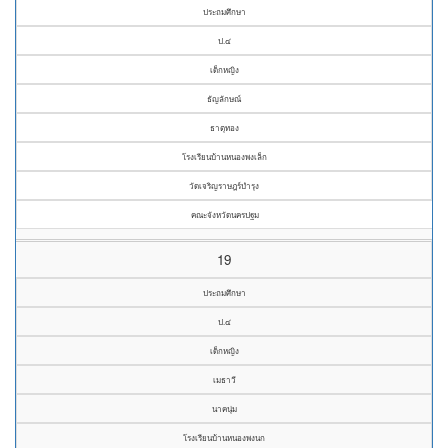
ประถมศึกษา
ป.๔
เด็กหญิง
ธัญลักษณ์
ธาตุทอง
โรงเรียนบ้านหนองพงเล็ก
วัดเจริญราษฎร์บำรุง
คณะจังหวัดนครปฐม
19
ประถมศึกษา
ป.๔
เด็กหญิง
เมธาวี
นาคนุ่ม
โรงเรียนบ้านหนองพงนก