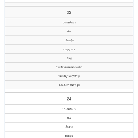
23
ประถมศึกษา
ป.๔
เด็กหญิง
เบญญาภา
ปุ้ยภู่
โรงเรียนบ้านหนองพงเล็ก
วัดเจริญราษฎร์บำรุง
คณะจังหวัดนครปฐม
24
ประถมศึกษา
ป.๔
เด็กชาย
ปรัชญา