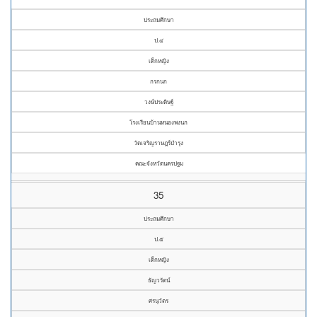
ประถมศึกษา
ป.๔
เด็กหญิง
กรกนก
วงษ์ประดิษฐ์
โรงเรียนบ้านหนองพงนก
วัดเจริญราษฎร์บำรุง
คณะจังหวัดนครปฐม
35
ประถมศึกษา
ป.๕
เด็กหญิง
ธัญวรัตน์
ศรนุวัตร