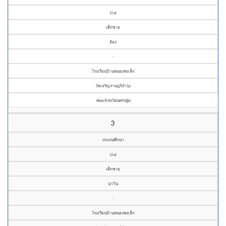
ป.๔
เด็กชาย
อ้อง
-
โรงเรียนบ้านหนองพงเล็ก
วัดเจริญราษฎร์บำรุง
คณะจังหวัดนครปฐม
3
ประถมศึกษา
ป.๔
เด็กชาย
นาวิน
-
โรงเรียนบ้านหนองพงเล็ก