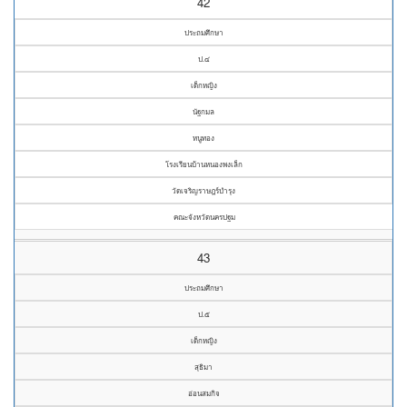
42
ประถมศึกษา
ป.๔
เด็กหญิง
นัฐกมล
หนูทอง
โรงเรียนบ้านหนองพงเล็ก
วัดเจริญราษฎร์บำรุง
คณะจังหวัดนครปฐม
43
ประถมศึกษา
ป.๕
เด็กหญิง
สุธิมา
อ่อนสมกิจ