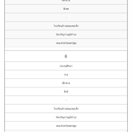
เด็กชาย
สีเทพ
-
โรงเรียนบ้านหนองพงเล็ก
วัดเจริญราษฎร์บำรุง
คณะจังหวัดนครปฐม
6
ประถมศึกษา
ป.๔
เด็กชาย
สิงห์
-
โรงเรียนบ้านหนองพงเล็ก
วัดเจริญราษฎร์บำรุง
คณะจังหวัดนครปฐม