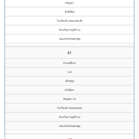
อนัญญา
สิงห์เพ็ชร
โรงเรียนบ้านหนองพงเล็ก
วัดเจริญราษฎร์บำรุง
คณะจังหวัดนครปฐม
41
ประถมศึกษา
ป.๕
เด็กหญิง
ปวีณ์ธิดา
สินสุดสวาท
โรงเรียนบ้านหนองพงนก
วัดเจริญราษฎร์บำรุง
คณะจังหวัดนครปฐม