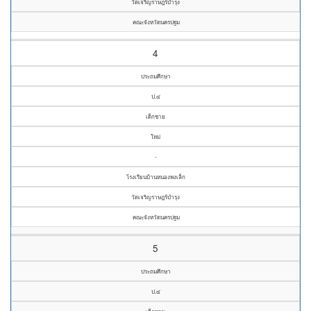
วัดเจริญราษฎร์บำรุง
คณะจังหวัดนครปฐม
4
ประถมศึกษา
ป.๔
เด็กชาย
ใหม่
-
โรงเรียนบ้านหนองพงเล็ก
วัดเจริญราษฎร์บำรุง
คณะจังหวัดนครปฐม
5
ประถมศึกษา
ป.๔