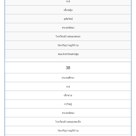
ป.๕
เด็กหญิง
อุทัยรัตน์
สระหงษ์ทอง
โรงเรียนบ้านหนองพงนก
วัดเจริญราษฎร์บำรุง
คณะจังหวัดนครปฐม
38
ประถมศึกษา
ป.๕
เด็กชาย
กรวิชญ์
สระหงษ์ทอง
โรงเรียนบ้านหนองพงเล็ก
วัดเจริญราษฎร์บำรุง