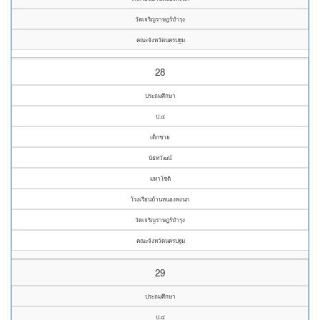
วัดเจริญราษฎร์บำรุง
คณะจังหวัดนครปฐม
28
ประถมศึกษา
ป.๔
เด็กชาย
นัธทวัฒน์
มหาโชติ
โรงเรียนบ้านหนองพงนก
วัดเจริญราษฎร์บำรุง
คณะจังหวัดนครปฐม
29
ประถมศึกษา
ป.๔