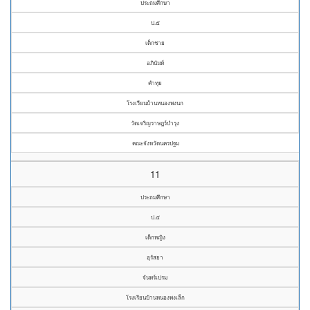
ประถมศึกษา
ป.๕
เด็กชาย
อภินันท์
คำทุย
โรงเรียนบ้านหนองพงนก
วัดเจริญราษฎร์บำรุง
คณะจังหวัดนครปฐม
11
ประถมศึกษา
ป.๕
เด็กหญิง
อุรัสยา
จันทร์เปรม
โรงเรียนบ้านหนองพงเล็ก