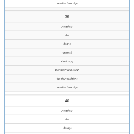
คณะจังหวัดนครปฐม
39
ประถมศึกษา
ป.๕
เด็กชาย
ธนาภรณ์
สามพ่วงบุญ
โรงเรียนบ้านหนองพงนก
วัดเจริญราษฎร์บำรุง
คณะจังหวัดนครปฐม
40
ประถมศึกษา
ป.๔
เด็กหญิง