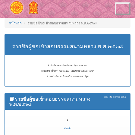
Toggle
navigation
หน้าหลัก
รายชื่อผู้ขอเข้าสอบธรรมสนามหลวง พ.ศ.๒๕๖๘
รายชื่อผู้ขอเข้าสอบธรรมสนามหลวง พ.ศ.๒๕๖๘
สำนักเรียนคณะจังหวัดนครปฐม ภาค ๑๔
ธรรมศึกษาชั้นตรี - ๒๕๖๐๕๓ - โรงเรียนบ้านหนองพงนก
ตำบลสระพัฒนา อำเภอกำแพงแสน นครปฐม
รายชื่อผู้ขอเข้าสอบธรรมสนามหลวง
แสดง
1 ถึง 50
จาก
55
ผลลัพธ์
พ.ศ.๒๕๖๘
#
ช่วงชั้น