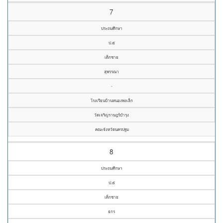
7
ประถมศึกษา
ป.๕
เด็กชาย
สุพรรณา
-
โรงเรียนบ้านหนองพงเล็ก
วัดเจริญราษฎร์บำรุง
คณะจังหวัดนครปฐม
8
ประถมศึกษา
ป.๕
เด็กชาย
ธกร