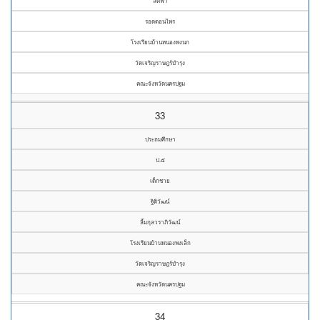
ลัดฟ้า
รอดดอนไพร
โรงเรียนบ้านหนองพงนก
วัดเจริญราษฎร์บำรุง
คณะจังหวัดนครปฐม
33
ประถมศึกษา
ป.๕
เด็กชาย
ฐิติวัฒน์
ลิ้มกุลวราภิวัฒน์
โรงเรียนบ้านหนองพงเล็ก
วัดเจริญราษฎร์บำรุง
คณะจังหวัดนครปฐม
34