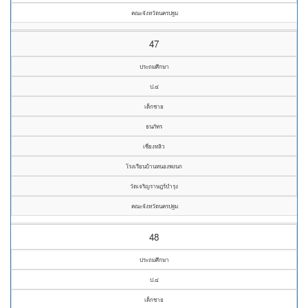
คณะจังหวัดนครปฐม
47
ประถมศึกษา
ป.๔
เด็กชาย
ธนภัทร
เซี่ยงหลิว
โรงเรียนบ้านหนองพงนก
วัดเจริญราษฎร์บำรุง
คณะจังหวัดนครปฐม
48
ประถมศึกษา
ป.๔
เด็กชาย