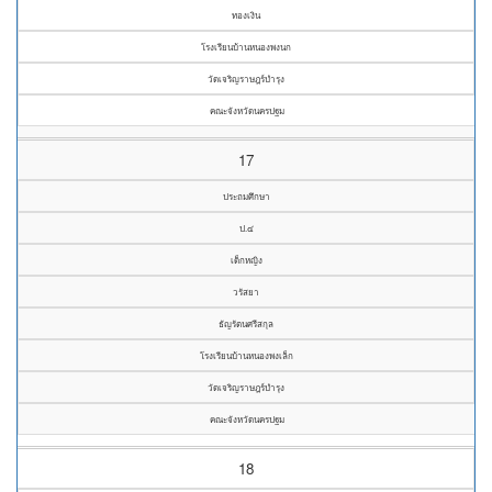
ทองเงิน
โรงเรียนบ้านหนองพงนก
วัดเจริญราษฎร์บำรุง
คณะจังหวัดนครปฐม
17
ประถมศึกษา
ป.๔
เด็กหญิง
วรัสยา
ธัญรัตนศรีสกุล
โรงเรียนบ้านหนองพงเล็ก
วัดเจริญราษฎร์บำรุง
คณะจังหวัดนครปฐม
18