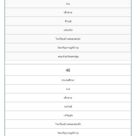
ป.๖
เด็กชาย
ธีรวุฒิ
เคร่งจริง
โรงเรียนบ้านหนองพงนก
วัดเจริญราษฎร์บำรุง
คณะจังหวัดนครปฐม
46
ประถมศึกษา
ป.๔
เด็กชาย
ธนวันต์
เจริญสุข
โรงเรียนบ้านหนองพงเล็ก
วัดเจริญราษฎร์บำรุง