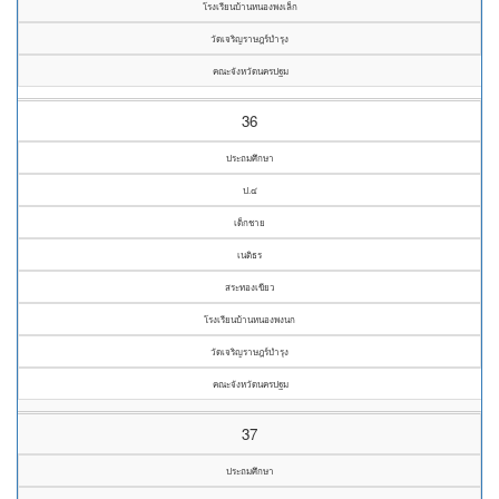
โรงเรียนบ้านหนองพงเล็ก
วัดเจริญราษฎร์บำรุง
คณะจังหวัดนครปฐม
36
ประถมศึกษา
ป.๔
เด็กชาย
เนติธร
สระทองเขียว
โรงเรียนบ้านหนองพงนก
วัดเจริญราษฎร์บำรุง
คณะจังหวัดนครปฐม
37
ประถมศึกษา