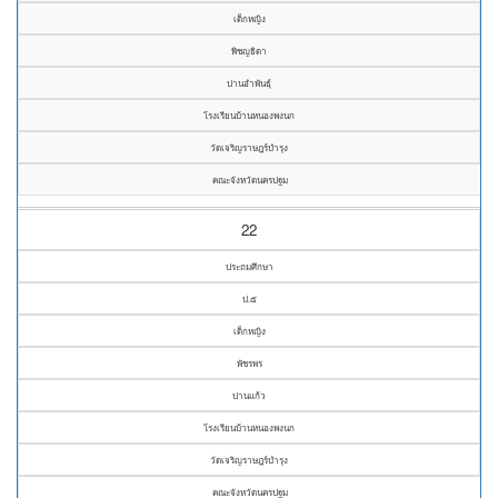
เด็กหญิง
พิชญธิดา
ปานอำพันธุ์
โรงเรียนบ้านหนองพงนก
วัดเจริญราษฎร์บำรุง
คณะจังหวัดนครปฐม
22
ประถมศึกษา
ป.๕
เด็กหญิง
พัชรพร
ปานแก้ว
โรงเรียนบ้านหนองพงนก
วัดเจริญราษฎร์บำรุง
คณะจังหวัดนครปฐม