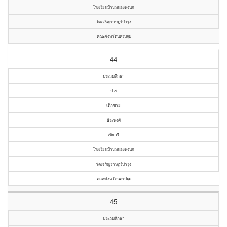
โรงเรียนบ้านหนองพงนก
วัดเจริญราษฎร์บำรุง
คณะจังหวัดนครปฐม
44
ประถมศึกษา
ป.๕
เด็กชาย
ธีระพงศ์
เขียวรี
โรงเรียนบ้านหนองพงนก
วัดเจริญราษฎร์บำรุง
คณะจังหวัดนครปฐม
45
ประถมศึกษา