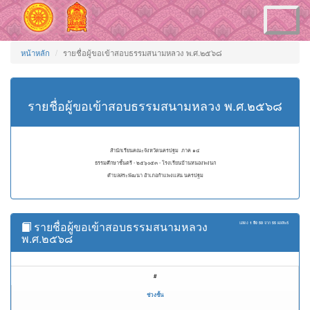
Toggle
navigation
หน้าหลัก
รายชื่อผู้ขอเข้าสอบธรรมสนามหลวง พ.ศ.๒๕๖๘
รายชื่อผู้ขอเข้าสอบธรรมสนามหลวง พ.ศ.๒๕๖๘
สำนักเรียนคณะจังหวัดนครปฐม ภาค ๑๔
ธรรมศึกษาชั้นตรี - ๒๕๖๐๕๓ - โรงเรียนบ้านหนองพงนก
ตำบลสระพัฒนา อำเภอกำแพงแสน นครปฐม
รายชื่อผู้ขอเข้าสอบธรรมสนามหลวง
แสดง
1 ถึง 50
จาก
55
ผลลัพธ์
พ.ศ.๒๕๖๘
#
ช่วงชั้น