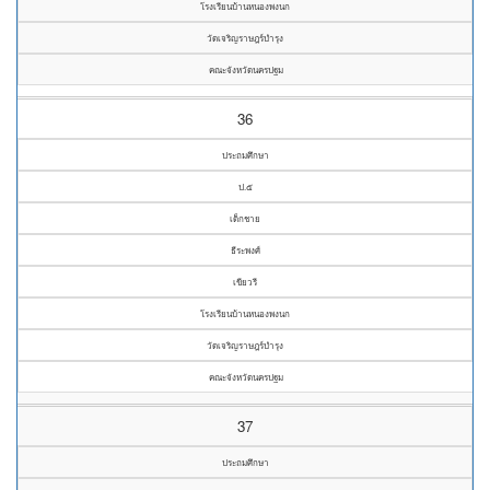
โรงเรียนบ้านหนองพงนก
วัดเจริญราษฎร์บำรุง
คณะจังหวัดนครปฐม
36
ประถมศึกษา
ป.๕
เด็กชาย
ธีระพงศ์
เขียวรี
โรงเรียนบ้านหนองพงนก
วัดเจริญราษฎร์บำรุง
คณะจังหวัดนครปฐม
37
ประถมศึกษา