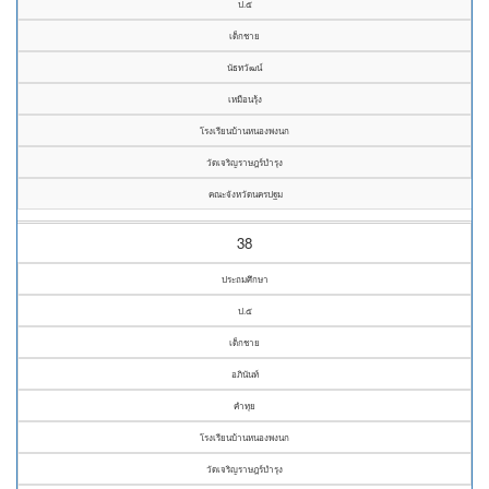
ป.๕
เด็กชาย
นัธทวัฒน์
เหมือนรุ้ง
โรงเรียนบ้านหนองพงนก
วัดเจริญราษฎร์บำรุง
คณะจังหวัดนครปฐม
38
ประถมศึกษา
ป.๕
เด็กชาย
อภินันท์
คำทุย
โรงเรียนบ้านหนองพงนก
วัดเจริญราษฎร์บำรุง