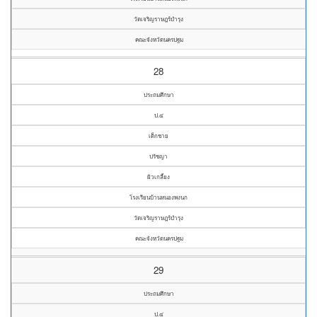
วัดเจริญราษฎร์บำรุง
คณะจังหวัดนครปฐม
28
ประถมศึกษา
ป.๔
เด็กชาย
ปรัชญา
ผิวเกลี้ยง
โรงเรียนบ้านหนองพงนก
วัดเจริญราษฎร์บำรุง
คณะจังหวัดนครปฐม
29
ประถมศึกษา
ป.๔