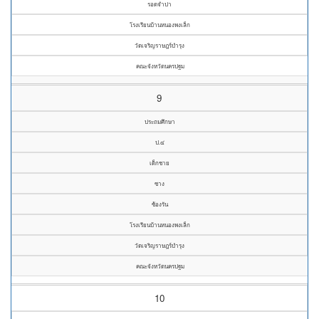
รอดจำปา
โรงเรียนบ้านหนองพงเล็ก
วัดเจริญราษฎร์บำรุง
คณะจังหวัดนครปฐม
9
ประถมศึกษา
ป.๔
เด็กชาย
ซาง
ซ้องรัน
โรงเรียนบ้านหนองพงเล็ก
วัดเจริญราษฎร์บำรุง
คณะจังหวัดนครปฐม
10