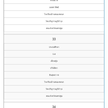
ศรัณย์วัช
มณฑาทิพย์
โรงเรียนบ้านหนองพงนก
วัดเจริญราษฎร์บำรุง
คณะจังหวัดนครปฐม
33
ประถมศึกษา
ป.๕
เด็กหญิง
ปวีณ์ธิดา
สินสุดสวาท
โรงเรียนบ้านหนองพงนก
วัดเจริญราษฎร์บำรุง
คณะจังหวัดนครปฐม
34