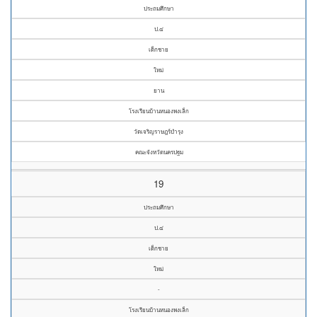
ประถมศึกษา
ป.๔
เด็กชาย
ใหม่
ยาน
โรงเรียนบ้านหนองพงเล็ก
วัดเจริญราษฎร์บำรุง
คณะจังหวัดนครปฐม
19
ประถมศึกษา
ป.๔
เด็กชาย
ใหม่
-
โรงเรียนบ้านหนองพงเล็ก