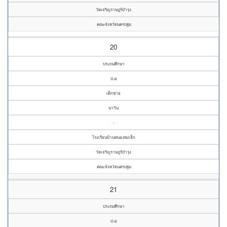
วัดเจริญราษฎร์บำรุง
คณะจังหวัดนครปฐม
20
ประถมศึกษา
ป.๔
เด็กชาย
นาวิน
-
โรงเรียนบ้านหนองพงเล็ก
วัดเจริญราษฎร์บำรุง
คณะจังหวัดนครปฐม
21
ประถมศึกษา
ป.๔