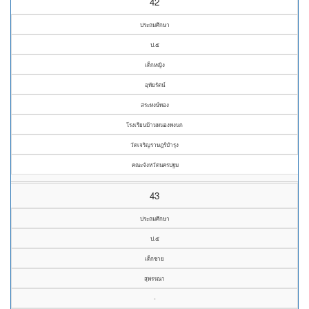
42
ประถมศึกษา
ป.๕
เด็กหญิง
อุทัยรัตน์
สระหงษ์ทอง
โรงเรียนบ้านหนองพงนก
วัดเจริญราษฎร์บำรุง
คณะจังหวัดนครปฐม
43
ประถมศึกษา
ป.๕
เด็กชาย
สุพรรณา
-