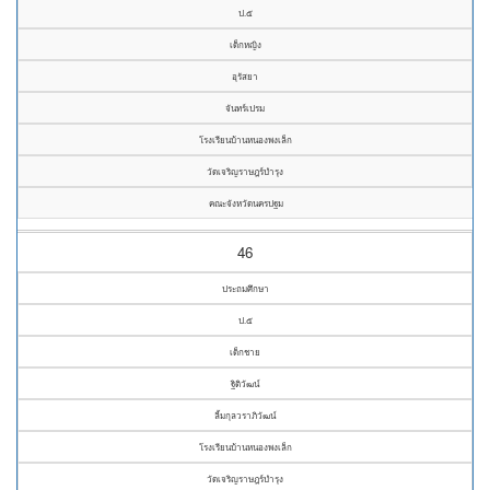
ป.๕
เด็กหญิง
อุรัสยา
จันทร์เปรม
โรงเรียนบ้านหนองพงเล็ก
วัดเจริญราษฎร์บำรุง
คณะจังหวัดนครปฐม
46
ประถมศึกษา
ป.๕
เด็กชาย
ฐิติวัฒน์
ลิ้มกุลวราภิวัฒน์
โรงเรียนบ้านหนองพงเล็ก
วัดเจริญราษฎร์บำรุง