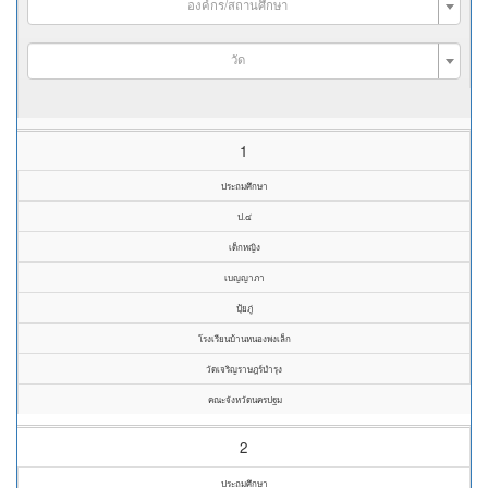
องค์กร/สถานศึกษา
วัด
1
ประถมศึกษา
ป.๔
เด็กหญิง
เบญญาภา
ปุ้ยภู่
โรงเรียนบ้านหนองพงเล็ก
วัดเจริญราษฎร์บำรุง
คณะจังหวัดนครปฐม
2
ประถมศึกษา