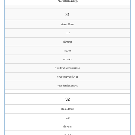
คณะจังหวัดนครปฐม
31
ประถมศึกษา
ป.๔
เด็กหญิง
กมลพร
ตาระคำ
โรงเรียนบ้านหนองพงนก
วัดเจริญราษฎร์บำรุง
คณะจังหวัดนครปฐม
32
ประถมศึกษา
ป.๔
เด็กชาย