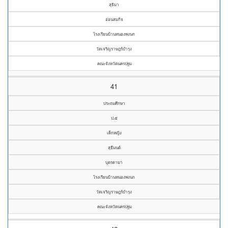
สุธิมา
อ่อนสมกิจ
โรงเรียนบ้านหนองพงนก
วัดเจริญราษฎร์บำรุง
คณะจังหวัดนครปฐม
41
ประถมศึกษา
ป.๕
เด็กหญิง
สุธีมนต์
บุตรดามา
โรงเรียนบ้านหนองพงนก
วัดเจริญราษฎร์บำรุง
คณะจังหวัดนครปฐม