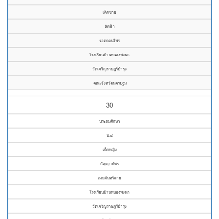
เด็กชาย
ลัดฟ้า
รอดดอนไพร
โรงเรียนบ้านหนองพงนก
วัดเจริญราษฎร์บำรุง
คณะจังหวัดนครปฐม
30
ประถมศึกษา
ป.๔
เด็กหญิง
กัญญาพัชร
เมฆจันทร์ฉาย
โรงเรียนบ้านหนองพงนก
วัดเจริญราษฎร์บำรุง