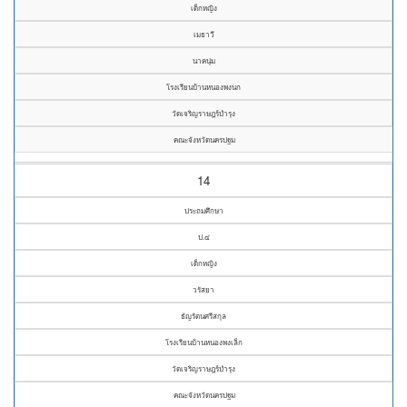
เด็กหญิง
เมธาวี
นาคนุ่ม
โรงเรียนบ้านหนองพงนก
วัดเจริญราษฎร์บำรุง
คณะจังหวัดนครปฐม
14
ประถมศึกษา
ป.๔
เด็กหญิง
วรัสยา
ธัญรัตนศรีสกุล
โรงเรียนบ้านหนองพงเล็ก
วัดเจริญราษฎร์บำรุง
คณะจังหวัดนครปฐม