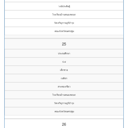
วงษ์ประดิษฐ์
โรงเรียนบ้านหนองพงนก
วัดเจริญราษฎร์บำรุง
คณะจังหวัดนครปฐม
25
ประถมศึกษา
ป.๔
เด็กชาย
เนติธร
สระทองเขียว
โรงเรียนบ้านหนองพงนก
วัดเจริญราษฎร์บำรุง
คณะจังหวัดนครปฐม
26