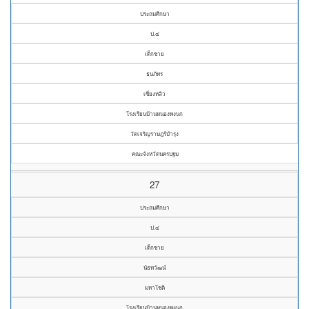
ประถมศึกษา
ป.๔
เด็กชาย
ธนภัทร
เซี่ยงหลิว
โรงเรียนบ้านหนองพงนก
วัดเจริญราษฎร์บำรุง
คณะจังหวัดนครปฐม
27
ประถมศึกษา
ป.๔
เด็กชาย
นัธทวัฒน์
มหาโชติ
โรงเรียนบ้านหนองพงนก