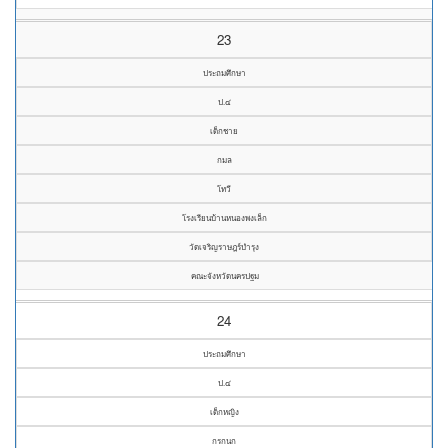
23
ประถมศึกษา
ป.๔
เด็กชาย
กมล
โทวี
โรงเรียนบ้านหนองพงเล็ก
วัดเจริญราษฎร์บำรุง
คณะจังหวัดนครปฐม
24
ประถมศึกษา
ป.๔
เด็กหญิง
กรกนก