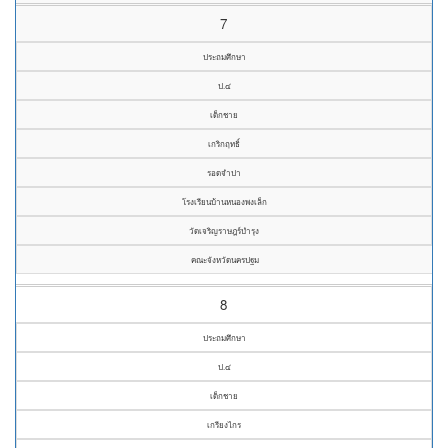
7
ประถมศึกษา
ป.๔
เด็กชาย
เกริกฤทธิ์
รอดจำปา
โรงเรียนบ้านหนองพงเล็ก
วัดเจริญราษฎร์บำรุง
คณะจังหวัดนครปฐม
8
ประถมศึกษา
ป.๔
เด็กชาย
เกรียงไกร