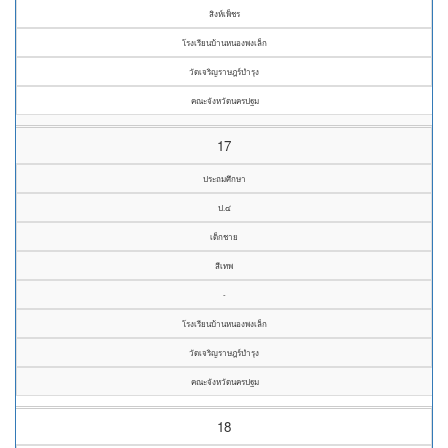
สิงห์เพ็ชร
โรงเรียนบ้านหนองพงเล็ก
วัดเจริญราษฎร์บำรุง
คณะจังหวัดนครปฐม
17
ประถมศึกษา
ป.๔
เด็กชาย
สีเทพ
-
โรงเรียนบ้านหนองพงเล็ก
วัดเจริญราษฎร์บำรุง
คณะจังหวัดนครปฐม
18