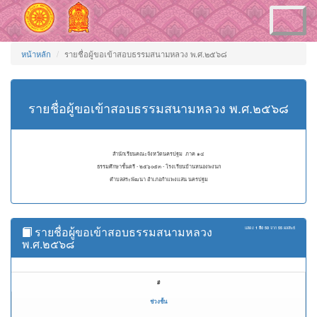
Toggle
navigation
หน้าหลัก
รายชื่อผู้ขอเข้าสอบธรรมสนามหลวง พ.ศ.๒๕๖๘
รายชื่อผู้ขอเข้าสอบธรรมสนามหลวง พ.ศ.๒๕๖๘
สำนักเรียนคณะจังหวัดนครปฐม ภาค ๑๔
ธรรมศึกษาชั้นตรี - ๒๕๖๐๕๓ - โรงเรียนบ้านหนองพงนก
ตำบลสระพัฒนา อำเภอกำแพงแสน นครปฐม
รายชื่อผู้ขอเข้าสอบธรรมสนามหลวง
แสดง
1 ถึง 50
จาก
55
ผลลัพธ์
พ.ศ.๒๕๖๘
#
ช่วงชั้น