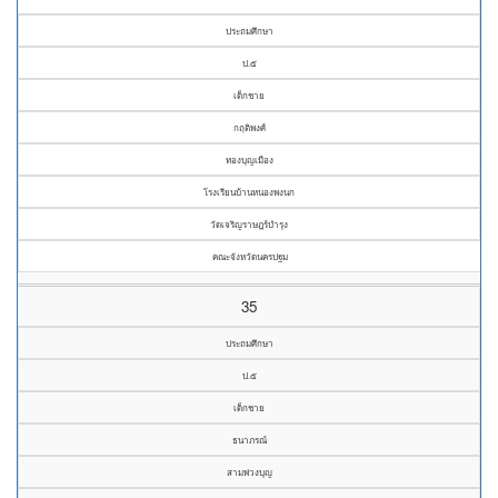
ประถมศึกษา
ป.๕
เด็กชาย
กฤติพงศ์
ทองบุญเมือง
โรงเรียนบ้านหนองพงนก
วัดเจริญราษฎร์บำรุง
คณะจังหวัดนครปฐม
35
ประถมศึกษา
ป.๕
เด็กชาย
ธนาภรณ์
สามพ่วงบุญ