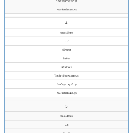
วัดเจริญราษฎร์บำรุง
คณะจังหวัดนครปฐม
4
ประถมศึกษา
ป.๔
เด็กหญิง
ปิยพัชร
แก้วจันทร์
โรงเรียนบ้านหนองพงนก
วัดเจริญราษฎร์บำรุง
คณะจังหวัดนครปฐม
5
ประถมศึกษา
ป.๔