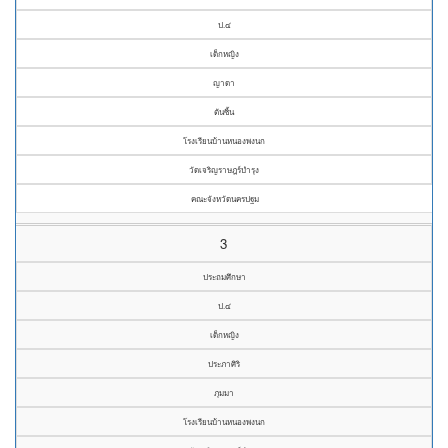
ป.๔
เด็กหญิง
ญาดา
ตันซิ้น
โรงเรียนบ้านหนองพงนก
วัดเจริญราษฎร์บำรุง
คณะจังหวัดนครปฐม
3
ประถมศึกษา
ป.๔
เด็กหญิง
ประภาศิริ
ภุมมา
โรงเรียนบ้านหนองพงนก