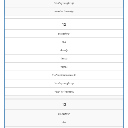
วัดเจริญราษฎร์บำรุง
คณะจังหวัดนครปฐม
12
ประถมศึกษา
ป.๔
เด็กหญิง
นัฐกมล
หนูทอง
โรงเรียนบ้านหนองพงเล็ก
วัดเจริญราษฎร์บำรุง
คณะจังหวัดนครปฐม
13
ประถมศึกษา
ป.๔