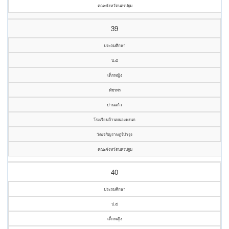
คณะจังหวัดนครปฐม
39
ประถมศึกษา
ป.๕
เด็กหญิง
พัชรพร
ปานแก้ว
โรงเรียนบ้านหนองพงนก
วัดเจริญราษฎร์บำรุง
คณะจังหวัดนครปฐม
40
ประถมศึกษา
ป.๕
เด็กหญิง