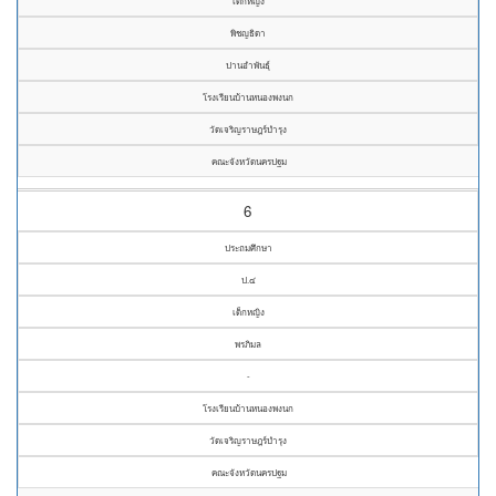
เด็กหญิง
พิชญธิดา
ปานอำพันธุ์
โรงเรียนบ้านหนองพงนก
วัดเจริญราษฎร์บำรุง
คณะจังหวัดนครปฐม
6
ประถมศึกษา
ป.๔
เด็กหญิง
พรภิมล
-
โรงเรียนบ้านหนองพงนก
วัดเจริญราษฎร์บำรุง
คณะจังหวัดนครปฐม