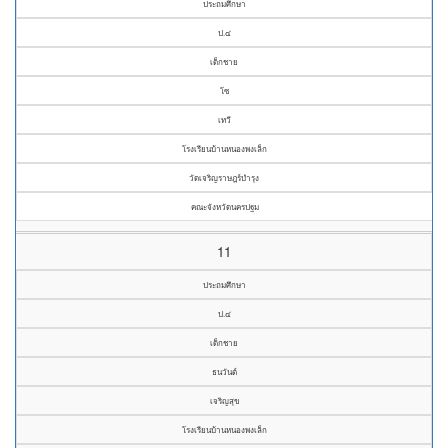
ประถมศึกษา
ป.๔
เด็กชาย
โซ
เทวี
โรงเรียนบ้านหนองพงเล็ก
วัดเจริญราษฎร์บำรุง
คณะจังหวัดนครปฐม
11
ประถมศึกษา
ป.๔
เด็กชาย
ธนวันต์
เจริญสุข
โรงเรียนบ้านหนองพงเล็ก