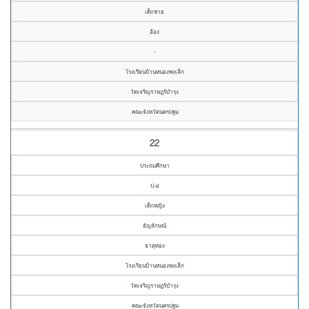
เด็กชาย
อ้อง
-
โรงเรียนบ้านหนองพงเล็ก
วัดเจริญราษฎร์บำรุง
คณะจังหวัดนครปฐม
22
ประถมศึกษา
ป.๔
เด็กหญิง
ธัญลักษณ์
ธาตุทอง
โรงเรียนบ้านหนองพงเล็ก
วัดเจริญราษฎร์บำรุง
คณะจังหวัดนครปฐม