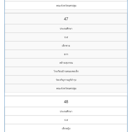
คณะจังหวัดนครปฐม
47
ประถมศึกษา
ป.๕
เด็กชาย
ธกร
คล้ายสุบรรณ
โรงเรียนบ้านหนองพงเล็ก
วัดเจริญราษฎร์บำรุง
คณะจังหวัดนครปฐม
48
ประถมศึกษา
ป.๕
เด็กหญิง