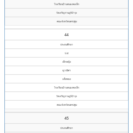
โรงเรียนบ้านหนองพงเล็ก
วัดเจริญราษฎร์บำรุง
คณะจังหวัดนครปฐม
44
ประถมศึกษา
ป.๕
เด็กหญิง
ญาณิศา
แจ็ดทอง
โรงเรียนบ้านหนองพงเล็ก
วัดเจริญราษฎร์บำรุง
คณะจังหวัดนครปฐม
45
ประถมศึกษา