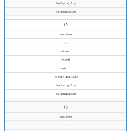
วัดเจริญราษฎร์บำรุง
คณะจังหวัดนครปฐม
12
ประถมศึกษา
ป.๔
เด็กชาย
เกริกฤทธิ์
รอดจำปา
โรงเรียนบ้านหนองพงเล็ก
วัดเจริญราษฎร์บำรุง
คณะจังหวัดนครปฐม
13
ประถมศึกษา
ป.๔