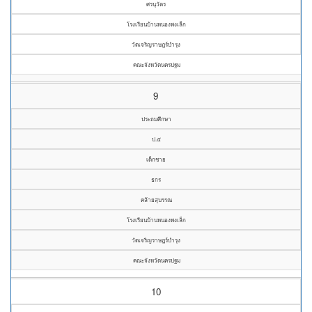
ศรนุวัตร
โรงเรียนบ้านหนองพงเล็ก
วัดเจริญราษฎร์บำรุง
คณะจังหวัดนครปฐม
9
ประถมศึกษา
ป.๕
เด็กชาย
ธกร
คล้ายสุบรรณ
โรงเรียนบ้านหนองพงเล็ก
วัดเจริญราษฎร์บำรุง
คณะจังหวัดนครปฐม
10