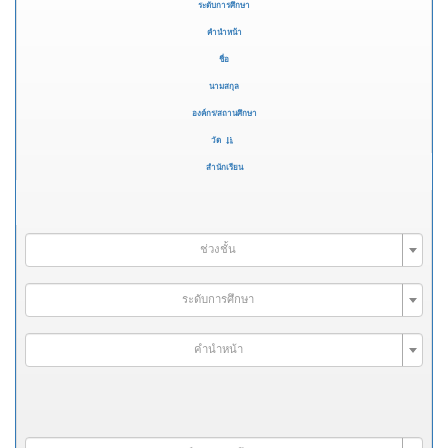
ระดับการศึกษา
คำนำหน้า
ชื่อ
นามสกุล
องค์กร/สถานศึกษา
วัด
สำนักเรียน
ช่วงชั้น
ระดับการศึกษา
คำนำหน้า