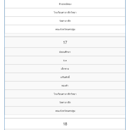
ห้วยหงษ์ทอง
โรงเรียนศาลาตึกวิทยา
วัดศาลาตึก
คณะจังหวัดนครปฐม
17
มัธยมศึกษา
ม.๑
เด็กชาย
เสริมศักดิ์
ทองคำ
โรงเรียนศาลาตึกวิทยา
วัดศาลาตึก
คณะจังหวัดนครปฐม
18