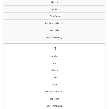
เด็กชาย
ภัคพล
ตั้งก่อเกียรติ
โรงเรียนศาลาตึกวิทยา
วัดศาลาตึก
คณะจังหวัดนครปฐม
14
มัธยมศึกษา
ม.๑
เด็กชาย
วงศธร
รุผักชี
โรงเรียนศาลาตึกวิทยา
วัดศาลาตึก
คณะจังหวัดนครปฐม