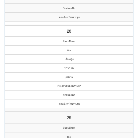
วัดศาลาตึก
คณะจังหวัดนครปฐม
28
มัธยมศึกษา
ม.๑
เด็กหญิง
ปานวาด
บุตรงาม
โรงเรียนศาลาตึกวิทยา
วัดศาลาตึก
คณะจังหวัดนครปฐม
29
มัธยมศึกษา
ม.๑