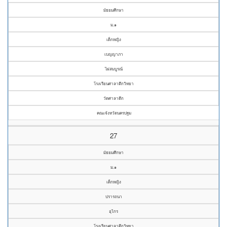
มัธยมศึกษา
ม.๑
เด็กหญิง
เบญญาภา
ไผ่สมบูรณ์
โรงเรียนศาลาตึกวิทยา
วัดศาลาตึก
คณะจังหวัดนครปฐม
27
มัธยมศึกษา
ม.๑
เด็กหญิง
ปรารถนา
อุไกร
โรงเรียนศาลาตึกวิทยา