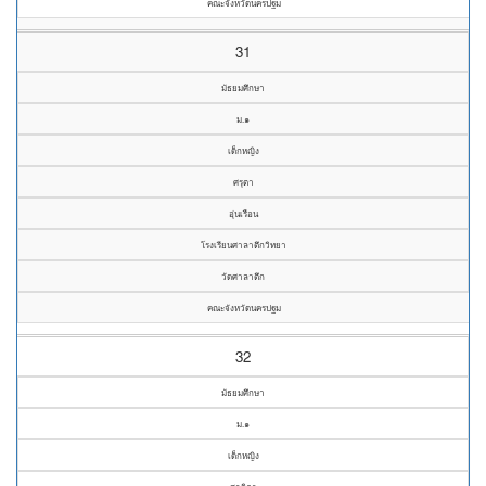
คณะจังหวัดนครปฐม
31
มัธยมศึกษา
ม.๑
เด็กหญิง
ศรุตา
อุ่นเรือน
โรงเรียนศาลาตึกวิทยา
วัดศาลาตึก
คณะจังหวัดนครปฐม
32
มัธยมศึกษา
ม.๑
เด็กหญิง