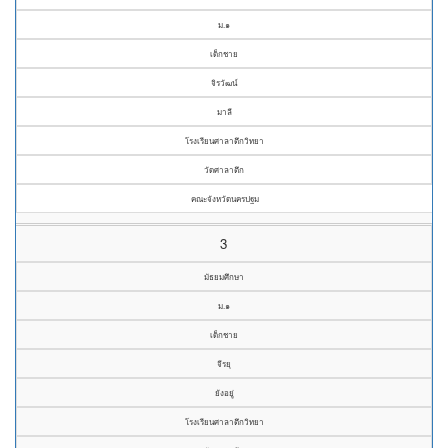
ม.๑
เด็กชาย
จิรวัฒน์
มาลี
โรงเรียนศาลาตึกวิทยา
วัดศาลาตึก
คณะจังหวัดนครปฐม
3
มัธยมศึกษา
ม.๑
เด็กชาย
จีรยุ
ยังอยู่
โรงเรียนศาลาตึกวิทยา