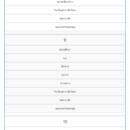
หมวดเมืองกลาง
โรงเรียนศาลาตึกวิทยา
วัดศาลาตึก
คณะจังหวัดนครปฐม
9
มัธยมศึกษา
ม.๑
เด็กชาย
ธนากร
ยางหลวง
โรงเรียนศาลาตึกวิทยา
วัดศาลาตึก
คณะจังหวัดนครปฐม
10