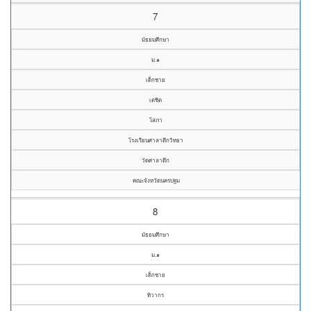
7
มัธยมศึกษา
ม.๑
เด็กชาย
เตชิต
โสภา
โรงเรียนศาลาตึกวิทยา
วัดศาลาตึก
คณะจังหวัดนครปฐม
8
มัธยมศึกษา
ม.๑
เด็กชาย
ทิวากร