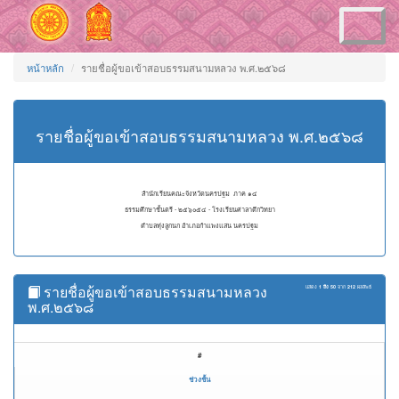
Toggle
navigation
หน้าหลัก
รายชื่อผู้ขอเข้าสอบธรรมสนามหลวง พ.ศ.๒๕๖๘
รายชื่อผู้ขอเข้าสอบธรรมสนามหลวง พ.ศ.๒๕๖๘
สำนักเรียนคณะจังหวัดนครปฐม ภาค ๑๔
ธรรมศึกษาชั้นตรี - ๒๕๖๐๕๔ - โรงเรียนศาลาตึกวิทยา
ตำบลทุ่งลูกนก อำเภอกำแพงแสน นครปฐม
รายชื่อผู้ขอเข้าสอบธรรมสนามหลวง
แสดง
1 ถึง 50
จาก
212
ผลลัพธ์
พ.ศ.๒๕๖๘
#
ช่วงชั้น