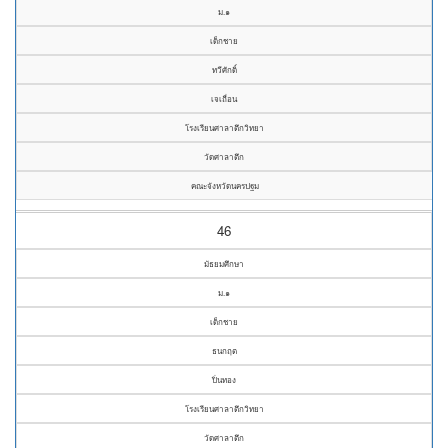
ม.๑
เด็กชาย
ทวีศักดิ์
เจเถื่อน
โรงเรียนศาลาตึกวิทยา
วัดศาลาตึก
คณะจังหวัดนครปฐม
46
มัธยมศึกษา
ม.๑
เด็กชาย
ธนกฤต
ปิ่นทอง
โรงเรียนศาลาตึกวิทยา
วัดศาลาตึก