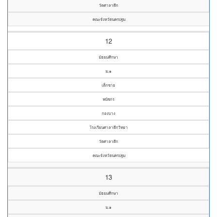
วัดศาลาตึก
คณะจังหวัดนครปฐม
12
มัธยมศึกษา
ม.๑
เด็กชาย
พนัชกร
กองบาง
โรงเรียนศาลาตึกวิทยา
วัดศาลาตึก
คณะจังหวัดนครปฐม
13
มัธยมศึกษา
ม.๑