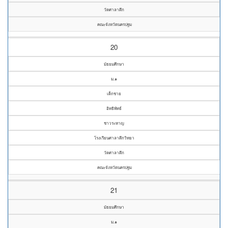
วัดศาลาตึก
คณะจังหวัดนครปฐม
20
มัธยมศึกษา
ม.๑
เด็กชาย
อิทธิพัทธ์
ชาวระหาญ
โรงเรียนศาลาตึกวิทยา
วัดศาลาตึก
คณะจังหวัดนครปฐม
21
มัธยมศึกษา
ม.๑