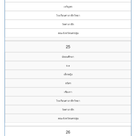
เจริญพร
โรงเรียนศาลาตึกวิทยา
วัดศาลาตึก
คณะจังหวัดนครปฐม
25
มัธยมศึกษา
ม.๑
เด็กหญิง
ธนิสร
เชียงกา
โรงเรียนศาลาตึกวิทยา
วัดศาลาตึก
คณะจังหวัดนครปฐม
26