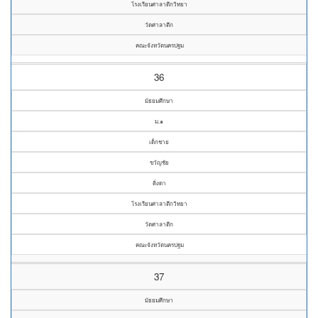
โรงเรียนศาลาตึกวิทยา
วัดศาลาตึก
คณะจังหวัดนครปฐม
36
มัธยมศึกษา
ม.๑
เด็กชาย
ขวัญชัย
ติ่งดา
โรงเรียนศาลาตึกวิทยา
วัดศาลาตึก
คณะจังหวัดนครปฐม
37
มัธยมศึกษา