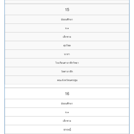
15
มัธยมศึกษา
ม.๑
เด็กชาย
ศุภโชค
นาสา
โรงเรียนศาลาตึกวิทยา
วัดศาลาตึก
คณะจังหวัดนครปฐม
16
มัธยมศึกษา
ม.๑
เด็กชาย
สุกฤษฎิ์