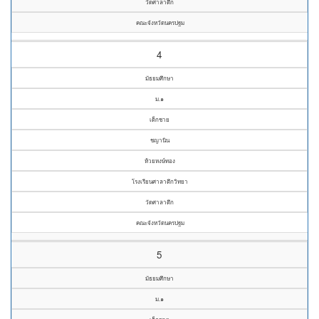
วัดศาลาตึก
คณะจังหวัดนครปฐม
4
มัธยมศึกษา
ม.๑
เด็กชาย
ชญานิน
ห้วยหงษ์ทอง
โรงเรียนศาลาตึกวิทยา
วัดศาลาตึก
คณะจังหวัดนครปฐม
5
มัธยมศึกษา
ม.๑