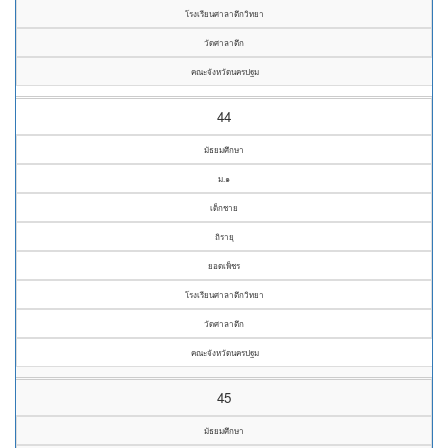
โรงเรียนศาลาตึกวิทยา
วัดศาลาตึก
คณะจังหวัดนครปฐม
44
มัธยมศึกษา
ม.๑
เด็กชาย
ถิรายุ
ยอดเพ็ชร
โรงเรียนศาลาตึกวิทยา
วัดศาลาตึก
คณะจังหวัดนครปฐม
45
มัธยมศึกษา