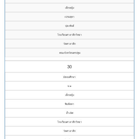
เด็กหญิง
เปรมสุดา
ปุยะพันธ์
โรงเรียนศาลาตึกวิทยา
วัดศาลาตึก
คณะจังหวัดนครปฐม
30
มัธยมศึกษา
ม.๑
เด็กหญิง
พิมพ์ลดา
ล้ำเลิศ
โรงเรียนศาลาตึกวิทยา
วัดศาลาตึก