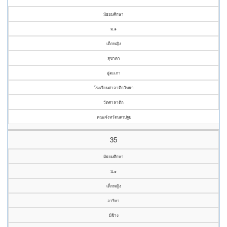
มัธยมศึกษา
ม.๑
เด็กหญิง
สุชาดา
อู่ตะเภา
โรงเรียนศาลาตึกวิทยา
วัดศาลาตึก
คณะจังหวัดนครปฐม
35
มัธยมศึกษา
ม.๑
เด็กหญิง
อาริษา
มีช้าง