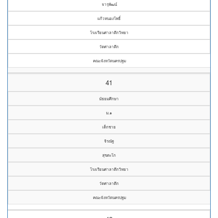
จารุพัฒน์
แก้วหนองโพธิ์
โรงเรียนศาลาตึกวิทยา
วัดศาลาตึก
คณะจังหวัดนครปฐม
41
มัธยมศึกษา
ม.๑
เด็กชาย
จิรณัฐ
สุขตะโก
โรงเรียนศาลาตึกวิทยา
วัดศาลาตึก
คณะจังหวัดนครปฐม