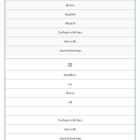
เด็กชาย
ธัญญรัตน์
หิรัญชาติ
โรงเรียนศาลาตึกวิทยา
วัดศาลาตึก
คณะจังหวัดนครปฐม
22
มัธยมศึกษา
ม.๑
เด็กชาย
เมธี
-
โรงเรียนศาลาตึกวิทยา
วัดศาลาตึก
คณะจังหวัดนครปฐม