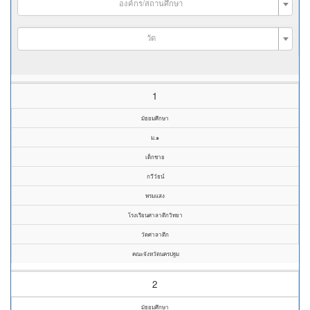
องค์กร/สถานศึกษา
วัด
1
มัธยมศึกษา
ม.๑
เด็กชาย
กวีวัธน์
พรมแสง
โรงเรียนศาลาตึกวิทยา
วัดศาลาตึก
คณะจังหวัดนครปฐม
2
มัธยมศึกษา