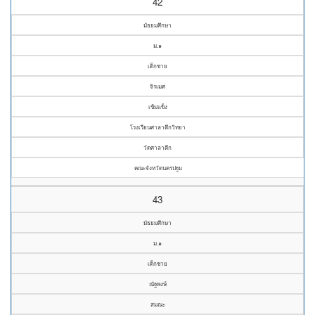
42
มัธยมศึกษา
ม.๑
เด็กชาย
จิรเมศ
เข้มแข็ง
โรงเรียนศาลาตึกวิทยา
วัดศาลาตึก
คณะจังหวัดนครปฐม
43
มัธยมศึกษา
ม.๑
เด็กชาย
ณัฐพงษ์
สมณะ