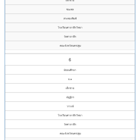
เด็กชาย
ชนะพล
สระทองพิมพ์
โรงเรียนศาลาตึกวิทยา
วัดศาลาตึก
คณะจังหวัดนครปฐม
6
มัธยมศึกษา
ม.๑
เด็กชาย
ณัฏฐ์กร
วรวงษ์
โรงเรียนศาลาตึกวิทยา
วัดศาลาตึก
คณะจังหวัดนครปฐม