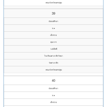
คณะจังหวัดนครปฐม
39
มัธยมศึกษา
ม.๑
เด็กชาย
คุณากร
วงษ์จ๊ดซี่
โรงเรียนศาลาตึกวิทยา
วัดศาลาตึก
คณะจังหวัดนครปฐม
40
มัธยมศึกษา
ม.๑
เด็กชาย