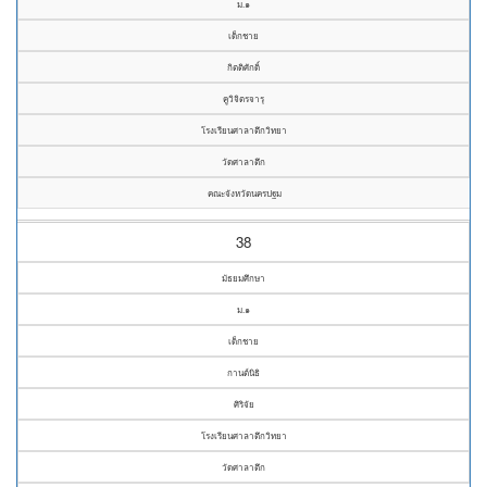
ม.๑
เด็กชาย
กิตติศักดิ์
คูวิจิตรจารุ
โรงเรียนศาลาตึกวิทยา
วัดศาลาตึก
คณะจังหวัดนครปฐม
38
มัธยมศึกษา
ม.๑
เด็กชาย
กานต์นิธิ
ศิริจัย
โรงเรียนศาลาตึกวิทยา
วัดศาลาตึก