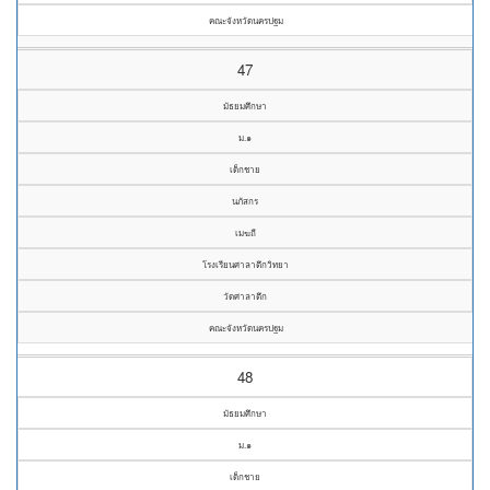
คณะจังหวัดนครปฐม
47
มัธยมศึกษา
ม.๑
เด็กชาย
นภัสกร
เมฆถี
โรงเรียนศาลาตึกวิทยา
วัดศาลาตึก
คณะจังหวัดนครปฐม
48
มัธยมศึกษา
ม.๑
เด็กชาย