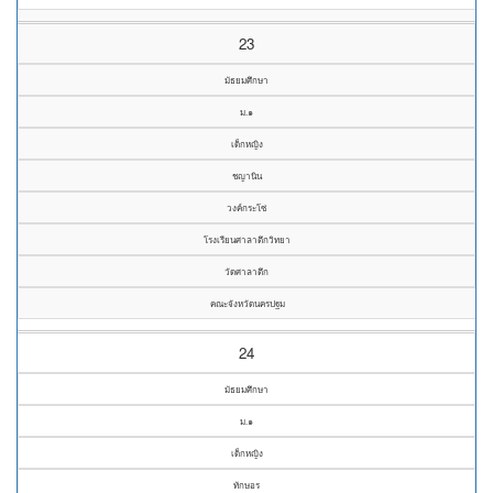
23
มัธยมศึกษา
ม.๑
เด็กหญิง
ชญานิน
วงค์กระโซ่
โรงเรียนศาลาตึกวิทยา
วัดศาลาตึก
คณะจังหวัดนครปฐม
24
มัธยมศึกษา
ม.๑
เด็กหญิง
ทักษอร