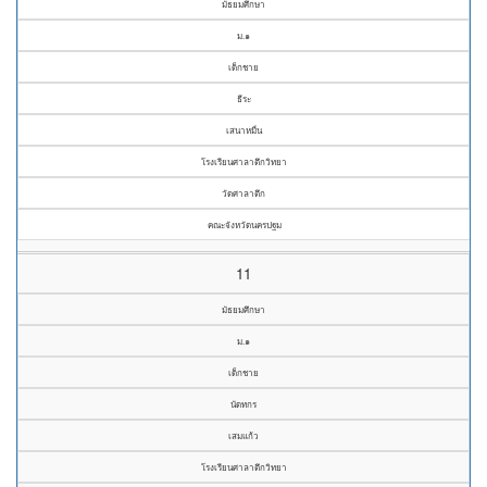
มัธยมศึกษา
ม.๑
เด็กชาย
ธีระ
เสนาหมื่น
โรงเรียนศาลาตึกวิทยา
วัดศาลาตึก
คณะจังหวัดนครปฐม
11
มัธยมศึกษา
ม.๑
เด็กชาย
นัดทกร
เสมแก้ว
โรงเรียนศาลาตึกวิทยา