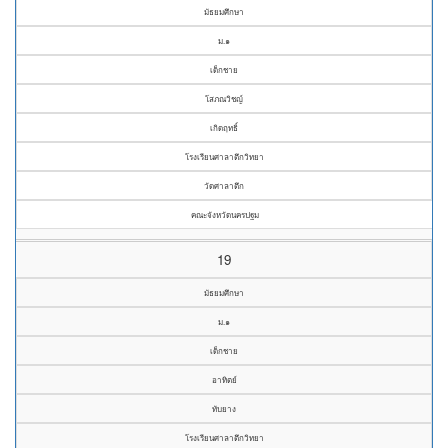
มัธยมศึกษา
ม.๑
เด็กชาย
โสภณวิชญ์
เกิดฤทธิ์
โรงเรียนศาลาตึกวิทยา
วัดศาลาตึก
คณะจังหวัดนครปฐม
19
มัธยมศึกษา
ม.๑
เด็กชาย
อาทิตย์
ทับยาง
โรงเรียนศาลาตึกวิทยา