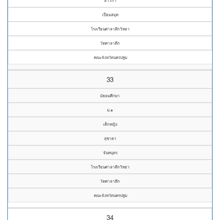
สาวิกา
เปี่ยมสมุท
โรงเรียนศาลาตึกวิทยา
วัดศาลาตึก
คณะจังหวัดนครปฐม
33
มัธยมศึกษา
ม.๑
เด็กหญิง
สุชาดา
จันทบุตร
โรงเรียนศาลาตึกวิทยา
วัดศาลาตึก
คณะจังหวัดนครปฐม
34