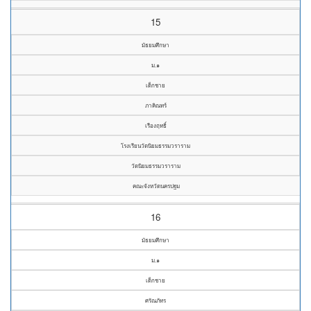
15
มัธยมศึกษา
ม.๑
เด็กชาย
ภาคิณทร์
เรืองฤทธิ์
โรงเรียนวัดนิยมธรรมวราราม
วัดนิยมธรรมวราราม
คณะจังหวัดนครปฐม
16
มัธยมศึกษา
ม.๑
เด็กชาย
ศรัณภัทร