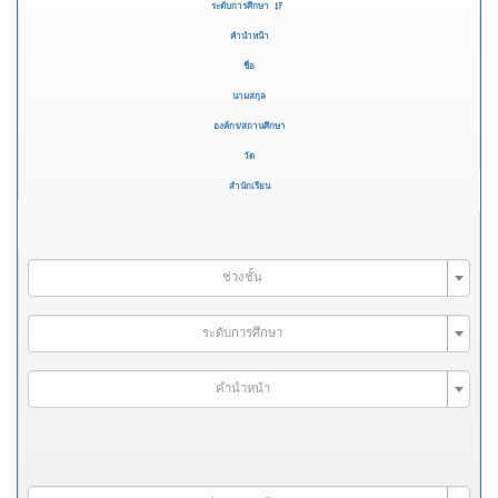
ระดับการศึกษา
คำนำหน้า
ชื่อ
นามสกุล
องค์กร/สถานศึกษา
วัด
สำนักเรียน
ช่วงชั้น
ระดับการศึกษา
คำนำหน้า