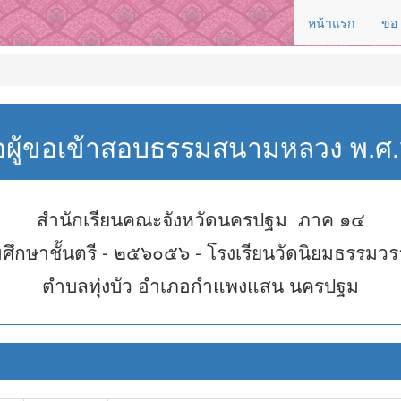
หน้าแรก
ขอ
่อผู้ขอเข้าสอบธรรมสนามหลวง พ.
สำนักเรียนคณะจังหวัดนครปฐม ภาค ๑๔
ศึกษาชั้นตรี - ๒๕๖๐๕๖ - โรงเรียนวัดนิยมธรรมว
ตำบลทุ่งบัว อำเภอกำแพงแสน นครปฐม