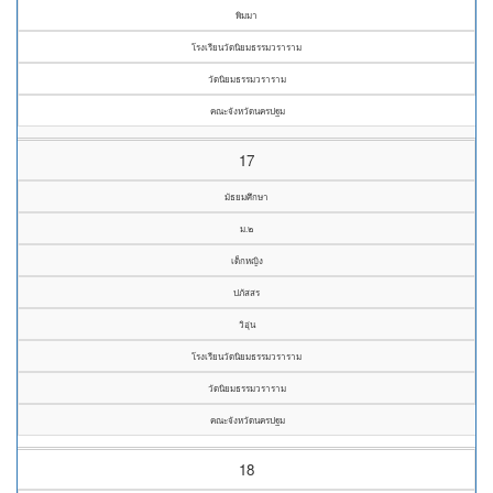
พิมมา
โรงเรียนวัดนิยมธรรมวราราม
วัดนิยมธรรมวราราม
คณะจังหวัดนครปฐม
17
มัธยมศึกษา
ม.๒
เด็กหญิง
ปภัสสร
วิอุ่น
โรงเรียนวัดนิยมธรรมวราราม
วัดนิยมธรรมวราราม
คณะจังหวัดนครปฐม
18