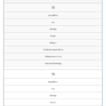
15
ประถมศึกษา
ป.๖
เด็กหญิง
บัวบูชา
ศรีภุมมา
โรงเรียนบ้านหนองไม้งาม
วัดนิยมธรรมวราราม
คณะจังหวัดนครปฐม
16
มัธยมศึกษา
ม.๒
เด็กหญิง
ธนาภา