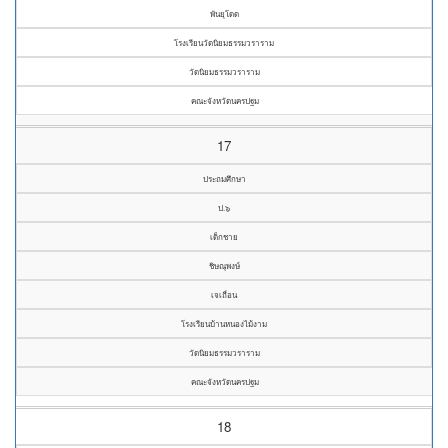
พันยุโดด
โรงเรียนวัดนิยมธรรมวราราม
วัดนิยมธรรมวราราม
คณะจังหวัดนครปฐม
17
ประถมศึกษา
ป.๖
เด็กชาย
ชิษณุพงษ์
เจเถื่อน
โรงเรียนบ้านหนองไม้งาม
วัดนิยมธรรมวราราม
คณะจังหวัดนครปฐม
18