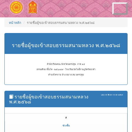
Toggle
navigation
หน้าหลัก
รายชื่อผู้ขอเข้าสอบธรรมสนามหลวง พ.ศ.๒๕๖๘
รายชื่อผู้ขอเข้าสอบธรรมสนามหลวง พ.ศ.๒๕๖๘
สำนักเรียนคณะจังหวัดนครปฐม ภาค ๑๔
ธรรมศึกษาชั้นโท - ๒๕๖๐๘๙ - โรงเรียนวัดโพธิ์ราษฎร์ศรัทธาทำ
ตำบลไทรงาม อำเภอบางเลน นครปฐม
รายชื่อผู้ขอเข้าสอบธรรมสนามหลวง
แสดง
51 ถึง 61
จาก
61
ผลลัพธ์
พ.ศ.๒๕๖๘
#
ช่วงชั้น