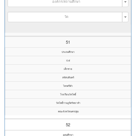
องค์กร/สถานศึกษา
วัด
51
ประถมศึกษา
ป.๕
เด็กชาย
สหัสบดินทร์
ไทรศรีคำ
โรงเรียนวัดโพธิ์
วัดโพธิ์ราษฎร์ศรัทธาทำ
คณะจังหวัดนครปฐม
52
อุดมศึกษา