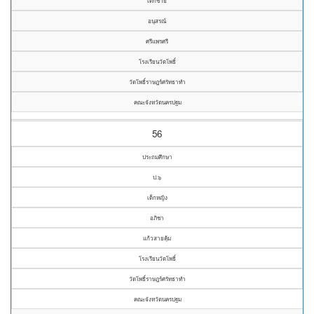
เด็กชาย
อนุสรณ์
ศรีแพรศรี
โรงเรียนวัดโพธิ์
วัดโพธิ์ราษฎร์ศรัทธาทำ
คณะจังหวัดนครปฐม
56
ประถมศึกษา
ป.๖
เด็กหญิง
อภิชา
แก้วสายคุ้ม
โรงเรียนวัดโพธิ์
วัดโพธิ์ราษฎร์ศรัทธาทำ
คณะจังหวัดนครปฐม