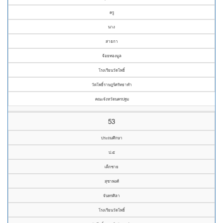
ครู
นาง
สาธกา
จ้อยทองมูล
โรงเรียนวัดโพธิ์
วัดโพธิ์ราษฎร์ศรัทธาทำ
คณะจังหวัดนครปฐม
53
ประถมศึกษา
ป.๕
เด็กชาย
สุชาพงศ์
จันทรศิลา
โรงเรียนวัดโพธิ์