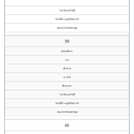
-
โรงเรียนวัดโพธิ์
วัดโพธิ์ราษฎร์ศรัทธาทำ
คณะจังหวัดนครปฐม
59
มัธยมศึกษา
ม.๑
เด็กชาย
อารักษ์
พึ่งประชา
โรงเรียนวัดโพธิ์
วัดโพธิ์ราษฎร์ศรัทธาทำ
คณะจังหวัดนครปฐม
60