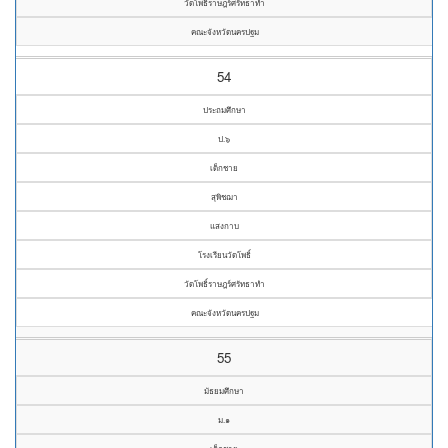
วัดโพธิ์ราษฎร์ศรัทธาทำ
คณะจังหวัดนครปฐม
54
ประถมศึกษา
ป.๖
เด็กชาย
สุพิชฌา
แสงกาบ
โรงเรียนวัดโพธิ์
วัดโพธิ์ราษฎร์ศรัทธาทำ
คณะจังหวัดนครปฐม
55
มัธยมศึกษา
ม.๑