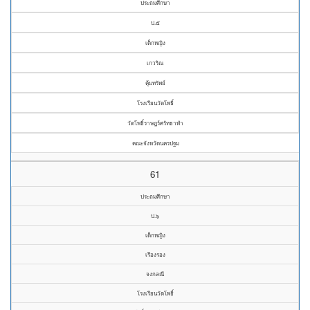
ประถมศึกษา
ป.๕
เด็กหญิง
เกวริณ
คุ้มทรัพย์
โรงเรียนวัดโพธิ์
วัดโพธิ์ราษฎร์ศรัทธาทำ
คณะจังหวัดนครปฐม
61
ประถมศึกษา
ป.๖
เด็กหญิง
เรืองรอง
จงกลณี
โรงเรียนวัดโพธิ์