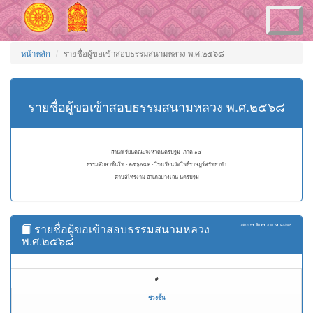
Toggle
navigation
หน้าหลัก
รายชื่อผู้ขอเข้าสอบธรรมสนามหลวง พ.ศ.๒๕๖๘
รายชื่อผู้ขอเข้าสอบธรรมสนามหลวง พ.ศ.๒๕๖๘
สำนักเรียนคณะจังหวัดนครปฐม ภาค ๑๔
ธรรมศึกษาชั้นโท - ๒๕๖๐๘๙ - โรงเรียนวัดโพธิ์ราษฎร์ศรัทธาทำ
ตำบลไทรงาม อำเภอบางเลน นครปฐม
รายชื่อผู้ขอเข้าสอบธรรมสนามหลวง
แสดง
51 ถึง 61
จาก
61
ผลลัพธ์
พ.ศ.๒๕๖๘
#
ช่วงชั้น