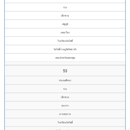
ป.๖
เด็กชาย
ณัฐภูมิ
แพงเวียง
โรงเรียนวัดโพธิ์
วัดโพธิ์ราษฎร์ศรัทธาทำ
คณะจังหวัดนครปฐม
53
ประถมศึกษา
ป.๖
เด็กชาย
ธนากร
อาจสมบาล
โรงเรียนวัดโพธิ์