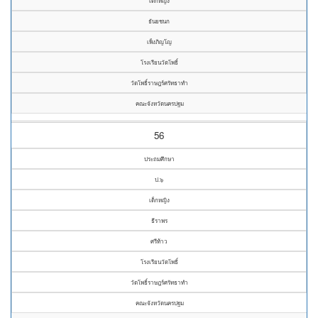
เด็กหญิง
ธันยชนก
เพ็งภิญโญ
โรงเรียนวัดโพธิ์
วัดโพธิ์ราษฎร์ศรัทธาทำ
คณะจังหวัดนครปฐม
56
ประถมศึกษา
ป.๖
เด็กหญิง
ธีราพร
ศรีท้าว
โรงเรียนวัดโพธิ์
วัดโพธิ์ราษฎร์ศรัทธาทำ
คณะจังหวัดนครปฐม