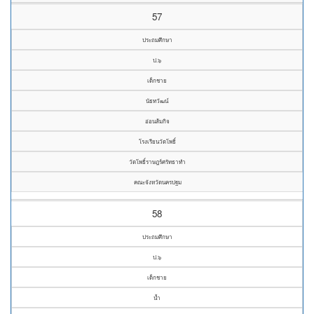
57
ประถมศึกษา
ป.๖
เด็กชาย
นัธทวัฒน์
อ่อนส้มกิจ
โรงเรียนวัดโพธิ์
วัดโพธิ์ราษฎร์ศรัทธาทำ
คณะจังหวัดนครปฐม
58
ประถมศึกษา
ป.๖
เด็กชาย
น้ำ