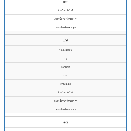
วิธิดา
โรงเรียนวัดโพธิ์
วัดโพธิ์ราษฎร์ศรัทธาทำ
คณะจังหวัดนครปฐม
59
ประถมศึกษา
ป.๖
เด็กหญิง
นุสรา
สาดบุญลือ
โรงเรียนวัดโพธิ์
วัดโพธิ์ราษฎร์ศรัทธาทำ
คณะจังหวัดนครปฐม
60