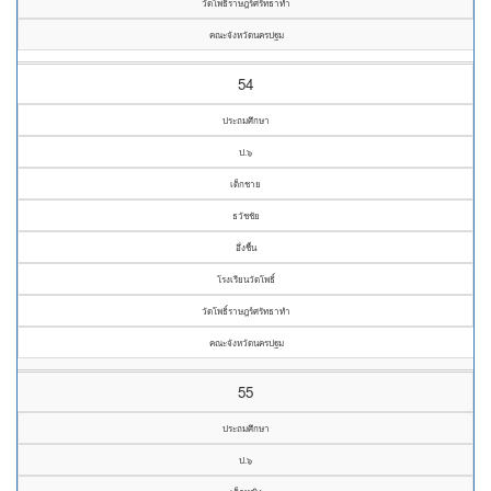
วัดโพธิ์ราษฎร์ศรัทธาทำ
คณะจังหวัดนครปฐม
54
ประถมศึกษา
ป.๖
เด็กชาย
ธวัชชัย
อึ่งชื้น
โรงเรียนวัดโพธิ์
วัดโพธิ์ราษฎร์ศรัทธาทำ
คณะจังหวัดนครปฐม
55
ประถมศึกษา
ป.๖