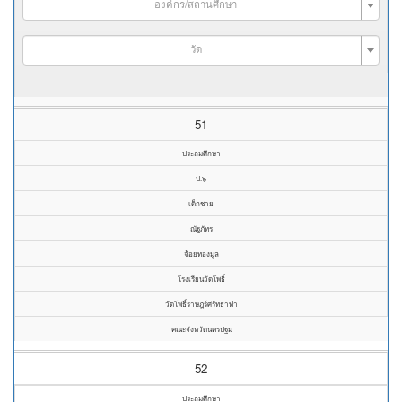
องค์กร/สถานศึกษา
วัด
51
ประถมศึกษา
ป.๖
เด็กชาย
ณัฐภัทร
จ้อยทองมูล
โรงเรียนวัดโพธิ์
วัดโพธิ์ราษฎร์ศรัทธาทำ
คณะจังหวัดนครปฐม
52
ประถมศึกษา