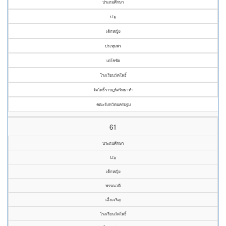
ประถมศึกษา
ป.๖
เด็กหญิง
ประทุมพร
เดโชชัย
โรงเรียนวัดโพธิ์
วัดโพธิ์ราษฎร์ศรัทธาทำ
คณะจังหวัดนครปฐม
61
ประถมศึกษา
ป.๖
เด็กหญิง
พรรณวดี
เส็งเจริญ
โรงเรียนวัดโพธิ์