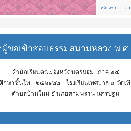
หน้าแรก
ขอ
่อผู้ขอเข้าสอบธรรมสนามหลวง พ.
สำนักเรียนคณะจังหวัดนครปฐม ภาค ๑๔
ึกษาชั้นโท - ๒๕๖๑๒๒ - โรงเรียนเทศบาล ๑ วัดเท
ตำบลบ้านใหม่ อำเภอสามพราน นครปฐม