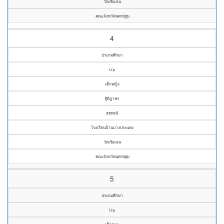
วัดเชิงเลน
คณะจังหวัดนครปฐม
4
ประถมศึกษา
ป.๖
เด็กหญิง
ฐิติฎาพร
สุขพงษ์
โรงเรียนบ้านบางประแดง
วัดเชิงเลน
คณะจังหวัดนครปฐม
5
ประถมศึกษา
ป.๖