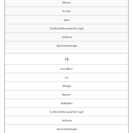
เด็กชาย
จิราภัทร
ภู่ทอง
โรงเรียนวัดเชิงเลน(นครใจราษฎร์)
วัดเชิงเลน
คณะจังหวัดนครปฐม
14
ประถมศึกษา
ป.๖
เด็กหญิง
ทิพกฤตา
สัมพันธมิตร
โรงเรียนวัดเชิงเลน(นครใจราษฎร์)
วัดเชิงเลน
คณะจังหวัดนครปฐม