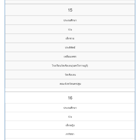
15
ประถมศึกษา
ป.๖
เด็กชาย
ประดิพัทธ์
เหลี่ยมเพชร
โรงเรียนวัดเชิงเลน(นครใจราษฎร์)
วัดเชิงเลน
คณะจังหวัดนครปฐม
16
ประถมศึกษา
ป.๖
เด็กหญิง
ภรรัชชา