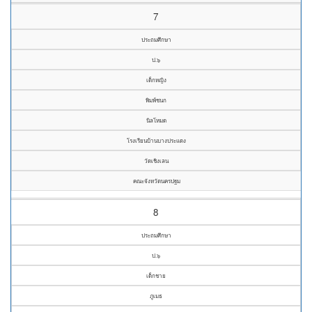
7
ประถมศึกษา
ป.๖
เด็กหญิง
พิมพ์ชนก
นิลโหมด
โรงเรียนบ้านบางประแดง
วัดเชิงเลน
คณะจังหวัดนครปฐม
8
ประถมศึกษา
ป.๖
เด็กชาย
ภูเมธ