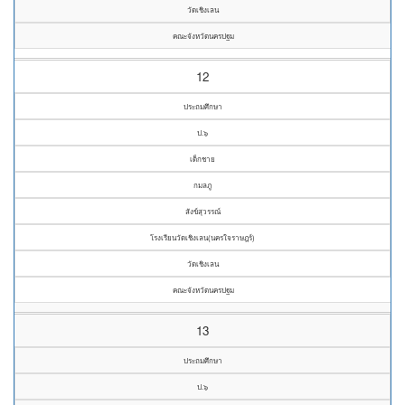
วัดเชิงเลน
คณะจังหวัดนครปฐม
12
ประถมศึกษา
ป.๖
เด็กชาย
กมลภู
สังข์สุวรรณ์
โรงเรียนวัดเชิงเลน(นครใจราษฎร์)
วัดเชิงเลน
คณะจังหวัดนครปฐม
13
ประถมศึกษา
ป.๖