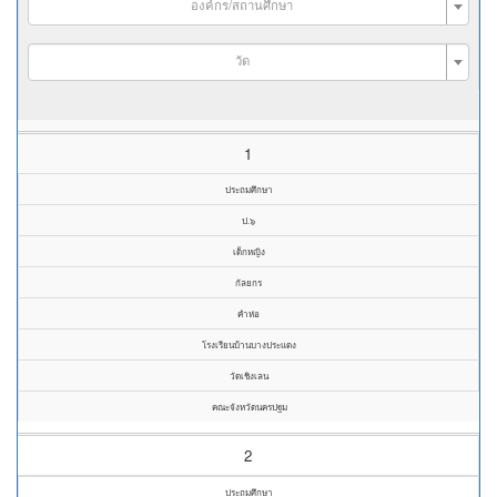
องค์กร/สถานศึกษา
วัด
1
ประถมศึกษา
ป.๖
เด็กหญิง
กัลยกร
คำห่อ
โรงเรียนบ้านบางประแดง
วัดเชิงเลน
คณะจังหวัดนครปฐม
2
ประถมศึกษา