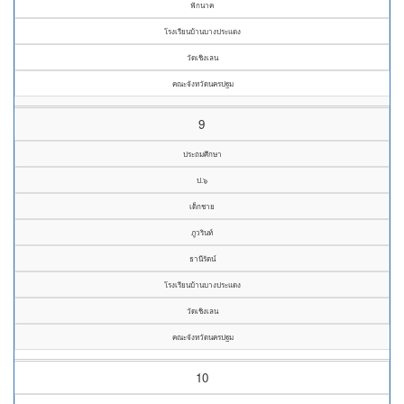
ฟักนาค
โรงเรียนบ้านบางประแดง
วัดเชิงเลน
คณะจังหวัดนครปฐม
9
ประถมศึกษา
ป.๖
เด็กชาย
ภูวรินท์
ธานีรัตน์
โรงเรียนบ้านบางประแดง
วัดเชิงเลน
คณะจังหวัดนครปฐม
10