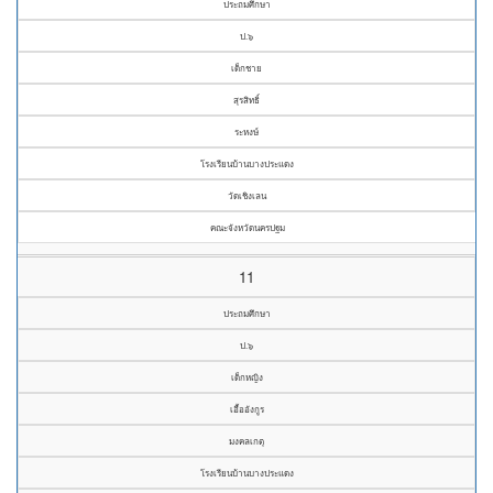
ประถมศึกษา
ป.๖
เด็กชาย
สุรสิทธิ์
ระหงษ์
โรงเรียนบ้านบางประแดง
วัดเชิงเลน
คณะจังหวัดนครปฐม
11
ประถมศึกษา
ป.๖
เด็กหญิง
เอื้ออังกูร
มงคลเกตุ
โรงเรียนบ้านบางประแดง