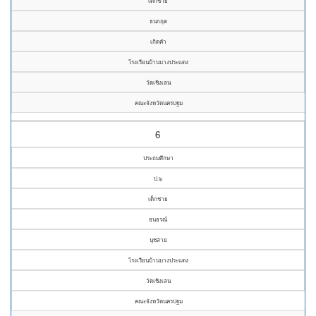
เด็กชาย
ธนกฤต
เกิดคำ
โรงเรียนบ้านบางประแดง
วัดเชิงเลน
คณะจังหวัดนครปฐม
6
ประถมศึกษา
ป.๖
เด็กชาย
ธนธรณ์
นุชสาย
โรงเรียนบ้านบางประแดง
วัดเชิงเลน
คณะจังหวัดนครปฐม