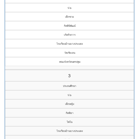
ป.๖
เด็กชาย
กิตตินิพัฒน์
เกิดกิจการ
โรงเรียนบ้านบางประแดง
วัดเชิงเลน
คณะจังหวัดนครปฐม
3
ประถมศึกษา
ป.๖
เด็กหญิง
กิตติยา
โพโน
โรงเรียนบ้านบางประแดง