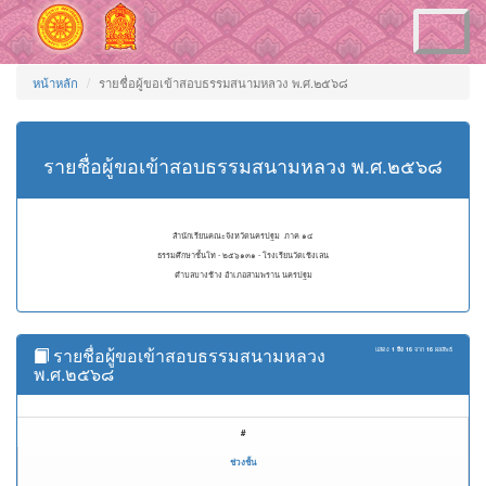
Toggle
navigation
หน้าหลัก
รายชื่อผู้ขอเข้าสอบธรรมสนามหลวง พ.ศ.๒๕๖๘
รายชื่อผู้ขอเข้าสอบธรรมสนามหลวง พ.ศ.๒๕๖๘
สำนักเรียนคณะจังหวัดนครปฐม ภาค ๑๔
ธรรมศึกษาชั้นโท - ๒๕๖๑๓๑ - โรงเรียนวัดเชิงเลน
ตำบลบางช้าง อำเภอสามพราน นครปฐม
รายชื่อผู้ขอเข้าสอบธรรมสนามหลวง
แสดง
1 ถึง 16
จาก
16
ผลลัพธ์
พ.ศ.๒๕๖๘
#
ช่วงชั้น