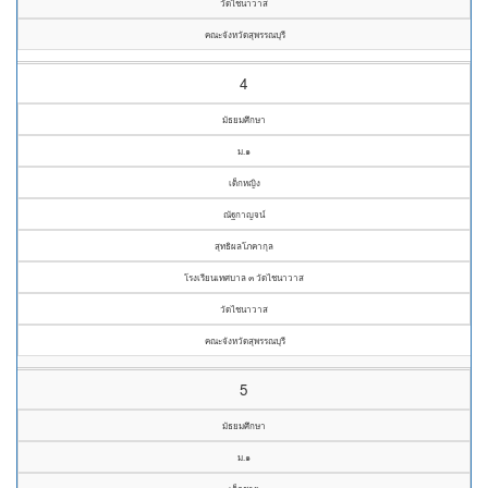
วัดไชนาวาส
คณะจังหวัดสุพรรณบุรี
4
มัธยมศึกษา
ม.๑
เด็กหญิง
ณัฐกาญจน์
สุทธิผลโภคากุล
โรงเรียนเทศบาล ๓ วัดไชนาวาส
วัดไชนาวาส
คณะจังหวัดสุพรรณบุรี
5
มัธยมศึกษา
ม.๑