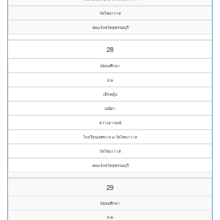
วัดไชนาวาส
คณะจังหวัดสุพรรณบุรี
28
มัธยมศึกษา
ม.๒
เด็กหญิง
ปณิดา
สว่างอารมณ์
โรงเรียนเทศบาล ๓ วัดไชนาวาส
วัดไชนาวาส
คณะจังหวัดสุพรรณบุรี
29
มัธยมศึกษา
ม.๒