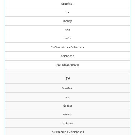
มัธยมศึกษา
ม.๒
เด็กหญิง
นภัส
ทศกิ่ง
โรงเรียนเทศบาล ๓ วัดไชนาวาส
วัดไชนาวาส
คณะจังหวัดสุพรรณบุรี
19
มัธยมศึกษา
ม.๒
เด็กหญิง
ศิริภัสสร
มาลัยทอง
โรงเรียนเทศบาล ๓ วัดไชนาวาส