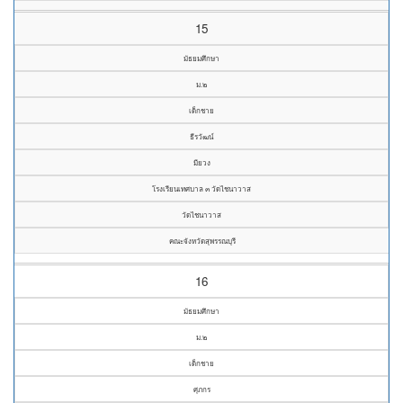
15
มัธยมศึกษา
ม.๒
เด็กชาย
ธีรวัฒน์
มียวง
โรงเรียนเทศบาล ๓ วัดไชนาวาส
วัดไชนาวาส
คณะจังหวัดสุพรรณบุรี
16
มัธยมศึกษา
ม.๒
เด็กชาย
ศุภกร