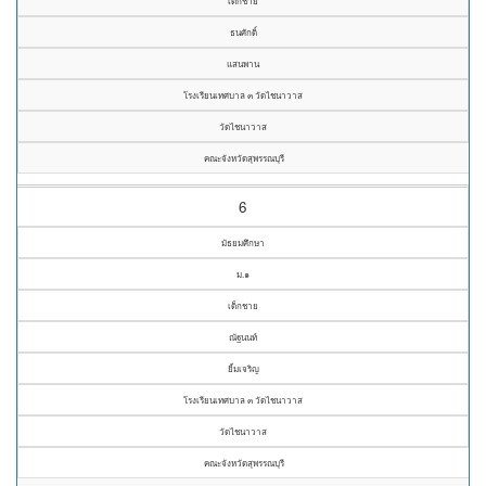
เด็กชาย
ธนศักดิ์
แสนพาน
โรงเรียนเทศบาล ๓ วัดไชนาวาส
วัดไชนาวาส
คณะจังหวัดสุพรรณบุรี
6
มัธยมศึกษา
ม.๑
เด็กชาย
ณัฐนนท์
ยิ้มเจริญ
โรงเรียนเทศบาล ๓ วัดไชนาวาส
วัดไชนาวาส
คณะจังหวัดสุพรรณบุรี