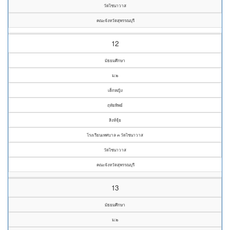
วัดไชนาวาส
คณะจังหวัดสุพรรณบุรี
12
มัธยมศึกษา
ม.๒
เด็กหญิง
ฤทัยทิพย์
สิงห์จุ้ย
โรงเรียนเทศบาล ๓ วัดไชนาวาส
วัดไชนาวาส
คณะจังหวัดสุพรรณบุรี
13
มัธยมศึกษา
ม.๒