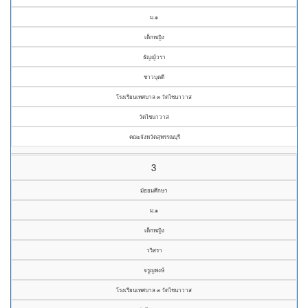
ม.๑
เด็กหญิง
ธัญญ์วรา
ชาวบุตดี
โรงเรียนเทศบาล ๓ วัดไชนาวาส
วัดไชนาวาส
คณะจังหวัดสุพรรณบุรี
3
มัธยมศึกษา
ม.๑
เด็กหญิง
วริสรา
จรูญพงษ์
โรงเรียนเทศบาล ๓ วัดไชนาวาส