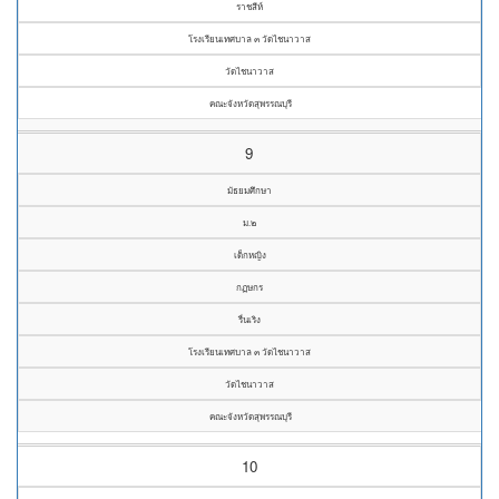
ราชสีห์
โรงเรียนเทศบาล ๓ วัดไชนาวาส
วัดไชนาวาส
คณะจังหวัดสุพรรณบุรี
9
มัธยมศึกษา
ม.๒
เด็กหญิง
กฏษกร
รื่นเริง
โรงเรียนเทศบาล ๓ วัดไชนาวาส
วัดไชนาวาส
คณะจังหวัดสุพรรณบุรี
10