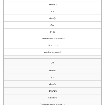
มัธยมศึกษา
ม.๒
เด็กหญิง
วรันทร
บัวคำ
โรงเรียนเทศบาล ๓ วัดไชนาวาส
วัดไชนาวาส
คณะจังหวัดสุพรรณบุรี
27
มัธยมศึกษา
ม.๒
เด็กหญิง
ธัญญรัตน์
วงษ์สุพรรณ
โรงเรียนเทศบาล ๓ วัดไชนาวาส