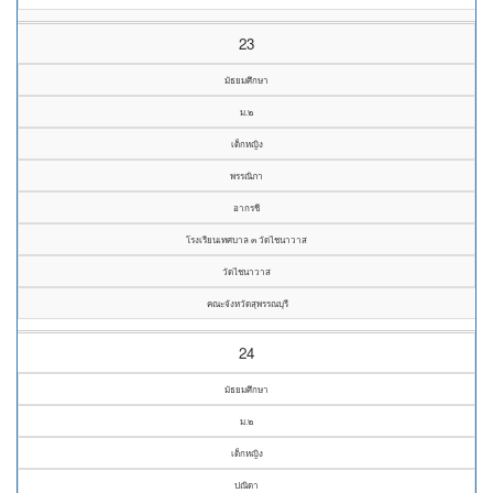
23
มัธยมศึกษา
ม.๒
เด็กหญิง
พรรณิภา
อากรชี
โรงเรียนเทศบาล ๓ วัดไชนาวาส
วัดไชนาวาส
คณะจังหวัดสุพรรณบุรี
24
มัธยมศึกษา
ม.๒
เด็กหญิง
ปณิดา