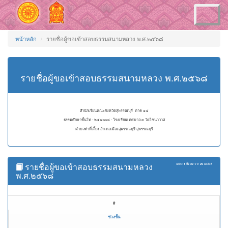
Toggle
navigation
หน้าหลัก
รายชื่อผู้ขอเข้าสอบธรรมสนามหลวง พ.ศ.๒๕๖๘
รายชื่อผู้ขอเข้าสอบธรรมสนามหลวง พ.ศ.๒๕๖๘
สำนักเรียนคณะจังหวัดสุพรรณบุรี ภาค ๑๔
ธรรมศึกษาชั้นโท - ๒๕๗๐๐๘ - โรงเรียนเทศบาล ๓ วัดไชนาวาส
ตำบลท่าพี่เลี้ยง อำเภอเมืองสุพรรณบุรี สุพรรณบุรี
รายชื่อผู้ขอเข้าสอบธรรมสนามหลวง
แสดง
1 ถึง 29
จาก
29
ผลลัพธ์
พ.ศ.๒๕๖๘
#
ช่วงชั้น