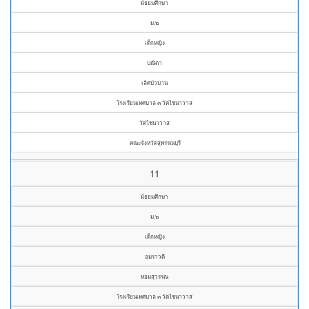
มัธยมศึกษา
ม.๒
เด็กหญิง
ปณิตา
เลิศบัวบาน
โรงเรียนเทศบาล ๓ วัดไชนาวาส
วัดไชนาวาส
คณะจังหวัดสุพรรณบุรี
11
มัธยมศึกษา
ม.๒
เด็กหญิง
อมราวดี
หอมสุวรรณ
โรงเรียนเทศบาล ๓ วัดไชนาวาส