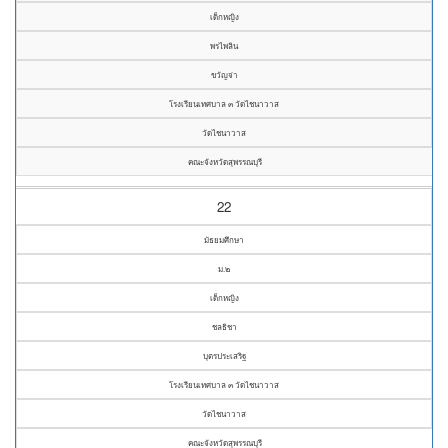
เด็กหญิง
พรไพลิน
ขวัญจ่า
โรงเรียนเทศบาล ๓ วัดไชนาวาส
วัดไชนาวาส
คณะจังหวัดสุพรรณบุรี
22
มัธยมศึกษา
ม.๒
เด็กหญิง
ชลธิชา
บุตรประเสริฐ
โรงเรียนเทศบาล ๓ วัดไชนาวาส
วัดไชนาวาส
คณะจังหวัดสุพรรณบุรี