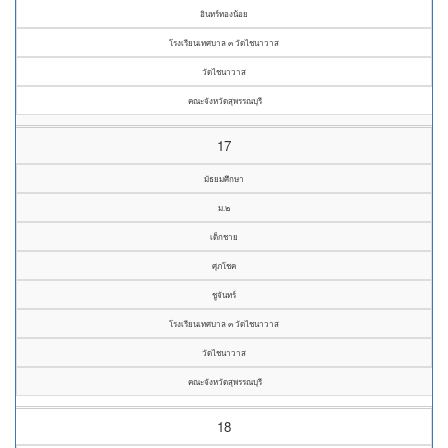
อินทร์ทองน้อย
โรงเรียนเทศบาล ๓ วัดไชนาวาส
วัดไชนาวาส
คณะจังหวัดสุพรรณบุรี
17
มัธยมศึกษา
ม.๒
เด็กชาย
ศุภโชค
ชูจันทร์
โรงเรียนเทศบาล ๓ วัดไชนาวาส
วัดไชนาวาส
คณะจังหวัดสุพรรณบุรี
18