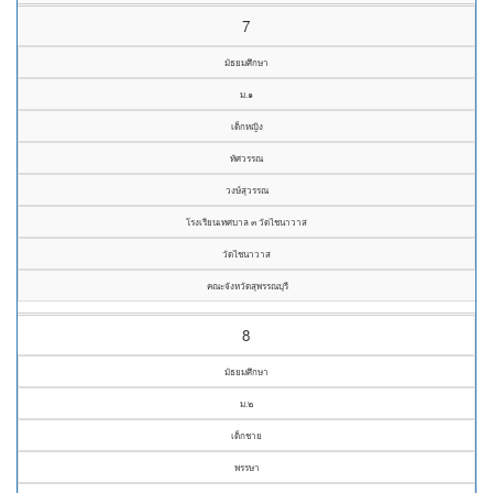
7
มัธยมศึกษา
ม.๑
เด็กหญิง
ทัศวรรณ
วงษ์สุวรรณ
โรงเรียนเทศบาล ๓ วัดไชนาวาส
วัดไชนาวาส
คณะจังหวัดสุพรรณบุรี
8
มัธยมศึกษา
ม.๒
เด็กชาย
พรรษา