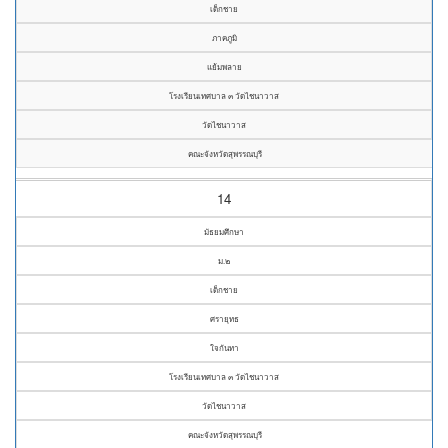
เด็กชาย
ภาคภูมิ
แย้มพลาย
โรงเรียนเทศบาล ๓ วัดไชนาวาส
วัดไชนาวาส
คณะจังหวัดสุพรรณบุรี
14
มัธยมศึกษา
ม.๒
เด็กชาย
ศรายุทธ
ใจกันทา
โรงเรียนเทศบาล ๓ วัดไชนาวาส
วัดไชนาวาส
คณะจังหวัดสุพรรณบุรี