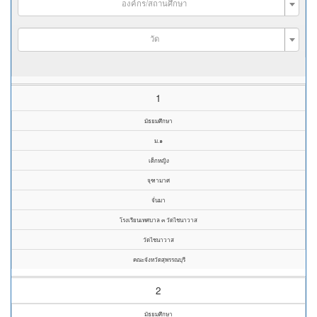
องค์กร/สถานศึกษา
วัด
1
มัธยมศึกษา
ม.๑
เด็กหญิง
จุฑามาศ
จั่นมา
โรงเรียนเทศบาล ๓ วัดไชนาวาส
วัดไชนาวาส
คณะจังหวัดสุพรรณบุรี
2
มัธยมศึกษา