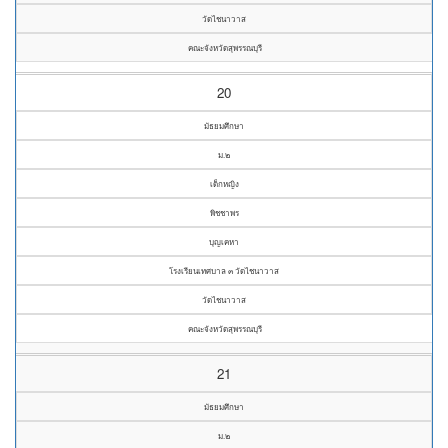
วัดไชนาวาส
คณะจังหวัดสุพรรณบุรี
20
มัธยมศึกษา
ม.๒
เด็กหญิง
พิชชาพร
บุญเคหา
โรงเรียนเทศบาล ๓ วัดไชนาวาส
วัดไชนาวาส
คณะจังหวัดสุพรรณบุรี
21
มัธยมศึกษา
ม.๒