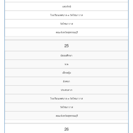
แฟงรักษ์
โรงเรียนเทศบาล ๓ วัดไชนาวาส
วัดไชนาวาส
คณะจังหวัดสุพรรณบุรี
25
มัธยมศึกษา
ม.๒
เด็กหญิง
อังคนา
ประสบลาภ
โรงเรียนเทศบาล ๓ วัดไชนาวาส
วัดไชนาวาส
คณะจังหวัดสุพรรณบุรี
26