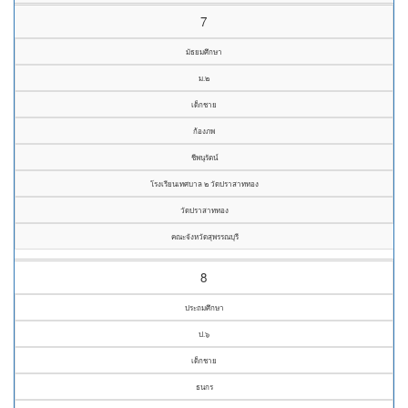
7
มัธยมศึกษา
ม.๒
เด็กชาย
ก้องภพ
ชีพนุรัตน์
โรงเรียนเทศบาล ๒ วัดปราสาททอง
วัดปราสาททอง
คณะจังหวัดสุพรรณบุรี
8
ประถมศึกษา
ป.๖
เด็กชาย
ธนกร