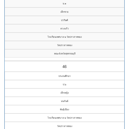
ม.๑
เด็กชาย
ปวริษศ์
ดวงแก้ว
โรงเรียนเทศบาล ๒ วัดปราสาททอง
วัดปราสาททอง
คณะจังหวัดสุพรรณบุรี
46
ประถมศึกษา
ป.๖
เด็กหญิง
มนกันต์
พันธุ์เมือง
โรงเรียนเทศบาล ๒ วัดปราสาททอง
วัดปราสาททอง