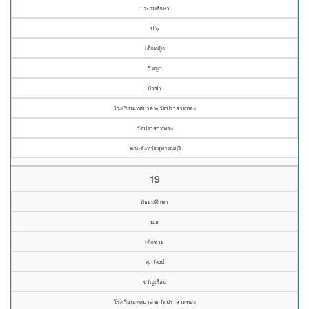
ประถมศึกษา
ป.๖
เด็กหญิง
วีรญา
บัวขำ
โรงเรียนเทศบาล ๒ วัดปราสาททอง
วัดปราสาททอง
คณะจังหวัดสุพรรณบุรี
19
มัธยมศึกษา
ม.๑
เด็กชาย
ศุภวัฒน์
ขวัญเรือน
โรงเรียนเทศบาล ๒ วัดปราสาททอง