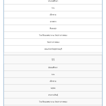
ประถมศึกษา
ป.๖
เด็กชาย
ธรรศกร
สีแตงสุก
โรงเรียนเทศบาล ๒ วัดปราสาททอง
วัดปราสาททอง
คณะจังหวัดสุพรรณบุรี
11
มัธยมศึกษา
ม.๒
เด็กชาย
นฤดม
สรงกระสินธุ์
โรงเรียนเทศบาล ๒ วัดปราสาททอง