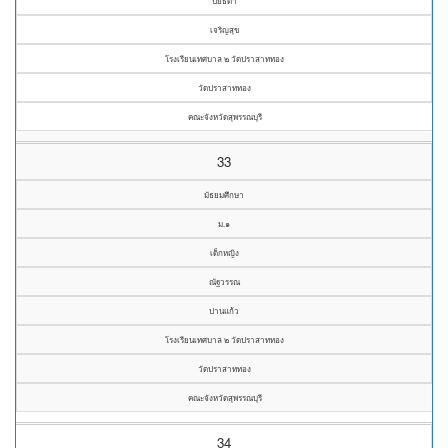
ปิยธิดา
เจริญสุข
โรงเรียนเทศบาล ๒ วัดปราสาททอง
วัดปราสาททอง
คณะจังหวัดสุพรรณบุรี
33
มัธยมศึกษา
ม.๑
เด็กหญิง
ณัฐวรรณ
ปานแก้ว
โรงเรียนเทศบาล ๒ วัดปราสาททอง
วัดปราสาททอง
คณะจังหวัดสุพรรณบุรี
34