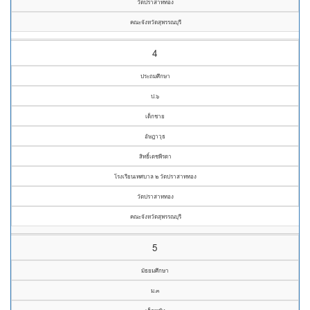
วัดปราสาททอง
คณะจังหวัดสุพรรณบุรี
4
ประถมศึกษา
ป.๖
เด็กชาย
อัษฎาวุธ
สิทธิ์เดชพีรดา
โรงเรียนเทศบาล ๒ วัดปราสาททอง
วัดปราสาททอง
คณะจังหวัดสุพรรณบุรี
5
มัธยมศึกษา
ม.๓