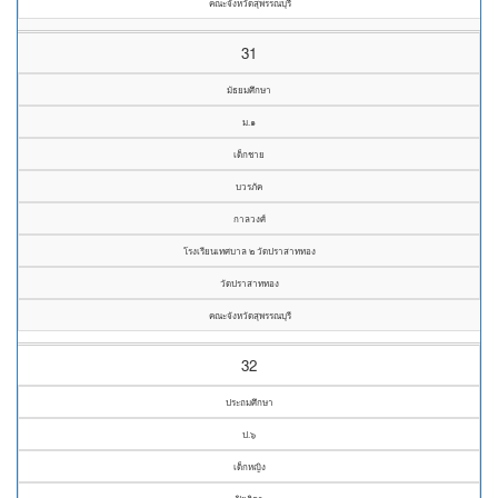
คณะจังหวัดสุพรรณบุรี
31
มัธยมศึกษา
ม.๑
เด็กชาย
บวรภัค
กาลวงศ์
โรงเรียนเทศบาล ๒ วัดปราสาททอง
วัดปราสาททอง
คณะจังหวัดสุพรรณบุรี
32
ประถมศึกษา
ป.๖
เด็กหญิง