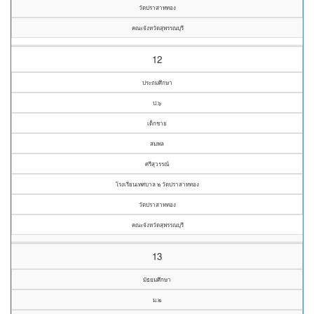
วัดปราสาททอง
คณะจังหวัดสุพรรณบุรี
12
ประถมศึกษา
ป.๖
เด็กชาย
สมพล
ศรีสุวรรณ์
โรงเรียนเทศบาล ๒ วัดปราสาททอง
วัดปราสาททอง
คณะจังหวัดสุพรรณบุรี
13
มัธยมศึกษา
ม.๒