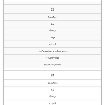
23
มัธยมศึกษา
ม.๑
เด็กหญิง
นิษฐา
สะอาดดี
โรงเรียนเทศบาล ๒ วัดปราสาททอง
วัดปราสาททอง
คณะจังหวัดสุพรรณบุรี
24
ประถมศึกษา
ป.๖
เด็กหญิง
จารุมนต์