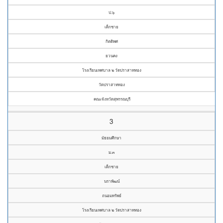
ป.๖
เด็กชาย
กิตติพศ
ยวนคง
โรงเรียนเทศบาล ๒ วัดปราสาททอง
วัดปราสาททอง
คณะจังหวัดสุพรรณบุรี
3
มัธยมศึกษา
ม.๓
เด็กชาย
นราพัฒน์
ถนอมทรัพย์
โรงเรียนเทศบาล ๒ วัดปราสาททอง