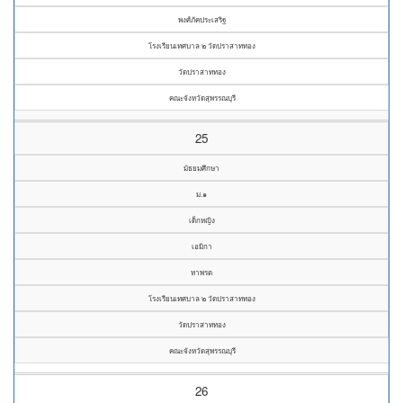
พงศ์ภัคประเสริฐ
โรงเรียนเทศบาล ๒ วัดปราสาททอง
วัดปราสาททอง
คณะจังหวัดสุพรรณบุรี
25
มัธยมศึกษา
ม.๑
เด็กหญิง
เอมิกา
หาพรต
โรงเรียนเทศบาล ๒ วัดปราสาททอง
วัดปราสาททอง
คณะจังหวัดสุพรรณบุรี
26