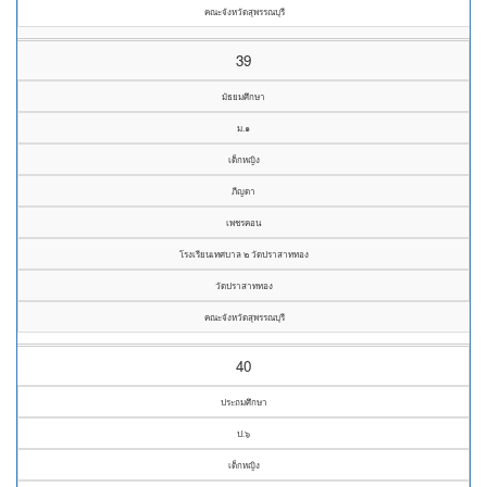
คณะจังหวัดสุพรรณบุรี
39
มัธยมศึกษา
ม.๑
เด็กหญิง
ภีญดา
เพชรคอน
โรงเรียนเทศบาล ๒ วัดปราสาททอง
วัดปราสาททอง
คณะจังหวัดสุพรรณบุรี
40
ประถมศึกษา
ป.๖
เด็กหญิง