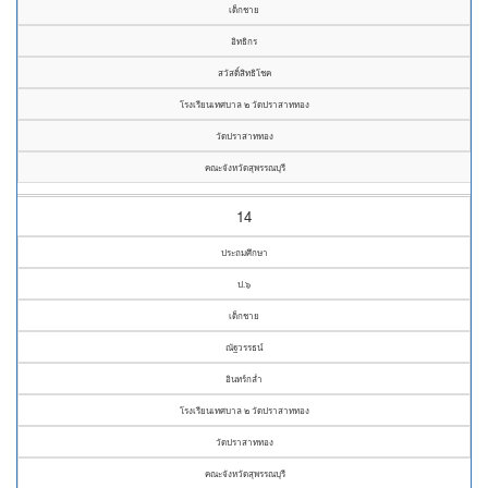
เด็กชาย
อิทธิกร
สวัสดิ์สิทธิโชค
โรงเรียนเทศบาล ๒ วัดปราสาททอง
วัดปราสาททอง
คณะจังหวัดสุพรรณบุรี
14
ประถมศึกษา
ป.๖
เด็กชาย
ณัฐวรรธน์
อินทร์กล่ำ
โรงเรียนเทศบาล ๒ วัดปราสาททอง
วัดปราสาททอง
คณะจังหวัดสุพรรณบุรี