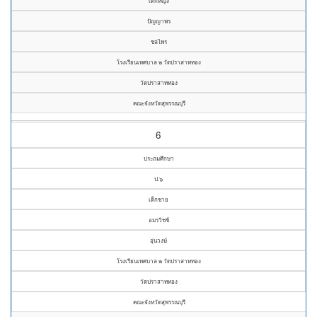
เด็กหญิง
ปัญญาพร
ชลไพร
โรงเรียนเทศบาล ๒ วัดปราสาททอง
วัดปราสาททอง
คณะจังหวัดสุพรรณบุรี
6
ประถมศึกษา
ป.๖
เด็กชาย
อมรวิชช์
อุ่นวงษ์
โรงเรียนเทศบาล ๒ วัดปราสาททอง
วัดปราสาททอง
คณะจังหวัดสุพรรณบุรี