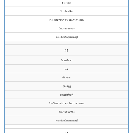
ธนวรรณ
ไกรพัฒน์สิน
โรงเรียนเทศบาล ๒ วัดปราสาททอง
วัดปราสาททอง
คณะจังหวัดสุพรรณบุรี
41
มัธยมศึกษา
ม.๑
เด็กชาย
กุลเสฏฐ์
บุณยพัชรินทร์
โรงเรียนเทศบาล ๒ วัดปราสาททอง
วัดปราสาททอง
คณะจังหวัดสุพรรณบุรี