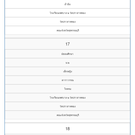
อ่ำอิ่ม
โรงเรียนเทศบาล ๒ วัดปราสาททอง
วัดปราสาททอง
คณะจังหวัดสุพรรณบุรี
17
มัธยมศึกษา
ม.๒
เด็กหญิง
ดาราวรรณ
ใจพรม
โรงเรียนเทศบาล ๒ วัดปราสาททอง
วัดปราสาททอง
คณะจังหวัดสุพรรณบุรี
18