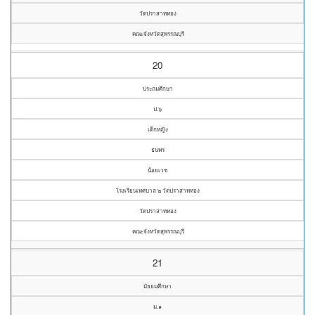
วัดปราสาททอง
คณะจังหวัดสุพรรณบุรี
20
ประถมศึกษา
ป.๖
เด็กหญิง
ธนพร
น้อยเวช
โรงเรียนเทศบาล ๒ วัดปราสาททอง
วัดปราสาททอง
คณะจังหวัดสุพรรณบุรี
21
มัธยมศึกษา
ม.๑