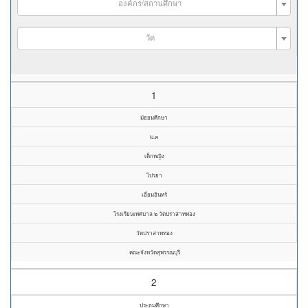
องค์กร/สถานศึกษา
วัด
1
มัธยมศึกษา
ม.๓
เด็กหญิง
ไปรยา
เอี่ยมอินทร์
โรงเรียนเทศบาล ๒ วัดปราสาททอง
วัดปราสาททอง
คณะจังหวัดสุพรรณบุรี
2
ประถมศึกษา