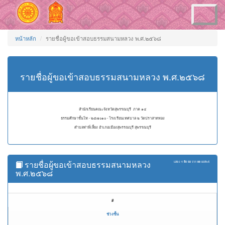
Toggle
navigation
หน้าหลัก
รายชื่อผู้ขอเข้าสอบธรรมสนามหลวง พ.ศ.๒๕๖๘
รายชื่อผู้ขอเข้าสอบธรรมสนามหลวง พ.ศ.๒๕๖๘
สำนักเรียนคณะจังหวัดสุพรรณบุรี ภาค ๑๔
ธรรมศึกษาชั้นโท - ๒๕๗๐๑๐ - โรงเรียนเทศบาล ๒ วัดปราสาททอง
ตำบลท่าพี่เลี้ยง อำเภอเมืองสุพรรณบุรี สุพรรณบุรี
รายชื่อผู้ขอเข้าสอบธรรมสนามหลวง
แสดง
1 ถึง 50
จาก
88
ผลลัพธ์
พ.ศ.๒๕๖๘
#
ช่วงชั้น