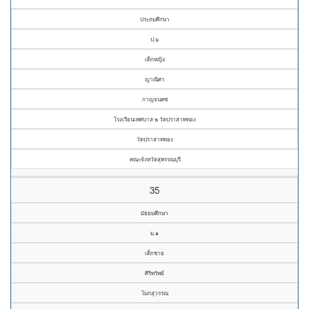
ประถมศึกษา
ป.๖
เด็กหญิง
ญาณิศา
กาญจนคช
โรงเรียนเทศบาล ๒ วัดปราสาททอง
วัดปราสาททอง
คณะจังหวัดสุพรรณบุรี
35
มัธยมศึกษา
ม.๑
เด็กชาย
ศิริทรัพย์
โมกสุวรรณ