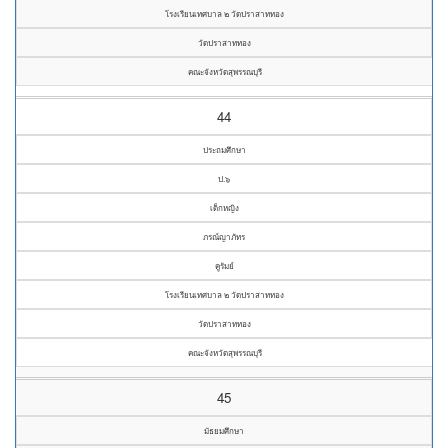
โรงเรียนเทศบาล ๒ วัดปราสาททอง
วัดปราสาททอง
คณะจังหวัดสุพรรณบุรี
44
ประถมศึกษา
ป.๖
เด็กหญิง
ภรณ์ญาภัทร
คูรัมย์
โรงเรียนเทศบาล ๒ วัดปราสาททอง
วัดปราสาททอง
คณะจังหวัดสุพรรณบุรี
45
มัธยมศึกษา