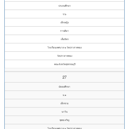
ประถมศึกษา
ป.๖
เด็กหญิง
กานติมา
เต็มจิตร
โรงเรียนเทศบาล ๒ วัดปราสาททอง
วัดปราสาททอง
คณะจังหวัดสุพรรณบุรี
27
มัธยมศึกษา
ม.๑
เด็กชาย
นาวิน
พุทธเจริญ
โรงเรียนเทศบาล ๒ วัดปราสาททอง