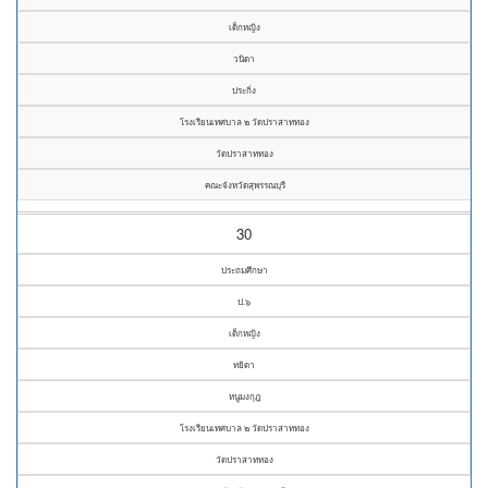
เด็กหญิง
วนิดา
ประกิ่ง
โรงเรียนเทศบาล ๒ วัดปราสาททอง
วัดปราสาททอง
คณะจังหวัดสุพรรณบุรี
30
ประถมศึกษา
ป.๖
เด็กหญิง
ทยิดา
หนูมงกุฎ
โรงเรียนเทศบาล ๒ วัดปราสาททอง
วัดปราสาททอง