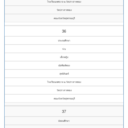
โรงเรียนเทศบาล ๒ วัดปราสาททอง
วัดปราสาททอง
คณะจังหวัดสุพรรณบุรี
36
ประถมศึกษา
ป.๖
เด็กหญิง
ณัสพิมพ์ทอง
สุขนิรันดร์
โรงเรียนเทศบาล ๒ วัดปราสาททอง
วัดปราสาททอง
คณะจังหวัดสุพรรณบุรี
37
มัธยมศึกษา