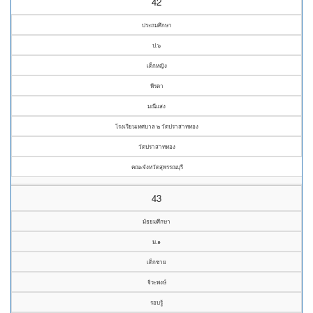
42
ประถมศึกษา
ป.๖
เด็กหญิง
พีรดา
มณีแสง
โรงเรียนเทศบาล ๒ วัดปราสาททอง
วัดปราสาททอง
คณะจังหวัดสุพรรณบุรี
43
มัธยมศึกษา
ม.๑
เด็กชาย
จิระพงษ์
รอบรู้