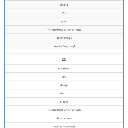
เด็กชาย
รวิน
อุ่มสุข
โรงเรียนเทศบาล ๒ วัดปราสาททอง
วัดปราสาททอง
คณะจังหวัดสุพรรณบุรี
22
ประถมศึกษา
ป.๖
เด็กหญิง
ชนิดาภา
ชาวอุทัย
โรงเรียนเทศบาล ๒ วัดปราสาททอง
วัดปราสาททอง
คณะจังหวัดสุพรรณบุรี