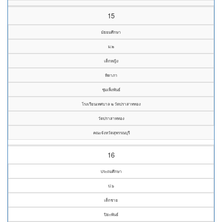
15
มัธยมศึกษา
ม.๒
เด็กหญิง
ทิดาภา
ชุ่มเพ็งพันธ์
โรงเรียนเทศบาล ๒ วัดปราสาททอง
วัดปราสาททอง
คณะจังหวัดสุพรรณบุรี
16
ประถมศึกษา
ป.๖
เด็กชาย
ปิยะพันธ์