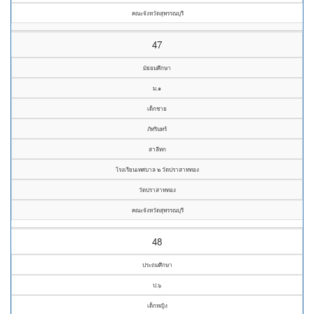
คณะจังหวัดสุพรรณบุรี
47
มัธยมศึกษา
ม.๑
เด็กชาย
ภัทรินทร์
สาลีทก
โรงเรียนเทศบาล ๒ วัดปราสาททอง
วัดปราสาททอง
คณะจังหวัดสุพรรณบุรี
48
ประถมศึกษา
ป.๖
เด็กหญิง