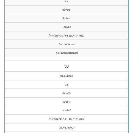
ม.๑
เด็กชาย
พีรพัฒน์
เกตุนุตร
โรงเรียนเทศบาล ๒ วัดปราสาททอง
วัดปราสาททอง
คณะจังหวัดสุพรรณบุรี
38
ประถมศึกษา
ป.๖
เด็กหญิง
ณิชชา
จาดใจดี
โรงเรียนเทศบาล ๒ วัดปราสาททอง
วัดปราสาททอง