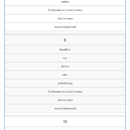
เทศนิยม
โรงเรียนเทศบาล ๒ วัดปราสาททอง
วัดปราสาททอง
คณะจังหวัดสุพรรณบุรี
9
มัธยมศึกษา
ม.๒
เด็กชาย
อชิระ
รุ่งเรืองด้วยบุญ
โรงเรียนเทศบาล ๒ วัดปราสาททอง
วัดปราสาททอง
คณะจังหวัดสุพรรณบุรี
10