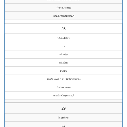
วัดปราสาททอง
คณะจังหวัดสุพรรณบุรี
28
ประถมศึกษา
ป.๖
เด็กหญิง
ศรัณย์พร
สุขโสม
โรงเรียนเทศบาล ๒ วัดปราสาททอง
วัดปราสาททอง
คณะจังหวัดสุพรรณบุรี
29
มัธยมศึกษา
ม.๑