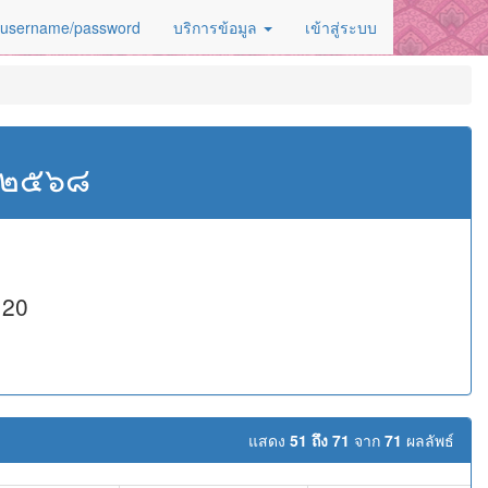
 username/password
บริการข้อมูล
เข้าสู่ระบบ
ศ.๒๕๖๘
 20
แสดง
51 ถึง 71
จาก
71
ผลลัพธ์