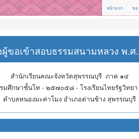
หน้าแรก
ขอ
่อผู้ขอเข้าสอบธรรมสนามหลวง พ.
สำนักเรียนคณะจังหวัดสุพรรณบุรี ภาค ๑๔
รมศึกษาชั้นโท - ๒๕๗๐๕๘ - โรงเรียนไทยรัฐวิทยา
ตำบลหนองมะค่าโมง อำเภอด่านช้าง สุพรรณบุรี