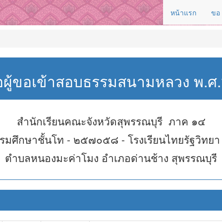
หน้าแรก
ขอ
่อผู้ขอเข้าสอบธรรมสนามหลวง พ.
สำนักเรียนคณะจังหวัดสุพรรณบุรี ภาค ๑๔
รมศึกษาชั้นโท - ๒๕๗๐๕๘ - โรงเรียนไทยรัฐวิทยา
ตำบลหนองมะค่าโมง อำเภอด่านช้าง สุพรรณบุรี