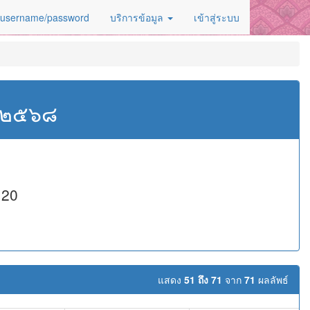
 username/password
บริการข้อมูล
เข้าสู่ระบบ
ศ.๒๕๖๘
 20
แสดง
51 ถึง 71
จาก
71
ผลลัพธ์