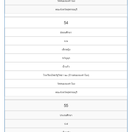
วัดหนองมะค่าโมง
คณะจังหวัดสุพรรณบุรี
54
มัธยมศึกษา
ม.๒
เด็กหญิง
ขวัญมุก
น้ำแก้ว
โรงเรียนไทยรัฐวิทยา ๒๐ (บ้านหนองมะค่าโมง)
วัดหนองมะค่าโมง
คณะจังหวัดสุพรรณบุรี
55
ประถมศึกษา
ป.๕