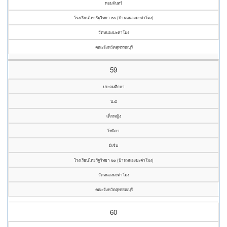
หอมจันทร์
โรงเรียนไทยรัฐวิทยา ๒๐ (บ้านหนองมะค่าโมง)
วัดหนองมะค่าโมง
คณะจังหวัดสุพรรณบุรี
59
ประถมศึกษา
ป.๕
เด็กหญิง
โชติกา
มิเจิม
โรงเรียนไทยรัฐวิทยา ๒๐ (บ้านหนองมะค่าโมง)
วัดหนองมะค่าโมง
คณะจังหวัดสุพรรณบุรี
60