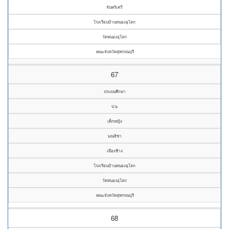
จันทร์เทวี
โรงเรียนบ้านหนองอุโลก
วัดหนองอุโลก
คณะจังหวัดสุพรรณบุรี
67
ประถมศึกษา
ป.๖
เด็กหญิง
มณธิชา
เมืองช้าง
โรงเรียนบ้านหนองอุโลก
วัดหนองอุโลก
คณะจังหวัดสุพรรณบุรี
68