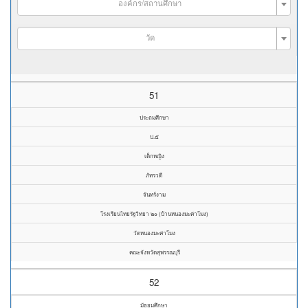
องค์กร/สถานศึกษา
วัด
51
ประถมศึกษา
ป.๕
เด็กหญิง
ภัทรวดี
จันทร์งาม
โรงเรียนไทยรัฐวิทยา ๒๐ (บ้านหนองมะค่าโมง)
วัดหนองมะค่าโมง
คณะจังหวัดสุพรรณบุรี
52
มัธยมศึกษา