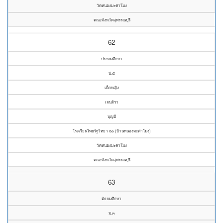
วัดหนองมะค่าโมง
คณะจังหวัดสุพรรณบุรี
62
ประถมศึกษา
ป.๕
เด็กหญิง
เจนจิรา
บุญมี
โรงเรียนไทยรัฐวิทยา ๒๐ (บ้านหนองมะค่าโมง)
วัดหนองมะค่าโมง
คณะจังหวัดสุพรรณบุรี
63
มัธยมศึกษา
ม.๓