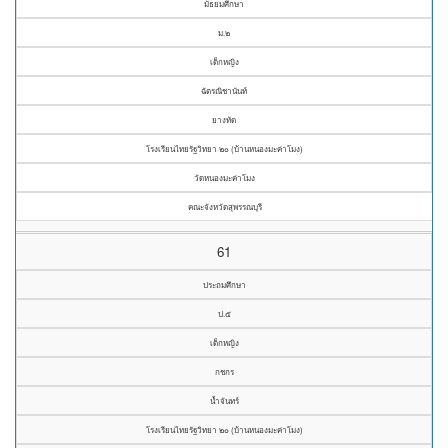
มัธยมศึกษา
ม.๒
เด็กหญิง
ฉัตรณิชานันท์
ยางทัด
โรงเรียนไทยรัฐวิทยา ๒๐ (บ้านหนองมะค่าโมง)
วัดหนองมะค่าโมง
คณะจังหวัดสุพรรณบุรี
61
ประถมศึกษา
ป.๕
เด็กหญิง
กชกร
น้ำจันทร์
โรงเรียนไทยรัฐวิทยา ๒๐ (บ้านหนองมะค่าโมง)