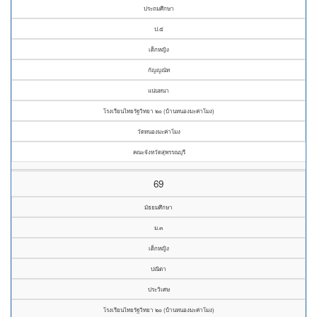
ประถมศึกษา
ป.๕
เด็กหญิง
กัญญณัท
แน่นหนา
โรงเรียนไทยรัฐวิทยา ๒๐ (บ้านหนองมะค่าโมง)
วัดหนองมะค่าโมง
คณะจังหวัดสุพรรณบุรี
69
มัธยมศึกษา
ม.๓
เด็กหญิง
ปณิตา
ประวิเศษ
โรงเรียนไทยรัฐวิทยา ๒๐ (บ้านหนองมะค่าโมง)