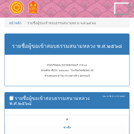
Toggle
navigation
หน้าหลัก
รายชื่อผู้ขอเข้าสอบธรรมสนามหลวง พ.ศ.๒๕๖๘
รายชื่อผู้ขอเข้าสอบธรรมสนามหลวง พ.ศ.๒๕๖๘
สำนักเรียนคณะจังหวัดสุพรรณบุรี ภาค ๑๔
ธรรมศึกษาชั้นโท - ๒๕๗๐๕๘ - โรงเรียนไทยรัฐวิทยา 20
ตำบลหนองมะค่าโมง อำเภอด่านช้าง สุพรรณบุรี
รายชื่อผู้ขอเข้าสอบธรรมสนามหลวง
แสดง
51 ถึง 71
จาก
71
ผลลัพธ์
พ.ศ.๒๕๖๘
#
ช่วงชั้น