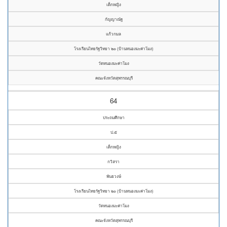
เด็กหญิง
กัญญาณัฐ
แก้วกมล
โรงเรียนไทยรัฐวิทยา ๒๐ (บ้านหนองมะค่าโมง)
วัดหนองมะค่าโมง
คณะจังหวัดสุพรรณบุรี
64
ประถมศึกษา
ป.๕
เด็กหญิง
กวิสรา
พันธวงษ์
โรงเรียนไทยรัฐวิทยา ๒๐ (บ้านหนองมะค่าโมง)
วัดหนองมะค่าโมง
คณะจังหวัดสุพรรณบุรี