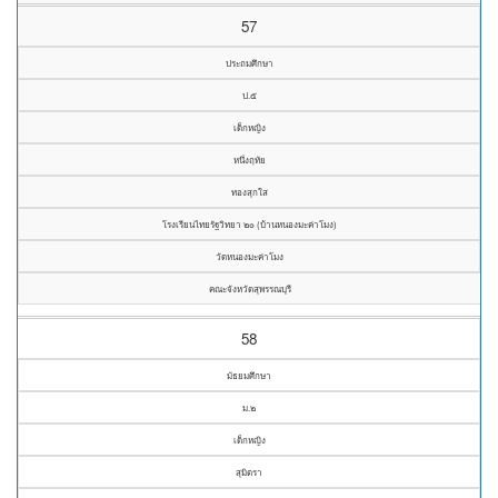
57
ประถมศึกษา
ป.๕
เด็กหญิง
หนึ่งฤทัย
ทองสุกใส
โรงเรียนไทยรัฐวิทยา ๒๐ (บ้านหนองมะค่าโมง)
วัดหนองมะค่าโมง
คณะจังหวัดสุพรรณบุรี
58
มัธยมศึกษา
ม.๒
เด็กหญิง
สุมิตรา