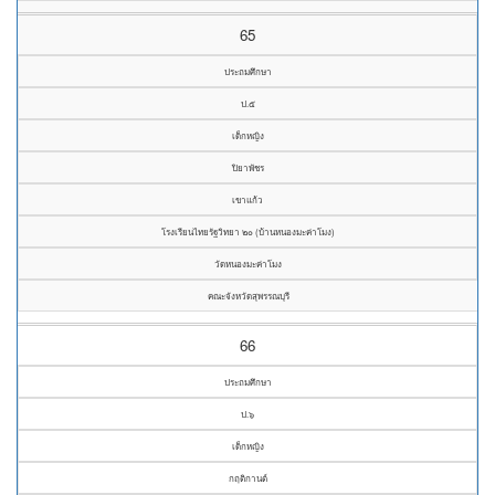
65
ประถมศึกษา
ป.๕
เด็กหญิง
ปิยาพัชร
เขาแก้ว
โรงเรียนไทยรัฐวิทยา ๒๐ (บ้านหนองมะค่าโมง)
วัดหนองมะค่าโมง
คณะจังหวัดสุพรรณบุรี
66
ประถมศึกษา
ป.๖
เด็กหญิง
กฤติกานต์