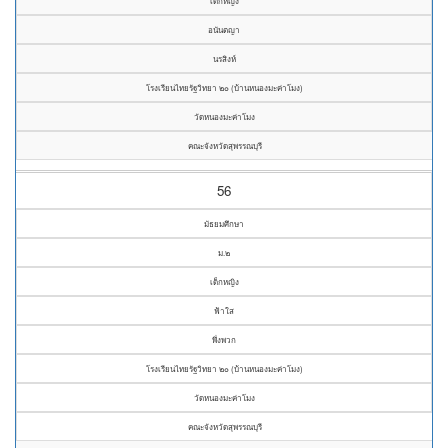
เด็กหญิง
อนันตญา
นรสิงห์
โรงเรียนไทยรัฐวิทยา ๒๐ (บ้านหนองมะค่าโมง)
วัดหนองมะค่าโมง
คณะจังหวัดสุพรรณบุรี
56
มัธยมศึกษา
ม.๒
เด็กหญิง
ฟ้าใส
พึ่งพวก
โรงเรียนไทยรัฐวิทยา ๒๐ (บ้านหนองมะค่าโมง)
วัดหนองมะค่าโมง
คณะจังหวัดสุพรรณบุรี