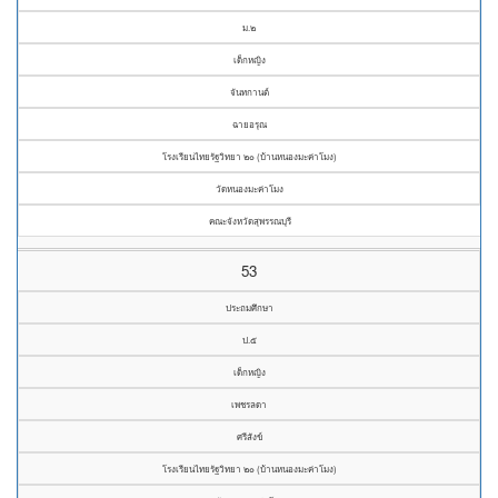
ม.๒
เด็กหญิง
จันทกานต์
ฉายอรุณ
โรงเรียนไทยรัฐวิทยา ๒๐ (บ้านหนองมะค่าโมง)
วัดหนองมะค่าโมง
คณะจังหวัดสุพรรณบุรี
53
ประถมศึกษา
ป.๕
เด็กหญิง
เพชรลดา
ศรีสังข์
โรงเรียนไทยรัฐวิทยา ๒๐ (บ้านหนองมะค่าโมง)