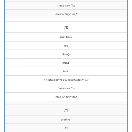
วัดหนองมะค่าโมง
คณะจังหวัดสุพรรณบุรี
70
มัธยมศึกษา
ม.๒
เด็กหญิง
กรพินธุ์
โถเล็ก
โรงเรียนไทยรัฐวิทยา ๒๐ (บ้านหนองมะค่าโมง)
วัดหนองมะค่าโมง
คณะจังหวัดสุพรรณบุรี
71
อุดมศึกษา
ครู