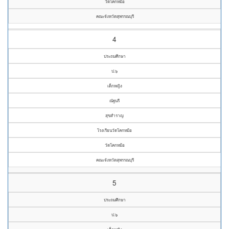
วัดโคกหม้อ
คณะจังหวัดสุพรรณบุรี
4
ประถมศึกษา
ป.๖
เด็กหญิง
ณัฐนรี
สุขสำราญ
โรงเรียนวัดโคกหม้อ
วัดโคกหม้อ
คณะจังหวัดสุพรรณบุรี
5
ประถมศึกษา
ป.๖