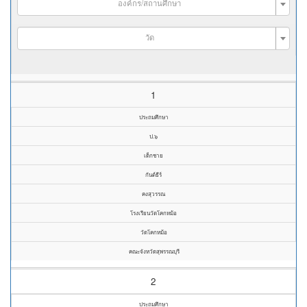
องค์กร/สถานศึกษา
วัด
1
ประถมศึกษา
ป.๖
เด็กชาย
กันต์ธีร์
คงสุวรรณ
โรงเรียนวัดโคกหม้อ
วัดโคกหม้อ
คณะจังหวัดสุพรรณบุรี
2
ประถมศึกษา