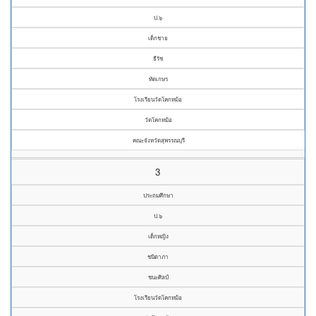
ป.๖
เด็กชาย
ธีรัช
ทัดเกษร
โรงเรียนวัดโคกหม้อ
วัดโคกหม้อ
คณะจังหวัดสุพรรณบุรี
3
ประถมศึกษา
ป.๖
เด็กหญิง
ชนิดาภา
ชนะศิลป์
โรงเรียนวัดโคกหม้อ