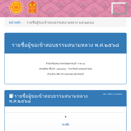
Toggle
navigation
หน้าหลัก
รายชื่อผู้ขอเข้าสอบธรรมสนามหลวง พ.ศ.๒๕๖๘
รายชื่อผู้ขอเข้าสอบธรรมสนามหลวง พ.ศ.๒๕๖๘
สำนักเรียนคณะจังหวัดสุพรรณบุรี ภาค ๑๔
ธรรมศึกษาชั้นโท - ๒๕๗๑๒๔ - โรงเรียนบ้านหนองบัวทอง
ตำบลกระเสียว อำเภอสามชุก สุพรรณบุรี
รายชื่อผู้ขอเข้าสอบธรรมสนามหลวง
แสดง
1 ถึง 6
จาก
6
ผลลัพธ์
พ.ศ.๒๕๖๘
#
ช่วงชั้น