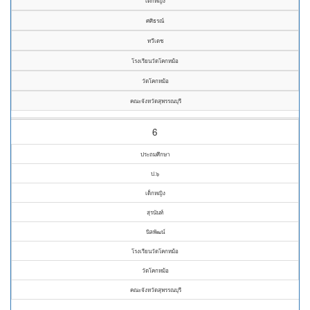
เด็กหญิง
ศศิธรณ์
ทวีเดช
โรงเรียนวัดโคกหม้อ
วัดโคกหม้อ
คณะจังหวัดสุพรรณบุรี
6
ประถมศึกษา
ป.๖
เด็กหญิง
สุรนันท์
นิลพัฒน์
โรงเรียนวัดโคกหม้อ
วัดโคกหม้อ
คณะจังหวัดสุพรรณบุรี