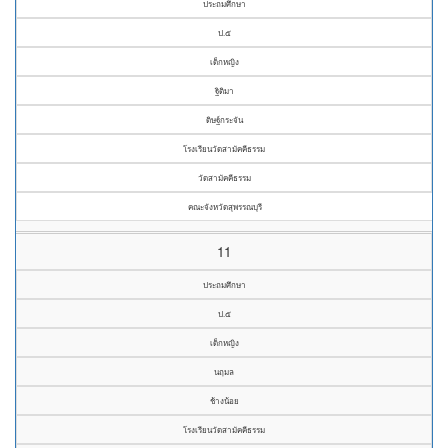
ประถมศึกษา
ป.๕
เด็กหญิง
ฐิติมา
ดิษฐ์กระจัน
โรงเรียนวัดสามัคคีธรรม
วัดสามัคคีธรรม
คณะจังหวัดสุพรรณบุรี
11
ประถมศึกษา
ป.๕
เด็กหญิง
นฤมล
ช้างน้อย
โรงเรียนวัดสามัคคีธรรม