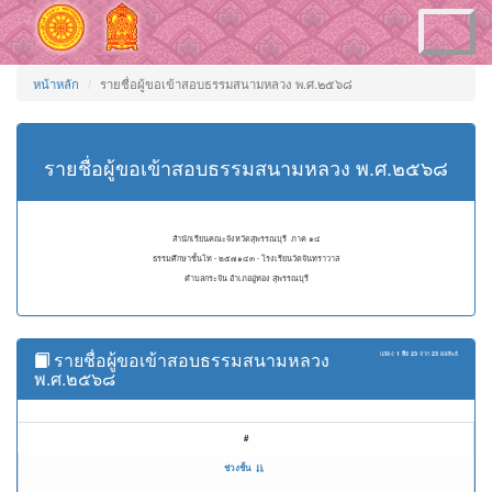
Toggle
navigation
หน้าหลัก
รายชื่อผู้ขอเข้าสอบธรรมสนามหลวง พ.ศ.๒๕๖๘
รายชื่อผู้ขอเข้าสอบธรรมสนามหลวง พ.ศ.๒๕๖๘
สำนักเรียนคณะจังหวัดสุพรรณบุรี ภาค ๑๔
ธรรมศึกษาชั้นโท - ๒๕๗๑๔๓ - โรงเรียนวัดจันทราวาส
ตำบลกระจัน อำเภออู่ทอง สุพรรณบุรี
รายชื่อผู้ขอเข้าสอบธรรมสนามหลวง
แสดง
1 ถึง 23
จาก
23
ผลลัพธ์
พ.ศ.๒๕๖๘
#
ช่วงชั้น