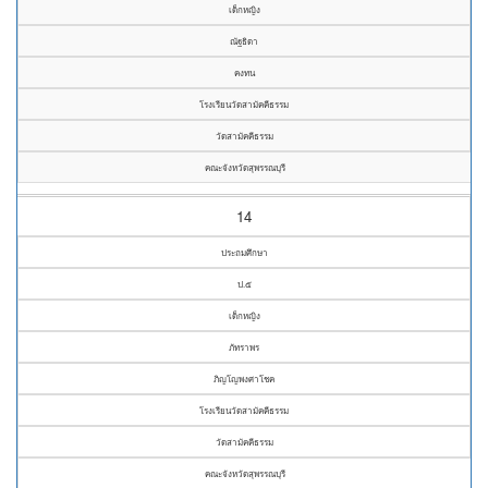
เด็กหญิง
ณัฐธิดา
คงทน
โรงเรียนวัดสามัคคีธรรม
วัดสามัคคีธรรม
คณะจังหวัดสุพรรณบุรี
14
ประถมศึกษา
ป.๕
เด็กหญิง
ภัทราพร
ภิญโญพงศาโชค
โรงเรียนวัดสามัคคีธรรม
วัดสามัคคีธรรม
คณะจังหวัดสุพรรณบุรี