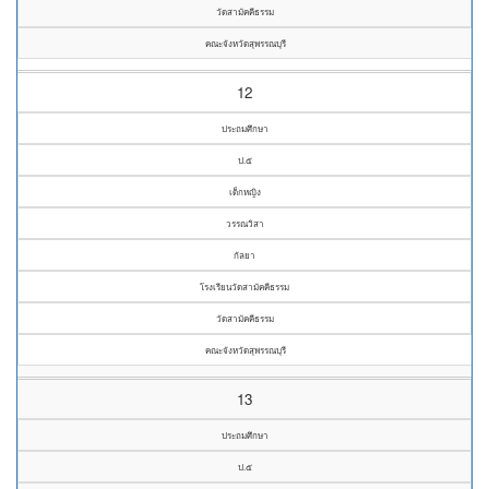
วัดสามัคคีธรรม
คณะจังหวัดสุพรรณบุรี
12
ประถมศึกษา
ป.๕
เด็กหญิง
วรรณวิสา
กัลยา
โรงเรียนวัดสามัคคีธรรม
วัดสามัคคีธรรม
คณะจังหวัดสุพรรณบุรี
13
ประถมศึกษา
ป.๕