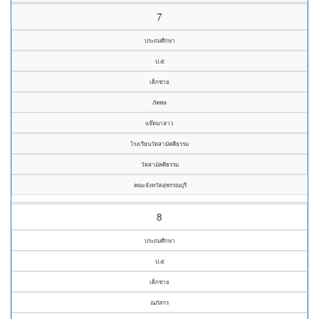
7
ประถมศึกษา
ป.๕
เด็กชาย
ภัคพล
แจ๊ดนาลาว
โรงเรียนวัดสามัคคีธรรม
วัดสามัคคีธรรม
คณะจังหวัดสุพรรณบุรี
8
ประถมศึกษา
ป.๕
เด็กชาย
ณภัสกร