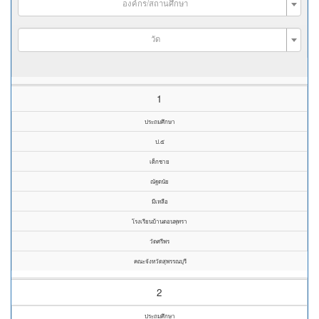
องค์กร/สถานศึกษา
วัด
1
ประถมศึกษา
ป.๕
เด็กชาย
ณัฐดนัย
มีเหลือ
โรงเรียนบ้านดอนพุทรา
วัดศรีพร
คณะจังหวัดสุพรรณบุรี
2
ประถมศึกษา