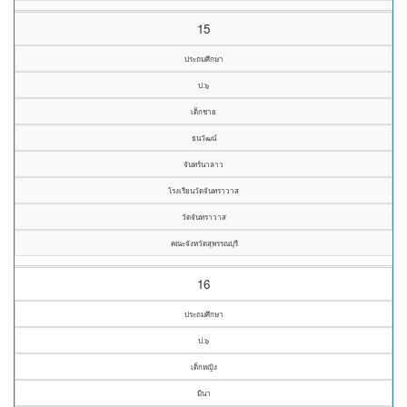
15
ประถมศึกษา
ป.๖
เด็กชาย
ธนวัฒน์
จันทร์นาลาว
โรงเรียนวัดจันทราวาส
วัดจันทราวาส
คณะจังหวัดสุพรรณบุรี
16
ประถมศึกษา
ป.๖
เด็กหญิง
มีนา