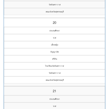
วัดจันทราวาส
คณะจังหวัดสุพรรณบุรี
20
ประถมศึกษา
ป.๕
เด็กหญิง
กัญญาภัค
ศรีถัน
โรงเรียนวัดจันทราวาส
วัดจันทราวาส
คณะจังหวัดสุพรรณบุรี
21
ประถมศึกษา
ป.๕