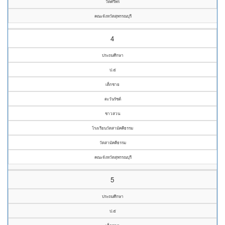
วัดศรีพร
คณะจังหวัดสุพรรณบุรี
4
ประถมศึกษา
ป.๕
เด็กชาย
ตะวันรัชต์
ชาวสวน
โรงเรียนวัดสามัคคีธรรม
วัดสามัคคีธรรม
คณะจังหวัดสุพรรณบุรี
5
ประถมศึกษา
ป.๕