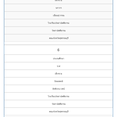
เด็กชาย
นรากร
เอี่ยมสุวรรณ
โรงเรียนวัดสามัคคีธรรม
วัดสามัคคีธรรม
คณะจังหวัดสุพรรณบุรี
6
ประถมศึกษา
ป.๕
เด็กชาย
ปัณณพงษ์
อิทธิประเวศน์
โรงเรียนวัดสามัคคีธรรม
วัดสามัคคีธรรม
คณะจังหวัดสุพรรณบุรี