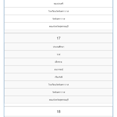
ทองประศรี
โรงเรียนวัดจันทราวาส
วัดจันทราวาส
คณะจังหวัดสุพรรณบุรี
17
ประถมศึกษา
ป.๕
เด็กชาย
ธนวรรธน์
เรืองรังษี
โรงเรียนวัดจันทราวาส
วัดจันทราวาส
คณะจังหวัดสุพรรณบุรี
18