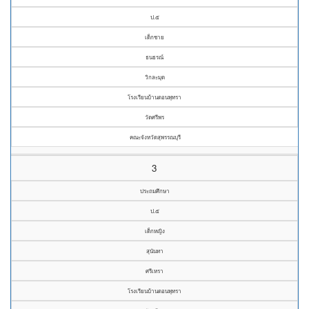
ป.๕
เด็กชาย
ธนธรณ์
วิกละมุด
โรงเรียนบ้านดอนพุทรา
วัดศรีพร
คณะจังหวัดสุพรรณบุรี
3
ประถมศึกษา
ป.๕
เด็กหญิง
สุนันทา
ศรีเหรา
โรงเรียนบ้านดอนพุทรา