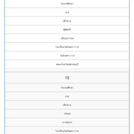
ประถมศึกษา
ป.๕
เด็กชาย
ฐิติศักดิ์
เอี่ยมสุวรรณ
โรงเรียนวัดจันทราวาส
วัดจันทราวาส
คณะจังหวัดสุพรรณบุรี
19
ประถมศึกษา
ป.๕
เด็กชาย
วรินทร
อาจมังกร
โรงเรียนวัดจันทราวาส