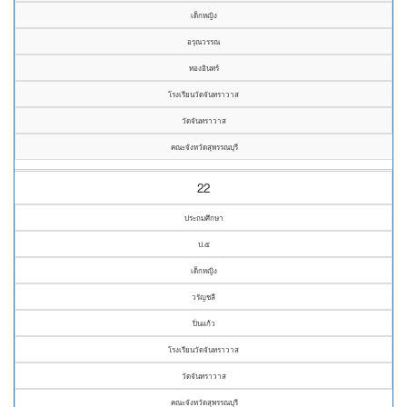
เด็กหญิง
อรุณวรรณ
ทองอินทร์
โรงเรียนวัดจันทราวาส
วัดจันทราวาส
คณะจังหวัดสุพรรณบุรี
22
ประถมศึกษา
ป.๕
เด็กหญิง
วรัญชลี
ปิ่นแก้ว
โรงเรียนวัดจันทราวาส
วัดจันทราวาส
คณะจังหวัดสุพรรณบุรี