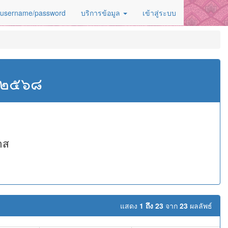
 username/password
บริการข้อมูล
เข้าสู่ระบบ
ศ.๒๕๖๘
าส
แสดง
1 ถึง 23
จาก
23
ผลลัพธ์