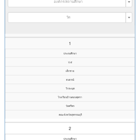
องค์กร/สถานศึกษา
วัด
1
ประถมศึกษา
ป.๕
เด็กชาย
ธนธรณ์
วิกละมุด
โรงเรียนบ้านดอนพุทรา
วัดศรีพร
คณะจังหวัดสุพรรณบุรี
2
ประถมศึกษา