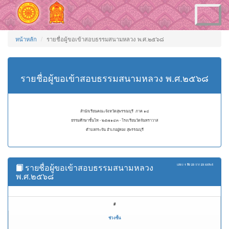
Toggle
navigation
หน้าหลัก
รายชื่อผู้ขอเข้าสอบธรรมสนามหลวง พ.ศ.๒๕๖๘
รายชื่อผู้ขอเข้าสอบธรรมสนามหลวง พ.ศ.๒๕๖๘
สำนักเรียนคณะจังหวัดสุพรรณบุรี ภาค ๑๔
ธรรมศึกษาชั้นโท - ๒๕๗๑๔๓ - โรงเรียนวัดจันทราวาส
ตำบลกระจัน อำเภออู่ทอง สุพรรณบุรี
รายชื่อผู้ขอเข้าสอบธรรมสนามหลวง
แสดง
1 ถึง 23
จาก
23
ผลลัพธ์
พ.ศ.๒๕๖๘
#
ช่วงชั้น