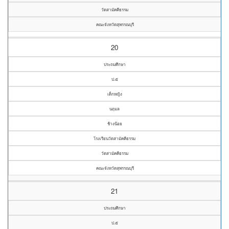
วัดสามัคคีธรรม
คณะจังหวัดสุพรรณบุรี
20
ประถมศึกษา
ป.๕
เด็กหญิง
นฤมล
ช้างน้อย
โรงเรียนวัดสามัคคีธรรม
วัดสามัคคีธรรม
คณะจังหวัดสุพรรณบุรี
21
ประถมศึกษา
ป.๕