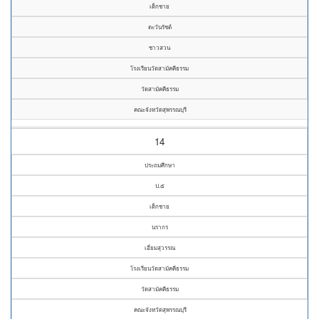
เด็กชาย
ตะวันรัชต์
ชาวสวน
โรงเรียนวัดสามัคคีธรรม
วัดสามัคคีธรรม
คณะจังหวัดสุพรรณบุรี
14
ประถมศึกษา
ป.๕
เด็กชาย
นรากร
เอี่ยมสุวรรณ
โรงเรียนวัดสามัคคีธรรม
วัดสามัคคีธรรม
คณะจังหวัดสุพรรณบุรี