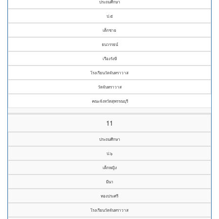
ประถมศึกษา
ป.๕
เด็กชาย
ธนวรรธน์
เรืองรังษี
โรงเรียนวัดจันทราวาส
วัดจันทราวาส
คณะจังหวัดสุพรรณบุรี
11
ประถมศึกษา
ป.๖
เด็กหญิง
มีนา
ทองประศรี
โรงเรียนวัดจันทราวาส