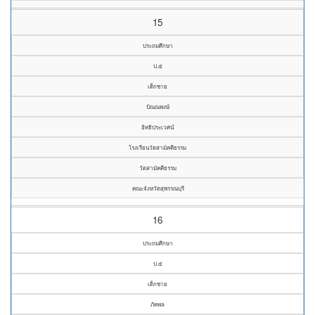
15
ประถมศึกษา
ป.๕
เด็กชาย
ปัณณพงษ์
อิทธิประเวศน์
โรงเรียนวัดสามัคคีธรรม
วัดสามัคคีธรรม
คณะจังหวัดสุพรรณบุรี
16
ประถมศึกษา
ป.๕
เด็กชาย
ภัคพล