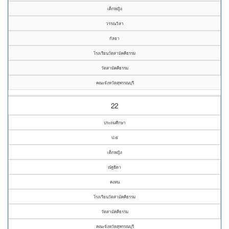
เด็กหญิง
วรรณวิสา
กัลยา
โรงเรียนวัดสามัคคีธรรม
วัดสามัคคีธรรม
คณะจังหวัดสุพรรณบุรี
22
ประถมศึกษา
ป.๕
เด็กหญิง
ณัฐธิดา
คงทน
โรงเรียนวัดสามัคคีธรรม
วัดสามัคคีธรรม
คณะจังหวัดสุพรรณบุรี