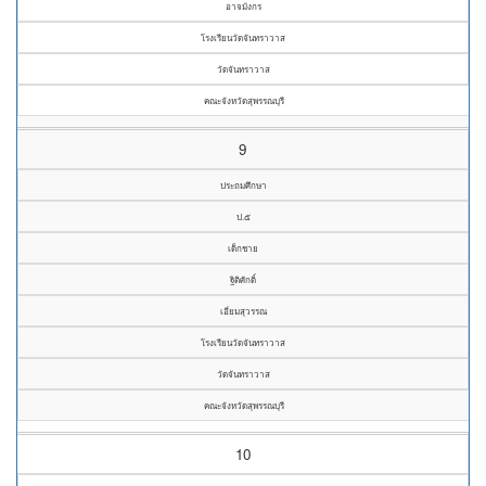
อาจมังกร
โรงเรียนวัดจันทราวาส
วัดจันทราวาส
คณะจังหวัดสุพรรณบุรี
9
ประถมศึกษา
ป.๕
เด็กชาย
ฐิติศักดิ์
เอี่ยมสุวรรณ
โรงเรียนวัดจันทราวาส
วัดจันทราวาส
คณะจังหวัดสุพรรณบุรี
10