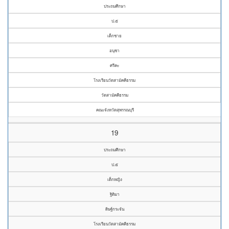
ประถมศึกษา
ป.๕
เด็กชาย
อนุชา
ศรีคะ
โรงเรียนวัดสามัคคีธรรม
วัดสามัคคีธรรม
คณะจังหวัดสุพรรณบุรี
19
ประถมศึกษา
ป.๕
เด็กหญิง
ฐิติมา
ดิษฐ์กระจัน
โรงเรียนวัดสามัคคีธรรม