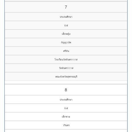
7
ประถมศึกษา
ป.๕
เด็กหญิง
กัญญาภัค
ศรีถัน
โรงเรียนวัดจันทราวาส
วัดจันทราวาส
คณะจังหวัดสุพรรณบุรี
8
ประถมศึกษา
ป.๕
เด็กชาย
วรินทร