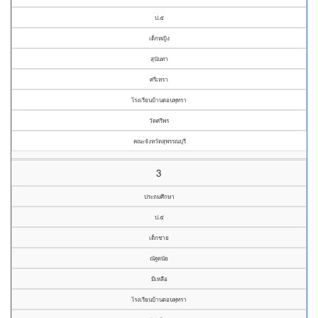
ป.๕
เด็กหญิง
สุนันทา
ศรีเหรา
โรงเรียนบ้านดอนพุทรา
วัดศรีพร
คณะจังหวัดสุพรรณบุรี
3
ประถมศึกษา
ป.๕
เด็กชาย
ณัฐดนัย
มีเหลือ
โรงเรียนบ้านดอนพุทรา