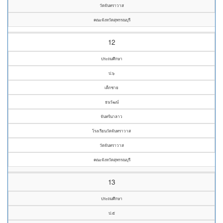
วัดจันทราวาส
คณะจังหวัดสุพรรณบุรี
12
ประถมศึกษา
ป.๖
เด็กชาย
ธนวัฒน์
จันทร์นาลาว
โรงเรียนวัดจันทราวาส
วัดจันทราวาส
คณะจังหวัดสุพรรณบุรี
13
ประถมศึกษา
ป.๕