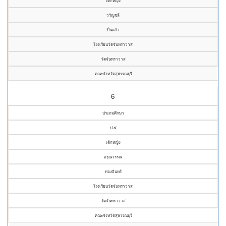
เด็กหญิง
วรัญชลี
ปิ่นแก้ว
โรงเรียนวัดจันทราวาส
วัดจันทราวาส
คณะจังหวัดสุพรรณบุรี
6
ประถมศึกษา
ป.๕
เด็กหญิง
อรุณวรรณ
ทองอินทร์
โรงเรียนวัดจันทราวาส
วัดจันทราวาส
คณะจังหวัดสุพรรณบุรี