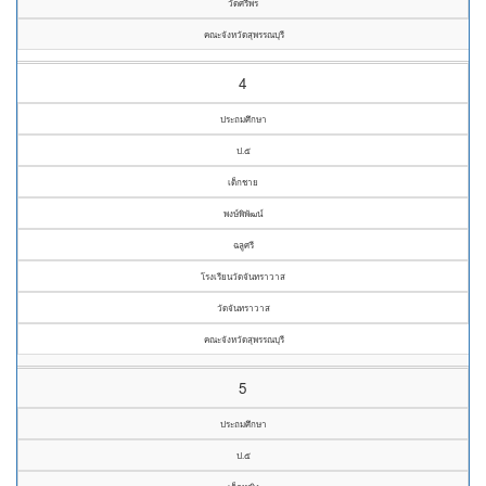
วัดศรีพร
คณะจังหวัดสุพรรณบุรี
4
ประถมศึกษา
ป.๕
เด็กชาย
พงษ์พิพัฒน์
ฉลูศรี
โรงเรียนวัดจันทราวาส
วัดจันทราวาส
คณะจังหวัดสุพรรณบุรี
5
ประถมศึกษา
ป.๕