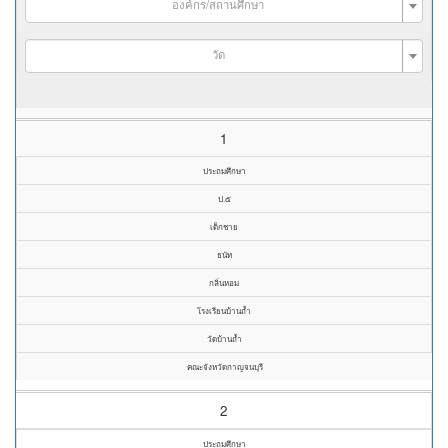
องค์กร/สถานศึกษา
วัด
1
ประถมศึกษา
ป.๕
เด็กชาย
ธนัท
กลิ่นหอม
โรงเรียนบ้านถ้ำ
วัดบ้านถ้ำ
คณะจังหวัดกาญจนบุรี
2
ประถมศึกษา