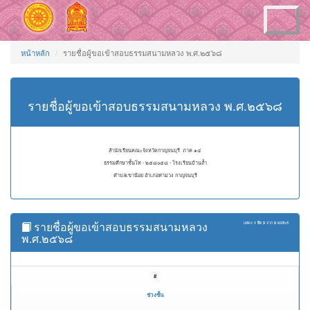
Toggle
navigation
หน้าหลัก
รายชื่อผู้ขอเข้าสอบธรรมสนามหลวง พ.ศ.๒๕๖๘
รายชื่อผู้ขอเข้าสอบธรรมสนามหลวง พ.ศ.๒๕๖๘
สำนักเรียนคณะจังหวัดกาญจนบุรี ภาค ๑๔
ธรรมศึกษาชั้นโท - ๒๕๘๐๕๘ - โรงเรียนบ้านถ้ำ
ตำบลเขาน้อย อำเภอท่าม่วง กาญจนบุรี
รายชื่อผู้ขอเข้าสอบธรรมสนามหลวง
แสดง
1 ถึง 9
จาก
9
ผลลัพธ์
พ.ศ.๒๕๖๘
#
ช่วงชั้น