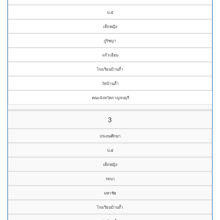
ป.๕
เด็กหญิง
ภูริชญา
แก้วเอี่ยม
โรงเรียนบ้านถ้ำ
วัดบ้านถ้ำ
คณะจังหวัดกาญจนบุรี
3
ประถมศึกษา
ป.๕
เด็กหญิง
รจนา
มหาชัย
โรงเรียนบ้านถ้ำ