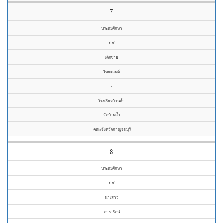
7
ประถมศึกษา
ป.๕
เด็กชาย
ไทยแลนด์
-
โรงเรียนบ้านถ้ำ
วัดบ้านถ้ำ
คณะจังหวัดกาญจนบุรี
8
ประถมศึกษา
ป.๕
นางสาว
ดารารัตน์