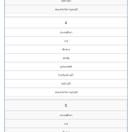
วัดบ้านถ้ำ
คณะจังหวัดกาญจนบุรี
4
ประถมศึกษา
ป.๕
เด็กชาย
ศุภณัฐ
บูรณะแพทย์
โรงเรียนบ้านถ้ำ
วัดบ้านถ้ำ
คณะจังหวัดกาญจนบุรี
5
ประถมศึกษา
ป.๕