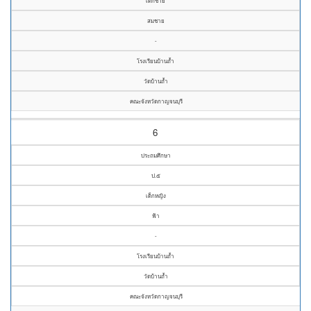
เด็กชาย
สมชาย
-
โรงเรียนบ้านถ้ำ
วัดบ้านถ้ำ
คณะจังหวัดกาญจนบุรี
6
ประถมศึกษา
ป.๕
เด็กหญิง
ฟ้า
-
โรงเรียนบ้านถ้ำ
วัดบ้านถ้ำ
คณะจังหวัดกาญจนบุรี