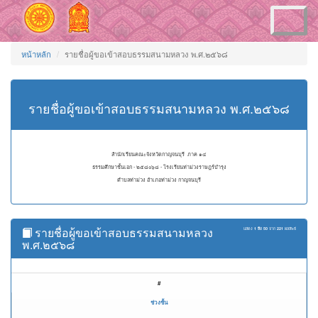
Toggle
navigation
หน้าหลัก
รายชื่อผู้ขอเข้าสอบธรรมสนามหลวง พ.ศ.๒๕๖๘
รายชื่อผู้ขอเข้าสอบธรรมสนามหลวง พ.ศ.๒๕๖๘
สำนักเรียนคณะจังหวัดกาญจนบุรี ภาค ๑๔
ธรรมศึกษาชั้นเอก - ๒๕๘๐๖๘ - โรงเรียนท่าม่วงราษฎร์บำรุง
ตำบลท่าม่วง อำเภอท่าม่วง กาญจนบุรี
รายชื่อผู้ขอเข้าสอบธรรมสนามหลวง
แสดง
1 ถึง 50
จาก
221
ผลลัพธ์
พ.ศ.๒๕๖๘
#
ช่วงชั้น