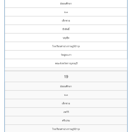
มัธยมศึกษา
ม.๓
เด็กชาย
ธีรสิทธิ์
บุญคุ้ม
โรงเรียนท่าม่วงราษฎร์บำรุง
วัดอู่ตะเภา
คณะจังหวัดกาญจนบุรี
19
มัธยมศึกษา
ม.๓
เด็กชาย
ภควีร์
ศรีเปรม
โรงเรียนท่าม่วงราษฎร์บำรุง