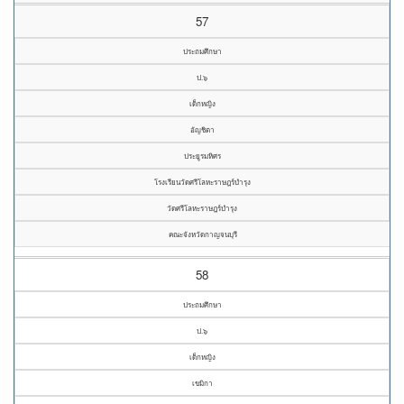
57
ประถมศึกษา
ป.๖
เด็กหญิง
อัญชิตา
ประยูรมหิศร
โรงเรียนวัดศรีโลหะราษฎร์บำรุง
วัดศรีโลหะราษฎร์บำรุง
คณะจังหวัดกาญจนบุรี
58
ประถมศึกษา
ป.๖
เด็กหญิง
เขมิกา