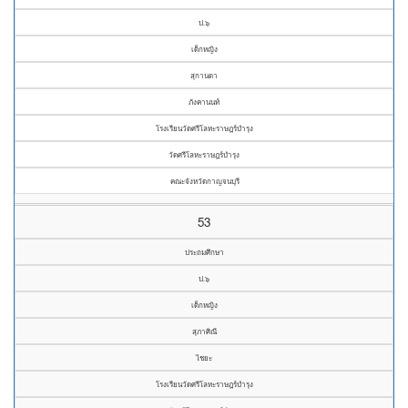
ป.๖
เด็กหญิง
สุกานดา
ภังคานนท์
โรงเรียนวัดศรีโลหะราษฎร์บำรุง
วัดศรีโลหะราษฎร์บำรุง
คณะจังหวัดกาญจนบุรี
53
ประถมศึกษา
ป.๖
เด็กหญิง
สุภาศิณี
ไชยะ
โรงเรียนวัดศรีโลหะราษฎร์บำรุง