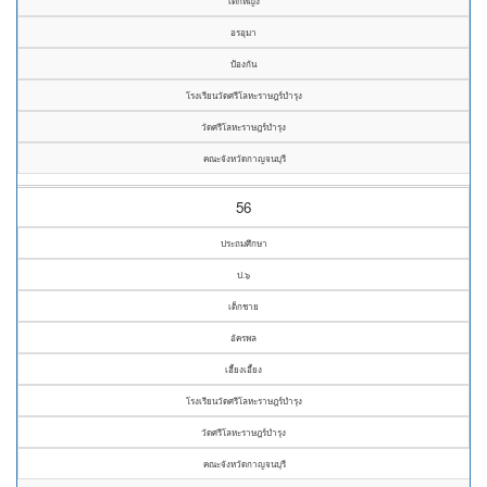
เด็กหญิง
อรอุมา
ป้องกัน
โรงเรียนวัดศรีโลหะราษฎร์บำรุง
วัดศรีโลหะราษฎร์บำรุง
คณะจังหวัดกาญจนบุรี
56
ประถมศึกษา
ป.๖
เด็กชาย
อัครพล
เฮี้ยงเอี้ยง
โรงเรียนวัดศรีโลหะราษฎร์บำรุง
วัดศรีโลหะราษฎร์บำรุง
คณะจังหวัดกาญจนบุรี