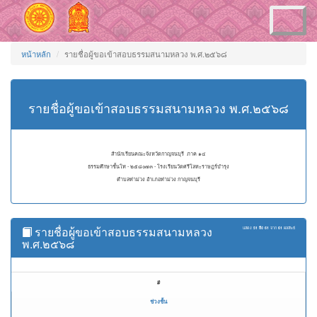
Toggle
navigation
หน้าหลัก
รายชื่อผู้ขอเข้าสอบธรรมสนามหลวง พ.ศ.๒๕๖๘
รายชื่อผู้ขอเข้าสอบธรรมสนามหลวง พ.ศ.๒๕๖๘
สำนักเรียนคณะจังหวัดกาญจนบุรี ภาค ๑๔
ธรรมศึกษาชั้นโท - ๒๕๘๐๗๓ - โรงเรียนวัดศรีโลหะราษฎร์บำรุง
ตำบลท่าม่วง อำเภอท่าม่วง กาญจนบุรี
รายชื่อผู้ขอเข้าสอบธรรมสนามหลวง
แสดง
51 ถึง 61
จาก
61
ผลลัพธ์
พ.ศ.๒๕๖๘
#
ช่วงชั้น