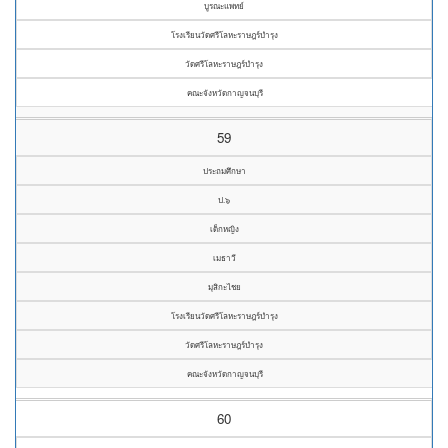
บูรณะแพทย์
โรงเรียนวัดศรีโลหะราษฎร์บำรุง
วัดศรีโลหะราษฎร์บำรุง
คณะจังหวัดกาญจนบุรี
59
ประถมศึกษา
ป.๖
เด็กหญิง
เมธาวี
มุสิกะไชย
โรงเรียนวัดศรีโลหะราษฎร์บำรุง
วัดศรีโลหะราษฎร์บำรุง
คณะจังหวัดกาญจนบุรี
60