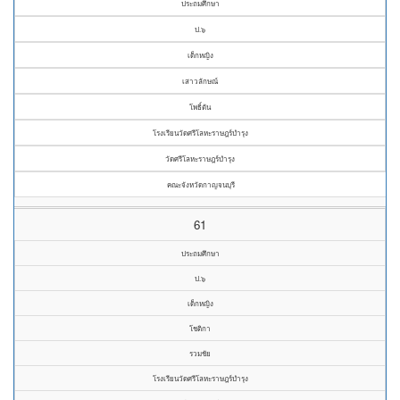
ประถมศึกษา
ป.๖
เด็กหญิง
เสาวลักษณ์
โพธิ์ตัน
โรงเรียนวัดศรีโลหะราษฎร์บำรุง
วัดศรีโลหะราษฎร์บำรุง
คณะจังหวัดกาญจนบุรี
61
ประถมศึกษา
ป.๖
เด็กหญิง
โชติกา
รวมชัย
โรงเรียนวัดศรีโลหะราษฎร์บำรุง