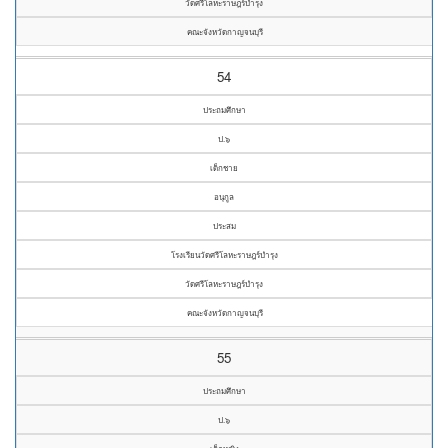
วัดศรีโลหะราษฎร์บำรุง
คณะจังหวัดกาญจนบุรี
54
ประถมศึกษา
ป.๖
เด็กชาย
อนุกูล
ประสม
โรงเรียนวัดศรีโลหะราษฎร์บำรุง
วัดศรีโลหะราษฎร์บำรุง
คณะจังหวัดกาญจนบุรี
55
ประถมศึกษา
ป.๖