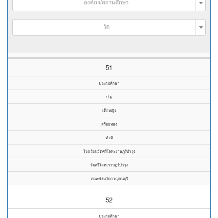
องค์กร/สถานศึกษา
วัด
51
ประถมศึกษา
ป.๖
เด็กหญิง
สร้อยทอง
คำดี
โรงเรียนวัดศรีโลหะราษฎร์บำรุง
วัดศรีโลหะราษฎร์บำรุง
คณะจังหวัดกาญจนบุรี
52
ประถมศึกษา