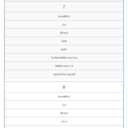
7
ประถมศึกษา
ป.๔
เด็กชาย
สหรัถ
ศุภกิจ
โรงเรียนวัดศรีสุวรรณาราม
วัดศรีสุวรรณาวาส
คณะจังหวัดกาญจนบุรี
8
ประถมศึกษา
ป.๔
เด็กชาย
กลาง