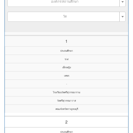
องค์กร/สถานศึกษา
วัด
1
ประถมศึกษา
ป.๔
เด็กหญิง
เพขร
-
โรงเรียนวัดศรีสุวรรณาราม
วัดศรีสุวรรณาวาส
คณะจังหวัดกาญจนบุรี
2
ประถมศึกษา