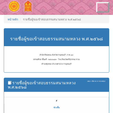
Toggle
navigation
หน้าหลัก
รายชื่อผู้ขอเข้าสอบธรรมสนามหลวง พ.ศ.๒๕๖๘
รายชื่อผู้ขอเข้าสอบธรรมสนามหลวง พ.ศ.๒๕๖๘
สำนักเรียนคณะจังหวัดกาญจนบุรี ภาค ๑๔
ธรรมศึกษาชั้นตรี - ๒๕๘๐๘๓ - โรงเรียนวัดศรีสุวรรณาราม
ตำบลทุ่งทอง อำเภอท่าม่วง กาญจนบุรี
รายชื่อผู้ขอเข้าสอบธรรมสนามหลวง
แสดง
1 ถึง 15
จาก
15
ผลลัพธ์
พ.ศ.๒๕๖๘
#
ช่วงชั้น