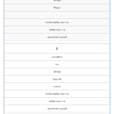
เด็กหญิง
จีรัญญา
-
โรงเรียนวัดศรีสุวรรณาราม
วัดศรีสุวรรณาวาส
คณะจังหวัดกาญจนบุรี
6
ประถมศึกษา
ป.๔
เด็กหญิง
กัญญาภัค
กระต่าย
โรงเรียนวัดศรีสุวรรณาราม
วัดศรีสุวรรณาวาส
คณะจังหวัดกาญจนบุรี