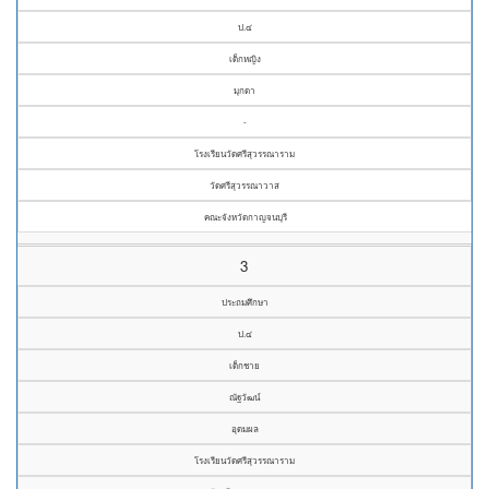
ป.๔
เด็กหญิง
มุกดา
-
โรงเรียนวัดศรีสุวรรณาราม
วัดศรีสุวรรณาวาส
คณะจังหวัดกาญจนบุรี
3
ประถมศึกษา
ป.๔
เด็กชาย
ณัฐวัฒน์
อุดมผล
โรงเรียนวัดศรีสุวรรณาราม