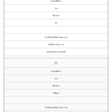
ประถมศึกษา
ป.๔
เด็กชาย
คง
-
โรงเรียนวัดศรีสุวรรณาราม
วัดศรีสุวรรณาวาส
คณะจังหวัดกาญจนบุรี
11
ประถมศึกษา
ป.๔
เด็กชาย
นิพัฒน์
-
โรงเรียนวัดศรีสุวรรณาราม