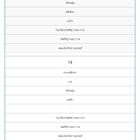
เด็กหญิง
หนึ่งธิดา
กุแก้ว
โรงเรียนวัดศรีสุวรรณาราม
วัดศรีสุวรรณาวาส
คณะจังหวัดกาญจนบุรี
14
ประถมศึกษา
ป.๔
เด็กหญิง
มอฟ้า
-
โรงเรียนวัดศรีสุวรรณาราม
วัดศรีสุวรรณาวาส
คณะจังหวัดกาญจนบุรี