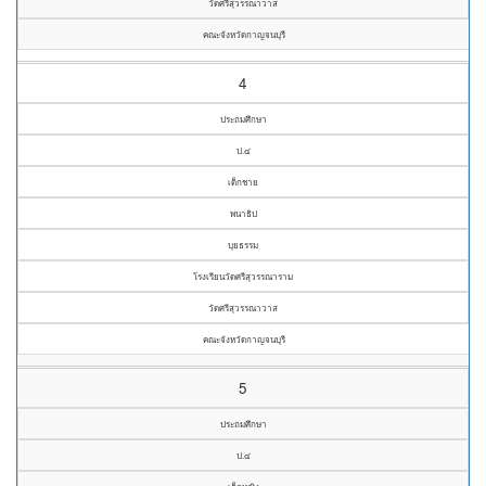
วัดศรีสุวรรณาวาส
คณะจังหวัดกาญจนบุรี
4
ประถมศึกษา
ป.๔
เด็กชาย
พนาธิป
บุยธรรม
โรงเรียนวัดศรีสุวรรณาราม
วัดศรีสุวรรณาวาส
คณะจังหวัดกาญจนบุรี
5
ประถมศึกษา
ป.๔