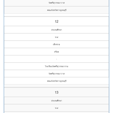
วัดศรีสุวรรณาวาส
คณะจังหวัดกาญจนบุรี
12
ประถมศึกษา
ป.๔
เด็กชาย
สร้อย
-
โรงเรียนวัดศรีสุวรรณาราม
วัดศรีสุวรรณาวาส
คณะจังหวัดกาญจนบุรี
13
ประถมศึกษา
ป.๔