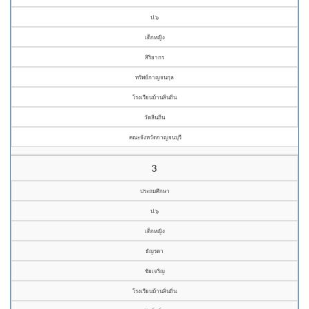
ป.๖
เด็กหญิง
สิริยากร
ทรัพย์กาญจนกุล
โรงเรียนบ้านลิ่นถิ่น
วัดลิ่นถิ่น
คณะจังหวัดกาญจนบุรี
3
ประถมศึกษา
ป.๖
เด็กหญิง
ธัญรดา
ชัยเจริญ
โรงเรียนบ้านลิ่นถิ่น