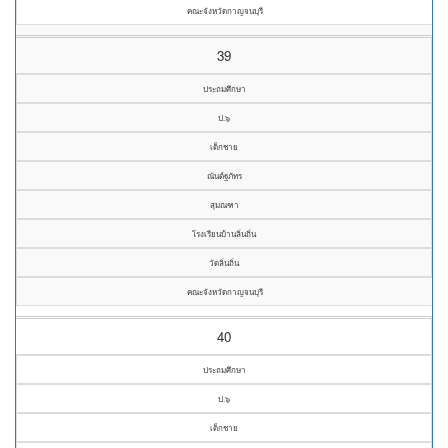
คณะจังหวัดกาญจนบุรี
39
ประถมศึกษา
ป.๖
เด็กชาย
ณันต์ฐภัทร
สุมณฑา
โรงเรียนบ้านลิ่นถิ่น
วัดลิ่นถิ่น
คณะจังหวัดกาญจนบุรี
40
ประถมศึกษา
ป.๖
เด็กชาย