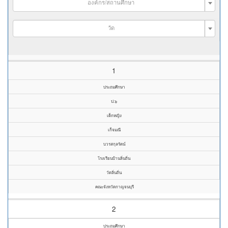
องค์กร/สถานศึกษา
วัด
1
ประถมศึกษา
ป.๖
เด็กหญิง
เก็จมณี
บวรสกุลรัตน์
โรงเรียนบ้านลิ่นถิ่น
วัดลิ่นถิ่น
คณะจังหวัดกาญจนบุรี
2
ประถมศึกษา