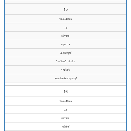
15
ประถมศึกษา
ป.๖
เด็กชาย
กฤตภาส
มอญไพบูลย์
โรงเรียนบ้านลิ่นถิ่น
วัดลิ่นถิ่น
คณะจังหวัดกาญจนบุรี
16
ประถมศึกษา
ป.๖
เด็กชาย
พุฒิพัทธ์