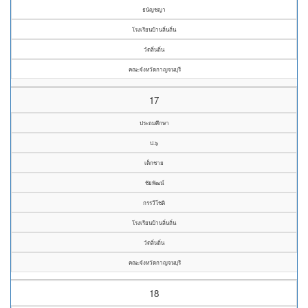
ธนัญชญา
โรงเรียนบ้านลิ่นถิ่น
วัดลิ่นถิ่น
คณะจังหวัดกาญจนบุรี
17
ประถมศึกษา
ป.๖
เด็กชาย
ชัยพัฒน์
กรรวีโชติ
โรงเรียนบ้านลิ่นถิ่น
วัดลิ่นถิ่น
คณะจังหวัดกาญจนบุรี
18