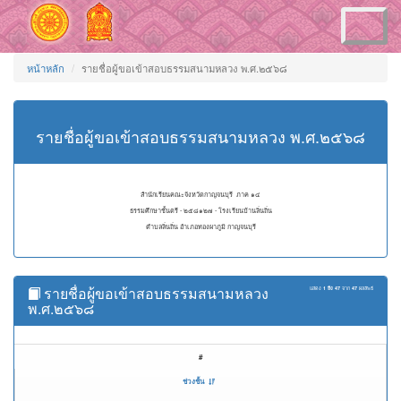
Toggle
navigation
หน้าหลัก
รายชื่อผู้ขอเข้าสอบธรรมสนามหลวง พ.ศ.๒๕๖๘
รายชื่อผู้ขอเข้าสอบธรรมสนามหลวง พ.ศ.๒๕๖๘
สำนักเรียนคณะจังหวัดกาญจนบุรี ภาค ๑๔
ธรรมศึกษาชั้นตรี - ๒๕๘๑๒๗ - โรงเรียนบ้านลิ่นถิ่น
ตำบลลิ่นถิ่น อำเภอทองผาภูมิ กาญจนบุรี
รายชื่อผู้ขอเข้าสอบธรรมสนามหลวง
แสดง
1 ถึง 47
จาก
47
ผลลัพธ์
พ.ศ.๒๕๖๘
#
ช่วงชั้น