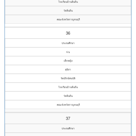
โรงเรียนบ้านลิ่นถิ่น
วัดลิ่นถิ่น
คณะจังหวัดกาญจนบุรี
36
ประถมศึกษา
ป.๖
เด็กหญิง
สุธิสา
รัตน์รักษ์สมบัติ
โรงเรียนบ้านลิ่นถิ่น
วัดลิ่นถิ่น
คณะจังหวัดกาญจนบุรี
37
ประถมศึกษา