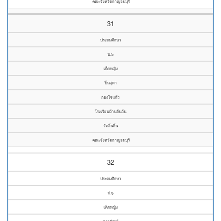
คณะจังหวัดกาญจนบุรี
31
ประถมศึกษา
ป.๖
เด็กหญิง
ปิ่นสุดา
กองใจแก้ว
โรงเรียนบ้านลิ่นถิ่น
วัดลิ่นถิ่น
คณะจังหวัดกาญจนบุรี
32
ประถมศึกษา
ป.๖
เด็กหญิง