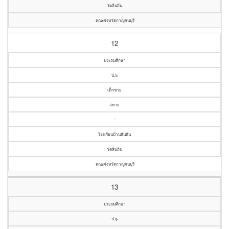
วัดลิ่นถิ่น
คณะจังหวัดกาญจนบุรี
12
ประถมศึกษา
ป.๖
เด็กชาย
สหาย
-
โรงเรียนบ้านลิ่นถิ่น
วัดลิ่นถิ่น
คณะจังหวัดกาญจนบุรี
13
ประถมศึกษา
ป.๖