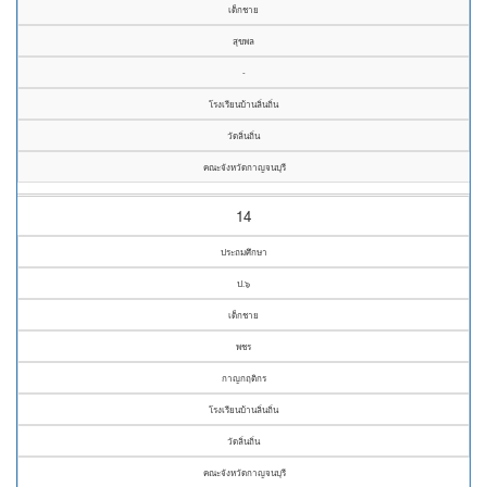
เด็กชาย
สุขพล
-
โรงเรียนบ้านลิ่นถิ่น
วัดลิ่นถิ่น
คณะจังหวัดกาญจนบุรี
14
ประถมศึกษา
ป.๖
เด็กชาย
พชร
กาญกฤติกร
โรงเรียนบ้านลิ่นถิ่น
วัดลิ่นถิ่น
คณะจังหวัดกาญจนบุรี