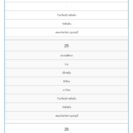
-
โรงเรียนบ้านลิ่นถิ่น
วัดลิ่นถิ่น
คณะจังหวัดกาญจนบุรี
25
ประถมศึกษา
ป.๖
เด็กหญิง
สิเรียม
แวโลน
โรงเรียนบ้านลิ่นถิ่น
วัดลิ่นถิ่น
คณะจังหวัดกาญจนบุรี
26