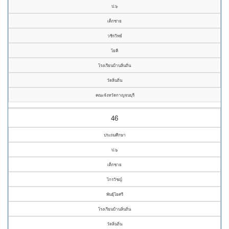
ป.๖
เด็กชาย
วชิรวิทย์
โยคี
โรงเรียนบ้านลิ่นถิ่น
วัดลิ่นถิ่น
คณะจังหวัดกาญจนบุรี
46
ประถมศึกษา
ป.๖
เด็กชาย
ไกรวิชญ์
พันธุ์โยศรี
โรงเรียนบ้านลิ่นถิ่น
วัดลิ่นถิ่น