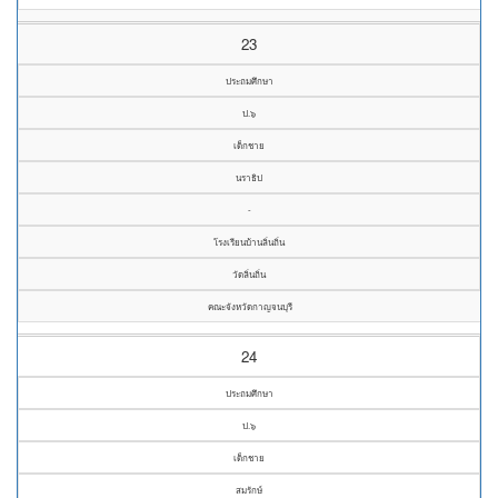
23
ประถมศึกษา
ป.๖
เด็กชาย
นราธิป
-
โรงเรียนบ้านลิ่นถิ่น
วัดลิ่นถิ่น
คณะจังหวัดกาญจนบุรี
24
ประถมศึกษา
ป.๖
เด็กชาย
สมรักษ์