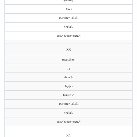
ศุภาพิชญ์
จันทร
โรงเรียนบ้านลิ่นถิ่น
วัดลิ่นถิ่น
คณะจังหวัดกาญจนบุรี
33
ประถมศึกษา
ป.๖
เด็กหญิง
ธัญสุดา
มิ่งดอนไพร
โรงเรียนบ้านลิ่นถิ่น
วัดลิ่นถิ่น
คณะจังหวัดกาญจนบุรี
34