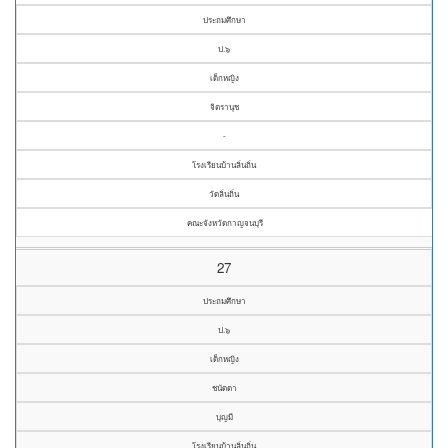
ประถมศึกษา
ป.๖
เด็กหญิง
จิตรานุช
-
โรงเรียนบ้านลิ่นถิ่น
วัดลิ่นถิ่น
คณะจังหวัดกาญจนบุรี
27
ประถมศึกษา
ป.๖
เด็กหญิง
ชนัดดา
บุญมี
โรงเรียนบ้านลิ่นถิ่น