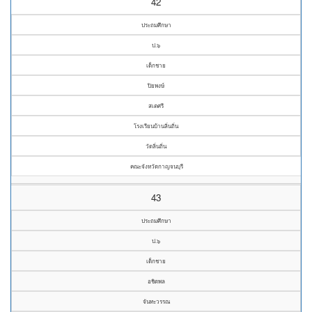
42
ประถมศึกษา
ป.๖
เด็กชาย
ปิยพงษ์
สเตศรี
โรงเรียนบ้านลิ่นถิ่น
วัดลิ่นถิ่น
คณะจังหวัดกาญจนบุรี
43
ประถมศึกษา
ป.๖
เด็กชาย
อชิตพล
จันทะวรรณ