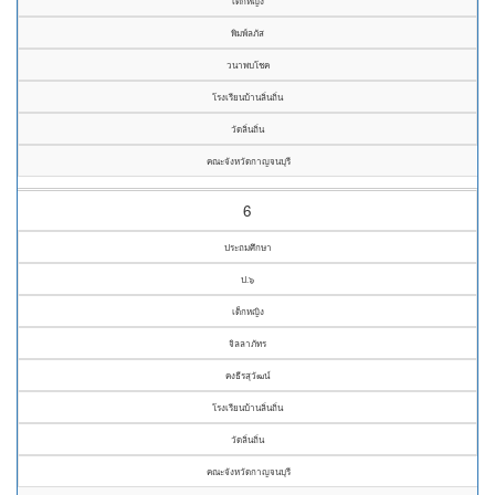
เด็กหญิง
พิมพ์ลภัส
วนาพบโชค
โรงเรียนบ้านลิ่นถิ่น
วัดลิ่นถิ่น
คณะจังหวัดกาญจนบุรี
6
ประถมศึกษา
ป.๖
เด็กหญิง
จิลลาภัทร
คงธีรสุวัฒน์
โรงเรียนบ้านลิ่นถิ่น
วัดลิ่นถิ่น
คณะจังหวัดกาญจนบุรี