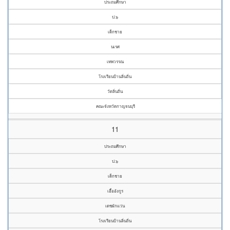
ประถมศึกษา
ป.๖
เด็กชาย
นเรศ
เทพวรรณ
โรงเรียนบ้านลิ่นถิ่น
วัดลิ่นถิ่น
คณะจังหวัดกาญจนบุรี
11
ประถมศึกษา
ป.๖
เด็กชาย
เอื้ออังกูร
เดชผักแว่น
โรงเรียนบ้านลิ่นถิ่น