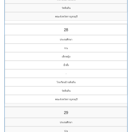
วัดลิ่นถิ่น
คณะจังหวัดกาญจนบุรี
28
ประถมศึกษา
ป.๖
เด็กหญิง
น้ำผึ้ง
-
โรงเรียนบ้านลิ่นถิ่น
วัดลิ่นถิ่น
คณะจังหวัดกาญจนบุรี
29
ประถมศึกษา
ป.๖