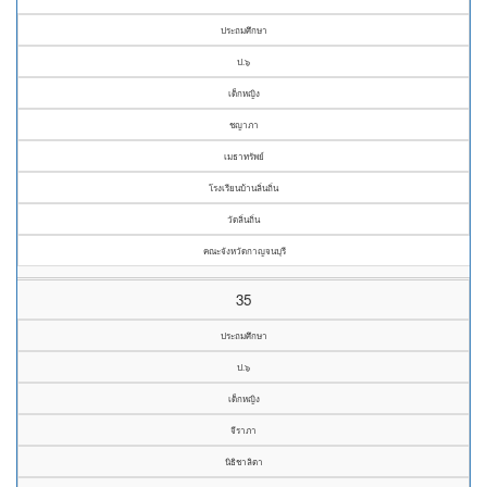
ประถมศึกษา
ป.๖
เด็กหญิง
ชญาภา
เมธาทรัพย์
โรงเรียนบ้านลิ่นถิ่น
วัดลิ่นถิ่น
คณะจังหวัดกาญจนบุรี
35
ประถมศึกษา
ป.๖
เด็กหญิง
จีราภา
นิธิชาลิตา