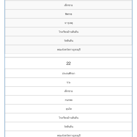
เด็กชาย
พิพรรธ
จารุเหตุ
โรงเรียนบ้านลิ่นถิ่น
วัดลิ่นถิ่น
คณะจังหวัดกาญจนบุรี
22
ประถมศึกษา
ป.๖
เด็กชาย
กนกพล
ลุนโท
โรงเรียนบ้านลิ่นถิ่น
วัดลิ่นถิ่น
คณะจังหวัดกาญจนบุรี