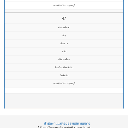
คณะจังหวัดกาญจนบุรี
47
ประถมศึกษา
ป.๖
เด็กชาย
อธิป
เขียวเหลือง
โรงเรียนบ้านลิ่นถิ่น
วัดลิ่นถิ่น
คณะจังหวัดกาญจนบุรี
สำนักงานแม่กองธรรมสนามหลวง
ใช้เวลาในการสร้างหน้านี้ : 0.20 วินาที