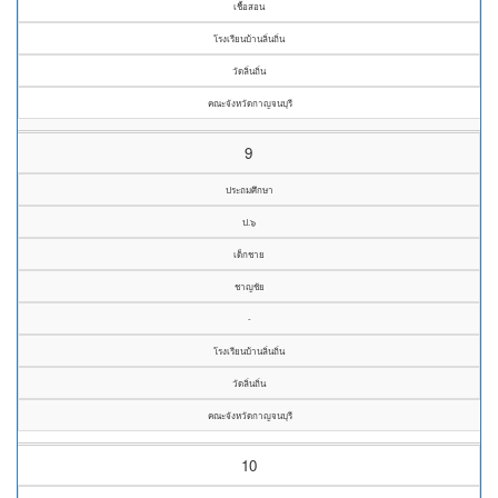
เชื้อสอน
โรงเรียนบ้านลิ่นถิ่น
วัดลิ่นถิ่น
คณะจังหวัดกาญจนบุรี
9
ประถมศึกษา
ป.๖
เด็กชาย
ชาญชัย
-
โรงเรียนบ้านลิ่นถิ่น
วัดลิ่นถิ่น
คณะจังหวัดกาญจนบุรี
10