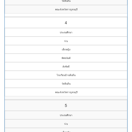
วัดลิ่นถิ่น
คณะจังหวัดกาญจนบุรี
4
ประถมศึกษา
ป.๖
เด็กหญิง
พัทธนันท์
สังข์ขจี
โรงเรียนบ้านลิ่นถิ่น
วัดลิ่นถิ่น
คณะจังหวัดกาญจนบุรี
5
ประถมศึกษา
ป.๖