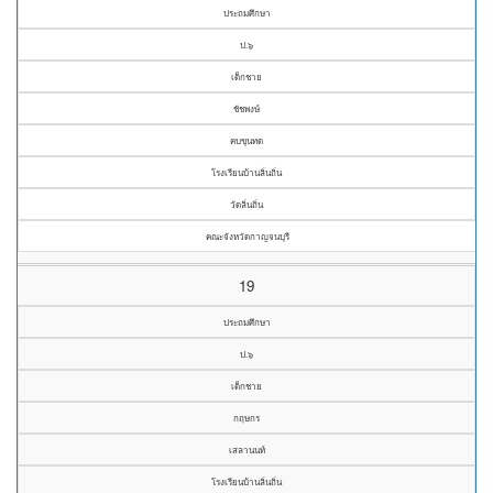
ประถมศึกษา
ป.๖
เด็กชาย
ชัชพงษ์
คบขุนทด
โรงเรียนบ้านลิ่นถิ่น
วัดลิ่นถิ่น
คณะจังหวัดกาญจนบุรี
19
ประถมศึกษา
ป.๖
เด็กชาย
กฤษกร
เสลานนท์
โรงเรียนบ้านลิ่นถิ่น