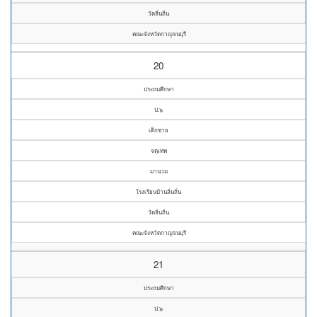
วัดลิ่นถิ่น
คณะจังหวัดกาญจนบุรี
20
ประถมศึกษา
ป.๖
เด็กชาย
จตุเทพ
มานวม
โรงเรียนบ้านลิ่นถิ่น
วัดลิ่นถิ่น
คณะจังหวัดกาญจนบุรี
21
ประถมศึกษา
ป.๖