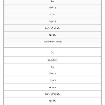
ป.๖
เด็กชาย
ธนากร
ปัญจรักษ์
โรงเรียนบ้านลิ่นถิ่น
วัดลิ่นถิ่น
คณะจังหวัดกาญจนบุรี
38
ประถมศึกษา
ป.๖
เด็กชาย
ชานนท์
คบขุนทด
โรงเรียนบ้านลิ่นถิ่น
วัดลิ่นถิ่น