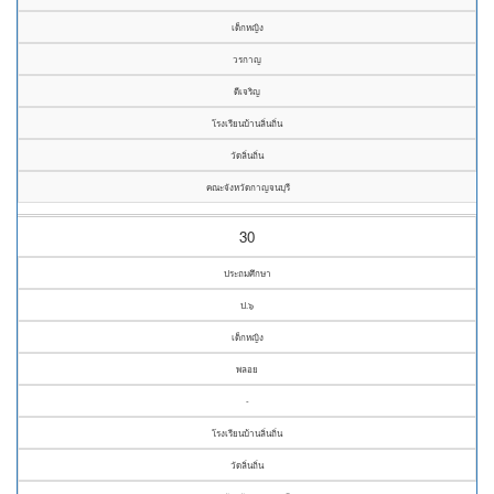
เด็กหญิง
วรกาญ
ดีเจริญ
โรงเรียนบ้านลิ่นถิ่น
วัดลิ่นถิ่น
คณะจังหวัดกาญจนบุรี
30
ประถมศึกษา
ป.๖
เด็กหญิง
พลอย
-
โรงเรียนบ้านลิ่นถิ่น
วัดลิ่นถิ่น