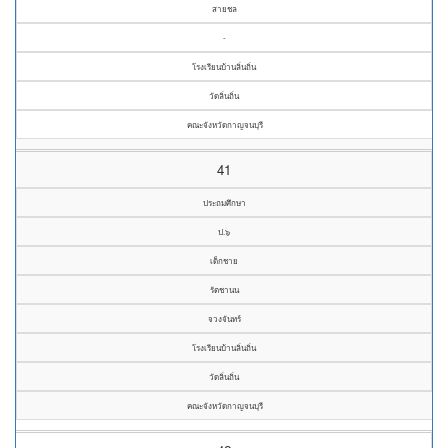
สายชล
-
โรงเรียนบ้านลิ่นถิ่น
วัดลิ่นถิ่น
คณะจังหวัดกาญจนบุรี
41
ประถมศึกษา
ป.๖
เด็กชาย
รัตชานน
จวงจันทร์
โรงเรียนบ้านลิ่นถิ่น
วัดลิ่นถิ่น
คณะจังหวัดกาญจนบุรี