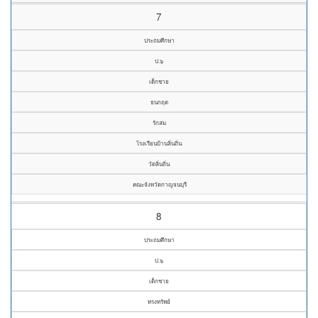
7
ประถมศึกษา
ป.๖
เด็กชาย
ธนกฤต
รักสม
โรงเรียนบ้านลิ่นถิ่น
วัดลิ่นถิ่น
คณะจังหวัดกาญจนบุรี
8
ประถมศึกษา
ป.๖
เด็กชาย
ทรงทรัพย์