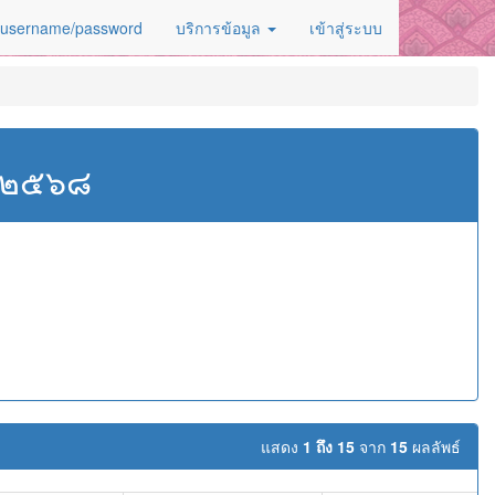
 username/password
บริการข้อมูล
เข้าสู่ระบบ
ศ.๒๕๖๘
แสดง
1 ถึง 15
จาก
15
ผลลัพธ์