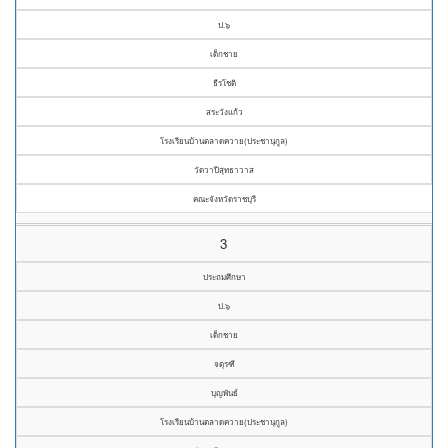
ป.๖
เด็กชาย
ธีรโชติ
สระวังแก้ว
โรงเรียนบ้านตลาดควาย(ประชานุกูล)
วัดวาปีสุทธาวาส
คณะจังหวัดราชบุรี
3
ประถมศึกษา
ป.๖
เด็กชาย
จตุรฑี
บุญพันธ์
โรงเรียนบ้านตลาดควาย(ประชานุกูล)