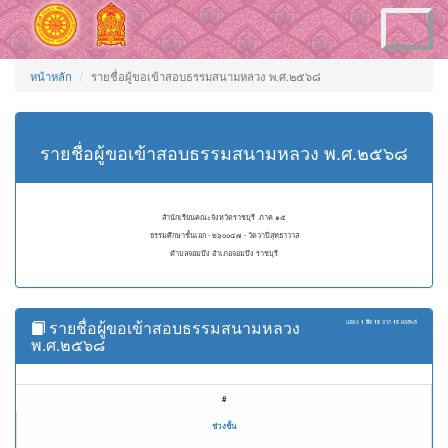
Toggle
navigation
หน้าหลัก
รายชื่อผู้ขอเข้าสอบธรรมสนามหลวง พ.ศ.๒๕๖๘
รายชื่อผู้ขอเข้าสอบธรรมสนามหลวง พ.ศ.๒๕๖๘
สำนักเรียนคณะจังหวัดราชบุรี ภาค ๑๕
ธรรมศึกษาชั้นเอก - ๒๖๐๐๔๗ - วัดวาปีสุทธาวาส
ตำบลจอมบึง อำเภอจอมบึง ราชบุรี
รายชื่อผู้ขอเข้าสอบธรรมสนามหลวง
แสดง
1 ถึง 15
จาก
15
ผลลัพธ์
พ.ศ.๒๕๖๘
#
ช่วงชั้น