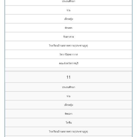
ประถมศึกษา
ป.๖
เด็กหญิง
ทักษพร
จินดาสวย
โรงเรียนบ้านตลาดควาย(ประชานุกูล)
วัดวาปีสุทธาวาส
คณะจังหวัดราชบุรี
11
ประถมศึกษา
ป.๖
เด็กหญิง
ทิพปภา
ใจชื่น
โรงเรียนบ้านตลาดควาย(ประชานุกูล)