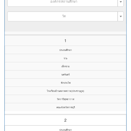
องค์กร/สถานศึกษา
วัด
1
ประถมศึกษา
ป.๖
เด็กชาย
นครันดร์
ฟักประไพ
โรงเรียนบ้านตลาดควาย(ประชานุกูล)
วัดวาปีสุทธาวาส
คณะจังหวัดราชบุรี
2
ประถมศึกษา