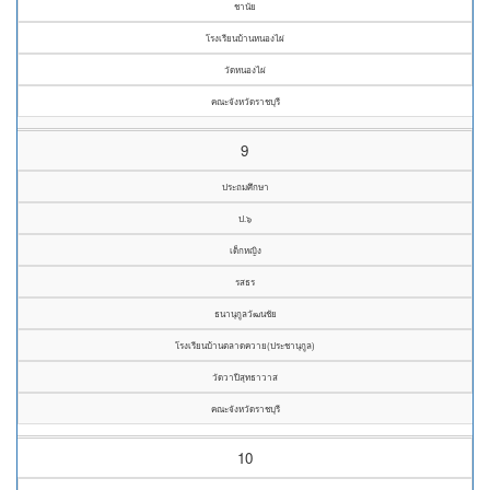
ชานัย
โรงเรียนบ้านหนองไผ่
วัดหนองไผ่
คณะจังหวัดราชบุรี
9
ประถมศึกษา
ป.๖
เด็กหญิง
รสธร
ธนานุกูลวัฒนชัย
โรงเรียนบ้านตลาดควาย(ประชานุกูล)
วัดวาปีสุทธาวาส
คณะจังหวัดราชบุรี
10