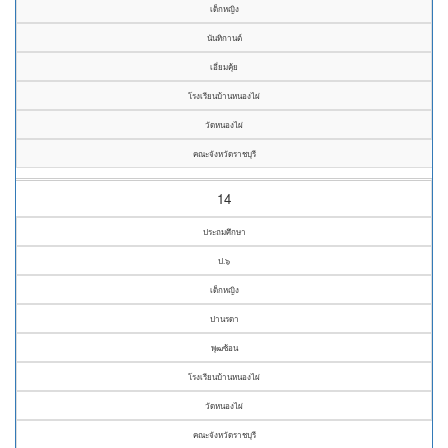
เด็กหญิง
นันทิกานต์
เอี่ยมคุ้ย
โรงเรียนบ้านหนองไผ่
วัดหนองไผ่
คณะจังหวัดราชบุรี
14
ประถมศึกษา
ป.๖
เด็กหญิง
ปานรดา
พุฒซ้อน
โรงเรียนบ้านหนองไผ่
วัดหนองไผ่
คณะจังหวัดราชบุรี