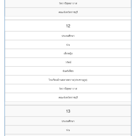
วัดวาปีสุทธาวาส
คณะจังหวัดราชบุรี
12
ประถมศึกษา
ป.๖
เด็กหญิง
วรัตน์
จันทร์เพ็ชร
โรงเรียนบ้านตลาดควาย(ประชานุกูล)
วัดวาปีสุทธาวาส
คณะจังหวัดราชบุรี
13
ประถมศึกษา
ป.๖