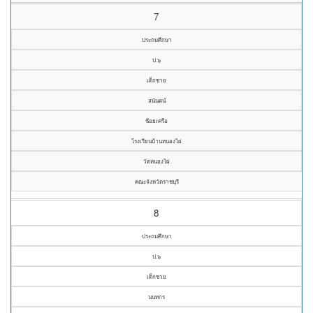
7
ประถมศึกษา
ป.๖
เด็กชาย
สนันตน์
ช้อยเครือ
โรงเรียนบ้านหนองไผ่
วัดหนองไผ่
คณะจังหวัดราชบุรี
8
ประถมศึกษา
ป.๖
เด็กชาย
นนทกร