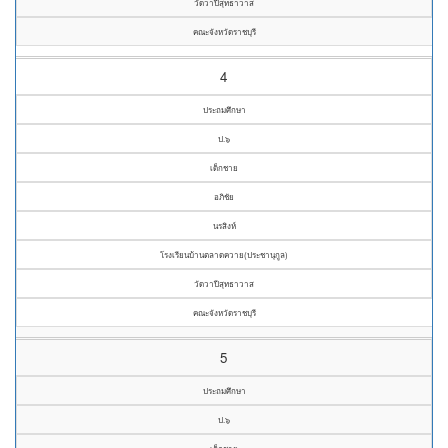
วัดวาปีสุทธาวาส
คณะจังหวัดราชบุรี
4
ประถมศึกษา
ป.๖
เด็กชาย
อภิชัย
นรสิงห์
โรงเรียนบ้านตลาดควาย(ประชานุกูล)
วัดวาปีสุทธาวาส
คณะจังหวัดราชบุรี
5
ประถมศึกษา
ป.๖