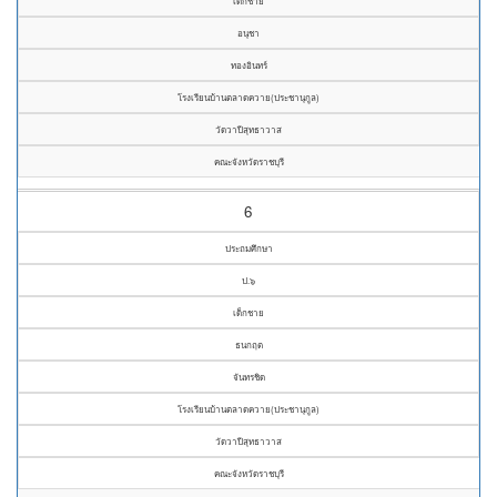
เด็กชาย
อนุชา
ทองอินทร์
โรงเรียนบ้านตลาดควาย(ประชานุกูล)
วัดวาปีสุทธาวาส
คณะจังหวัดราชบุรี
6
ประถมศึกษา
ป.๖
เด็กชาย
ธนกฤต
จันทรชิด
โรงเรียนบ้านตลาดควาย(ประชานุกูล)
วัดวาปีสุทธาวาส
คณะจังหวัดราชบุรี