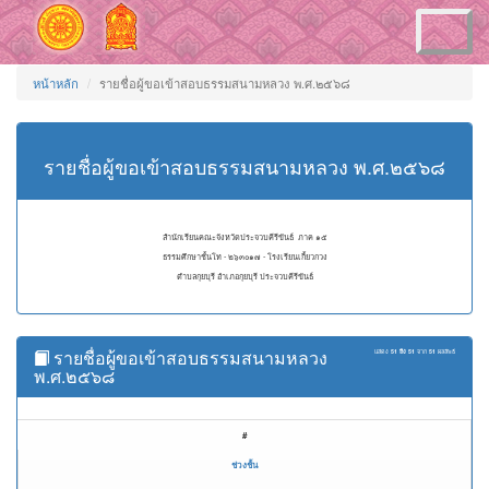
Toggle
navigation
หน้าหลัก
รายชื่อผู้ขอเข้าสอบธรรมสนามหลวง พ.ศ.๒๕๖๘
รายชื่อผู้ขอเข้าสอบธรรมสนามหลวง พ.ศ.๒๕๖๘
สำนักเรียนคณะจังหวัดประจวบคีรีขันธ์ ภาค ๑๕
ธรรมศึกษาชั้นโท - ๒๖๓๐๑๗ - โรงเรียนเกี้ยวกวง
ตำบลกุยบุรี อำเภอกุยบุรี ประจวบคีรีขันธ์
รายชื่อผู้ขอเข้าสอบธรรมสนามหลวง
แสดง
51 ถึง 51
จาก
51
ผลลัพธ์
พ.ศ.๒๕๖๘
#
ช่วงชั้น