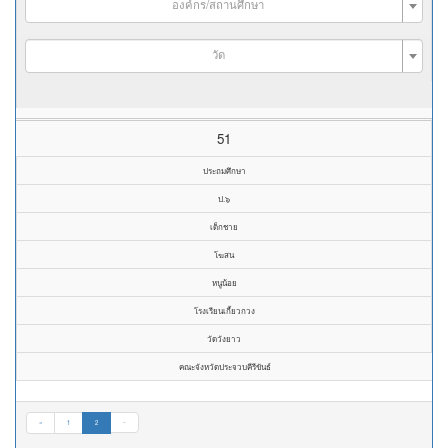
องค์กร/สถานศึกษา
วัด
51
ประถมศึกษา
ป.๖
เด็กชาย
โฆสน
หนูน้อย
โรงเรียนเกี้ยวกวง
วัดวังยาว
คณะจังหวัดประจวบคีรีขันธ์
«
1
2
»