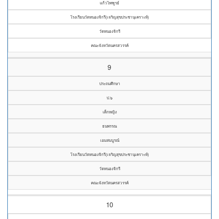
แก้วไพฑูรย์
โรงเรียนวัดหนองจิกรี(เจริญสุขประชานุเคราะห์)
วัดหนองจิกรี
คณะจังหวัดนครสวรรค์
9
ประถมศึกษา
ป.๖
เด็กหญิง
ธนพรรณ
เอมสมบูรณ์
โรงเรียนวัดหนองจิกรี(เจริญสุขประชานุเคราะห์)
วัดหนองจิกรี
คณะจังหวัดนครสวรรค์
10