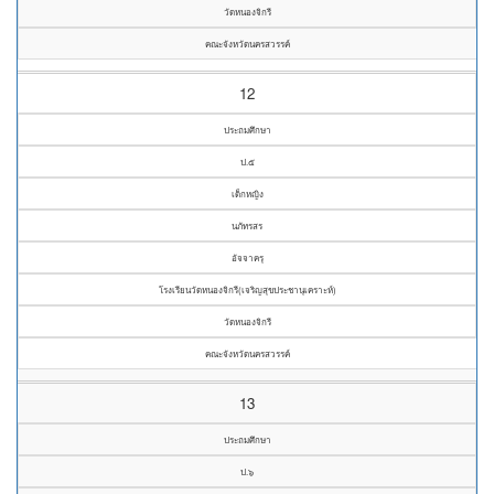
วัดหนองจิกรี
คณะจังหวัดนครสวรรค์
12
ประถมศึกษา
ป.๕
เด็กหญิง
นภัทรสร
อัจจาครุ
โรงเรียนวัดหนองจิกรี(เจริญสุขประชานุเคราะห์)
วัดหนองจิกรี
คณะจังหวัดนครสวรรค์
13
ประถมศึกษา
ป.๖