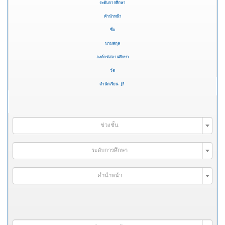
ระดับการศึกษา
คำนำหน้า
ชื่อ
นามสกุล
องค์กร/สถานศึกษา
วัด
สำนักเรียน
ช่วงชั้น
ระดับการศึกษา
คำนำหน้า