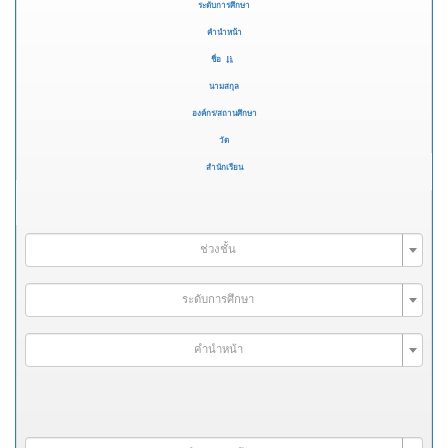
ระดับการศึกษา
คำนำหน้า
ชื่อ
นามสกุล
องค์กร/สถานศึกษา
วัด
สำนักเรียน
ช่วงชั้น
ระดับการศึกษา
คำนำหน้า