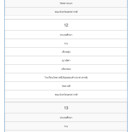
วัดหลาสะแก
คณะจังหวัดนครสวรรค์
12
ประถมศึกษา
ป.๖
เด็กหญิง
ญาณิศา
ปล้องทอง
โรงเรียนวัดตาคลี(นิปุณทองคำประชาสรรค์)
วัดตาคลี
คณะจังหวัดนครสวรรค์
13
ประถมศึกษา
ป.๖