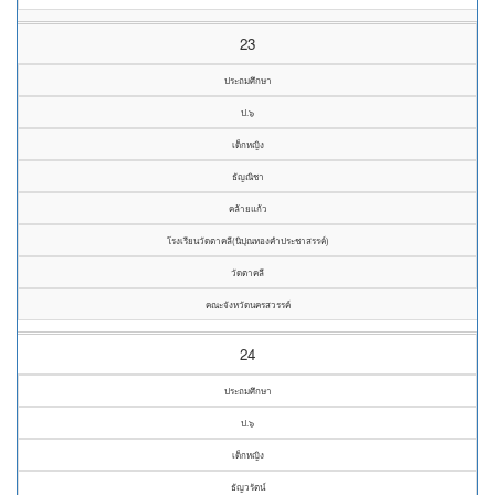
23
ประถมศึกษา
ป.๖
เด็กหญิง
ธัญณิชา
คล้ายแก้ว
โรงเรียนวัดตาคลี(นิปุณทองคำประชาสรรค์)
วัดตาคลี
คณะจังหวัดนครสวรรค์
24
ประถมศึกษา
ป.๖
เด็กหญิง
ธัญวรัตน์